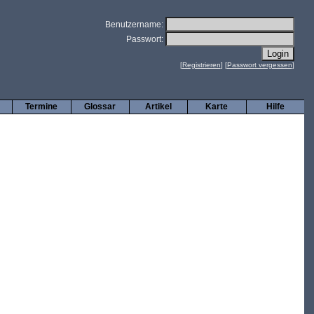
Benutzername:
Passwort:
[
Registrieren
] [
Passwort vergessen
]
Termine
Glossar
Artikel
Karte
Hilfe