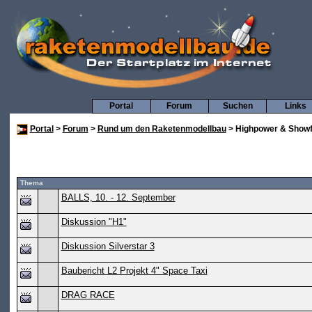
Portal
Forum
Suchen
Links
Portal
>
Forum
>
Rund um den Raketenmodellbau
> Highpower & Showf
Thema
BALLS, 10. - 12. September
Diskussion "H1"
Diskussion Silverstar 3
Baubericht L2 Projekt 4" Space Taxi
DRAG RACE