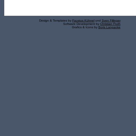
Design & Templates by
Faustus Kühnel
und
Sven Fillinger
Software Development by
Christian Fruth
Grafics & Icons by
Boris Langanke