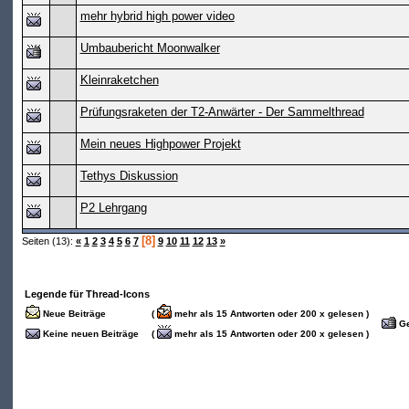
mehr hybrid high power video
Umbaubericht Moonwalker
Kleinraketchen
Prüfungsraketen der T2-Anwärter - Der Sammelthread
Mein neues Highpower Projekt
Tethys Diskussion
P2 Lehrgang
[8]
Seiten (13):
«
1
2
3
4
5
6
7
9
10
11
12
13
»
Legende für Thread-Icons
Neue Beiträge
(
mehr als 15 Antworten oder 200 x gelesen )
Ge
Keine neuen Beiträge
(
mehr als 15 Antworten oder 200 x gelesen )