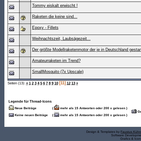
Tommy eiskalt erwischt !
Raketen die keine sind...
Epoxy - Fillets
Weihnachtszeit, Laubsägezeit...
Der größte Modellraketenmotor der je in Deutschland gestar
Amateurraketen im Trend?
SmallMosquito (7x Upscale)
[11]
Seiten (13):
«
1
2
3
4
5
6
7
8
9
10
12
13
»
Legende für Thread-Icons
Neue Beiträge
(
mehr als 15 Antworten oder 200 x gelesen )
Ge
Keine neuen Beiträge
(
mehr als 15 Antworten oder 200 x gelesen )
Design & Templates by
Faustus Kühn
Software Developm
Grafics & Ico