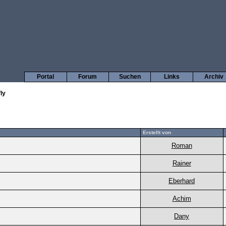
Portal
Forum
Suchen
Links
Archiv
ly
Erstellt von
Roman
Rainer
Eberhard
Achim
Dany