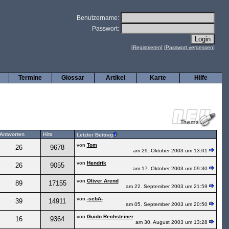
Benutzername:
Passwort:
[
Registrieren
] [
Passwort vergessen
]
Termine
Glossar
Artikel
Karte
Hilfe
Antworten
Hits
Letzter Beitrag
von
Tom
26
9678
am 29. Oktober 2003 um 13:01
von
Hendrik
26
9055
am 17. Oktober 2003 um 09:30
von
Oliver Arend
89
17155
am 22. September 2003 um 21:59
von
-sebA-
39
14911
am 05. September 2003 um 20:50
von
Guido Rechsteiner
16
9364
am 30. August 2003 um 13:28