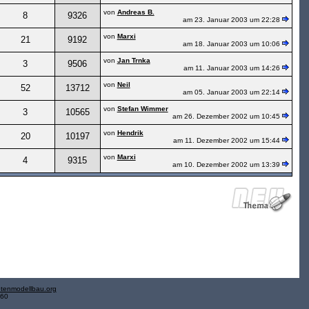
von
Andreas B.
8
9326
am 23. Januar 2003 um 22:28
von
Marxi
21
9192
am 18. Januar 2003 um 10:06
von
Jan Trnka
3
9506
am 11. Januar 2003 um 14:26
von
Neil
52
13712
am 05. Januar 2003 um 22:14
von
Stefan Wimmer
3
10565
am 26. Dezember 2002 um 10:45
von
Hendrik
20
10197
am 11. Dezember 2002 um 15:44
von
Marxi
4
9315
am 10. Dezember 2002 um 13:39
tenmodellbau.org
.60