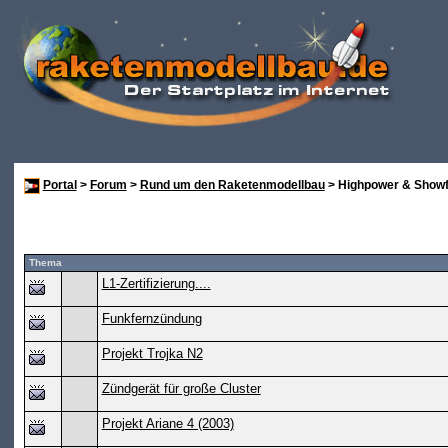
Portal
>
Forum
>
Rund um den Raketenmodellbau
> Highpower & Showf
Thema
L1-Zertifizierung....
Funkfernzündung
Projekt Trojka N2
Zündgerät für große Cluster
Projekt Ariane 4 (2003)