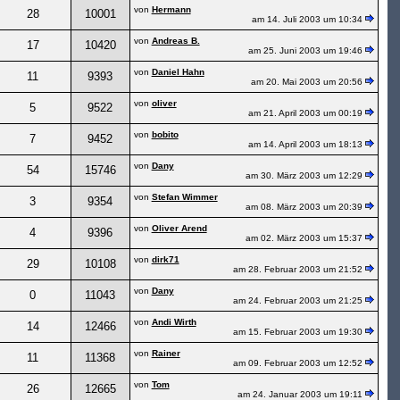
von
Hermann
28
10001
am 14. Juli 2003 um 10:34
von
Andreas B.
17
10420
am 25. Juni 2003 um 19:46
von
Daniel Hahn
11
9393
am 20. Mai 2003 um 20:56
von
oliver
5
9522
am 21. April 2003 um 00:19
von
bobito
7
9452
am 14. April 2003 um 18:13
von
Dany
54
15746
am 30. März 2003 um 12:29
von
Stefan Wimmer
3
9354
am 08. März 2003 um 20:39
von
Oliver Arend
4
9396
am 02. März 2003 um 15:37
von
dirk71
29
10108
am 28. Februar 2003 um 21:52
von
Dany
0
11043
am 24. Februar 2003 um 21:25
von
Andi Wirth
14
12466
am 15. Februar 2003 um 19:30
von
Rainer
11
11368
am 09. Februar 2003 um 12:52
von
Tom
26
12665
am 24. Januar 2003 um 19:11