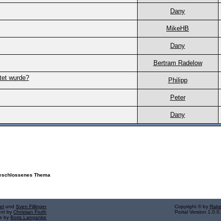
Dany
MikeHB
Dany
Bertram Radelow
tet wurde?
Philipp
Peter
Dany
schlossenes Thema
el
und
Sven Fillinger
Copyright © by
Rake
ent by
Christian Fruth
Portal Version 1.0.0
ns by
Boris Langanke