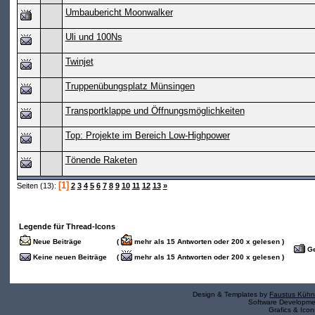
Umbaubericht Moonwalker
Uli und 100Ns
Twinjet
Truppenübungsplatz Münsingen
Transportklappe und Öffnungsmöglichkeiten
Top: Projekte im Bereich Low-Highpower
Tönende Raketen
[1]
Seiten (13):
2
3
4
5
6
7
8
9
10
11
12
13
»
Legende für Thread-Icons
Neue Beiträge
(
mehr als 15 Antworten oder 200 x gelesen )
Ge
Keine neuen Beiträge
(
mehr als 15 Antworten oder 200 x gelesen )
Design & Templates by
Faustus Kühn
Software Developm
Grafics & Ico