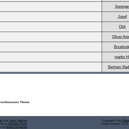
Sprenge
Josef
Oli4
Oliver Ar
Brzelinsk
martin H
Bertram Rad
schlossenes Thema
el
und
Sven Fillinger
Copyright © by
Rake
ent by
Christian Fruth
Portal Version 1.0.0
ns by
Boris Langanke