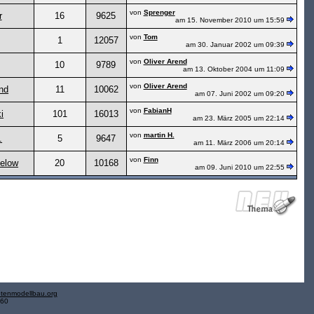
von
Sprenger
r
16
9625
am 15. November 2010 um 15:59
von
Tom
1
12057
am 30. Januar 2002 um 09:39
von
Oliver Arend
10
9789
am 13. Oktober 2004 um 11:09
von
Oliver Arend
end
11
10062
am 07. Juni 2002 um 09:20
von
FabianH
i
101
16013
am 23. März 2005 um 22:14
von
martin H.
.
5
9647
am 11. März 2006 um 20:14
von
Finn
elow
20
10168
am 09. Juni 2010 um 22:55
tenmodellbau.org
.60