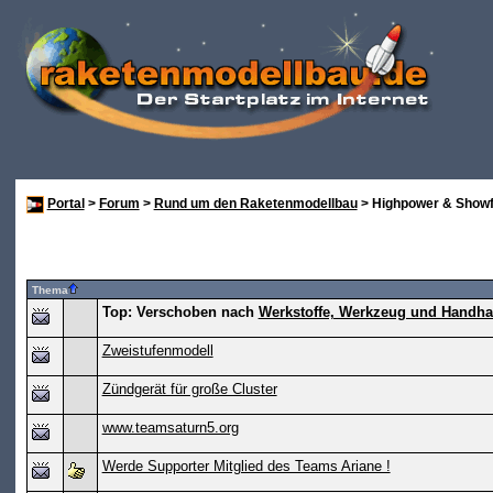
Portal
>
Forum
>
Rund um den Raketenmodellbau
> Highpower & Showf
Thema
Top:
Verschoben nach
Werkstoffe, Werkzeug und Handh
Zweistufenmodell
Zündgerät für große Cluster
www.teamsaturn5.org
Werde Supporter Mitglied des Teams Ariane !