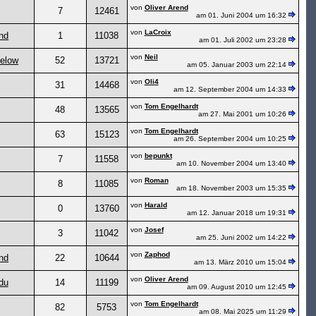
von
Oliver Arend
7
12461
am 01. Juni 2004 um 16:32
von
LaCroix
end
1
11038
am 01. Juli 2002 um 23:28
von
Neil
elow
52
13721
am 05. Januar 2003 um 22:14
von
Oli4
31
14468
am 12. September 2004 um 14:33
von
Tom Engelhardt
48
13565
am 27. Mai 2001 um 10:26
von
Tom Engelhardt
63
15123
am 26. September 2004 um 10:25
von
bepunkt
7
11558
am 10. November 2004 um 13:40
von
Roman
8
11085
am 18. November 2003 um 15:35
von
Harald
0
13760
am 12. Januar 2018 um 19:31
von
Josef
3
11042
am 25. Juni 2002 um 14:22
von
Zaphod
end
22
10644
am 13. März 2010 um 15:04
von
Oliver Arend
du
14
11199
am 09. August 2010 um 12:45
von
Tom Engelhardt
82
5753
am 08. Mai 2025 um 11:29