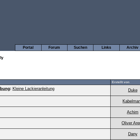
Portal
Forum
Suchen
Links
Archiv
ly
Erstellt von
abung
:
Kleine Lackieranleitung
Duke
Kabelma
Achim
Oliver Ar
Dany