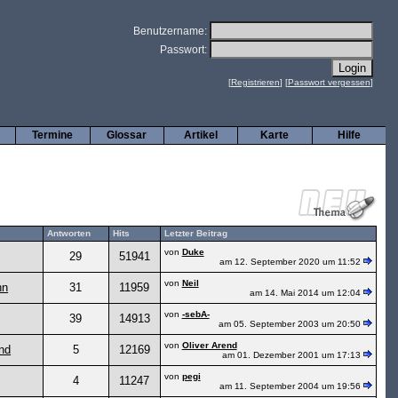
Benutzername:
Passwort:
[
Registrieren
] [
Passwort vergessen
]
Termine
Glossar
Artikel
Karte
Hilfe
Antworten
Hits
Letzter Beitrag
von
Duke
29
51941
am 12. September 2020 um 11:52
von
Neil
nn
31
11959
am 14. Mai 2014 um 12:04
von
-sebA-
39
14913
am 05. September 2003 um 20:50
von
Oliver Arend
end
5
12169
am 01. Dezember 2001 um 17:13
von
pegi
4
11247
am 11. September 2004 um 19:56