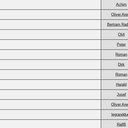
Achim
Oliver Ar
Bertram Rad
Oli4
Peter
Roman
Dirk
Roman
Harald
Josef
Oliver Ar
legranddu
RalfB