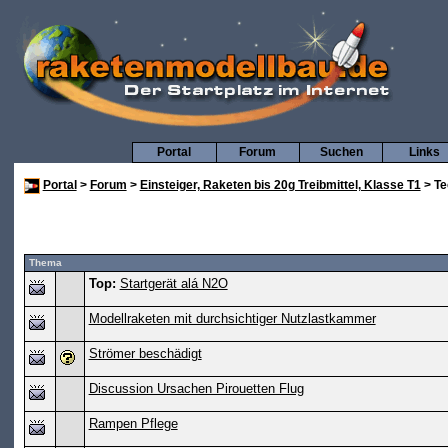
Portal
Forum
Suchen
Links
Portal
>
Forum
>
Einsteiger, Raketen bis 20g Treibmittel, Klasse T1
> Te
Thema
Top:
Startgerät alá N2O
Modellraketen mit durchsichtiger Nutzlastkammer
Strömer beschädigt
Discussion Ursachen Pirouetten Flug
Rampen Pflege