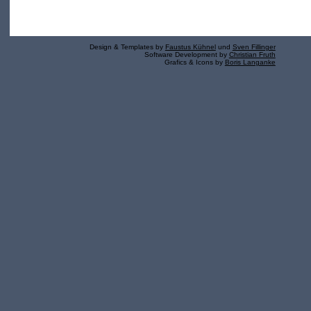
Design & Templates by
Faustus Kühnel
und
Sven Fillinger
Software Development by
Christian Fruth
Grafics & Icons by
Boris Langanke