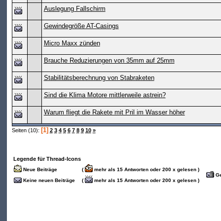
Auslegung Fallschirm
Gewindegröße AT-Casings
Micro Maxx zünden
Brauche Reduzierungen von 35mm auf 25mm
Stabilitätsberechnung von Stabraketen
Sind die Klima Motore mittlerweile astrein?
Warum fliegt die Rakete mit Pril im Wasser höher
[1]
Seiten (10):
2
3
4
5
6
7
8
9
10
»
Legende für Thread-Icons
Neue Beiträge
(
mehr als 15 Antworten oder 200 x gelesen )
Ge
Keine neuen Beiträge
(
mehr als 15 Antworten oder 200 x gelesen )