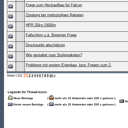
Frage zum Heckaufbau für Falcon
Zündung bei mehrstufigen Raketen
HPR 25kg /1600m
Fallschirm u.ä. Beginner Frage
Druckpunkt abschätzen
Wie gestaltet man Stufenraketen?
Probleme mit erstem Eigenbau, bzw. Fragen zum 2.
[1]
Seiten (10):
2
3
4
5
6
7
8
9
10
»
Legende für Thread-Icons
Neue Beiträge
(
mehr als 15 Antworten oder 200 x gelesen )
Ge
Keine neuen Beiträge
(
mehr als 15 Antworten oder 200 x gelesen )