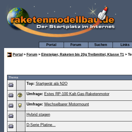
Portal
Forum
Suchen
Links
Portal
>
Forum
>
Einsteiger, Raketen bis 20g Treibmittel, Klasse T1
> Te
Thema
Top:
Startgerät alá N2O
Umfrage:
Estes RP-100 Kalt-Gas-Raketenmotor
Umfrage:
Wechselbarer Motormount
Hybrid stagen
D-Serie Platine...