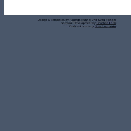
Design & Templates by
Faustus Kühnel
und
Sven Fillinger
Software Development by
Christian Fruth
Grafics & Icons by
Boris Langanke