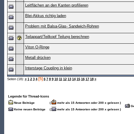
Leitflächen an den Kanten profilieren
Blei-Akkus richtig laden
Problem mit Balsa-Glas- Sandwich-Rohren
Teilappart/Teilkopf Teilung berechnen
Viton O-Ringe
Metall drücken
Interstage Coupling in klein
[5]
Seiten (18):
«
1
2
3
4
6
7
8
9
10
11
12
13
14
15
16
17
18
»
Legende für Thread-Icons
Neue Beiträge
(
mehr als 15 Antworten oder 200 x gelesen )
Ge
Keine neuen Beiträge
(
mehr als 15 Antworten oder 200 x gelesen )