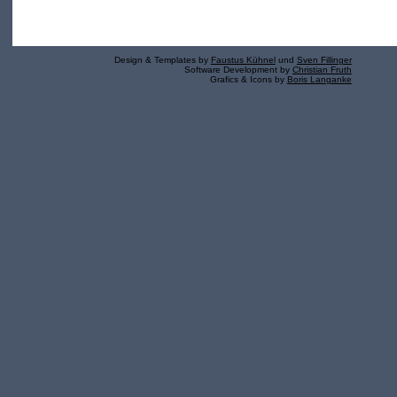
Design & Templates by
Faustus Kühnel
und
Sven Fillinger
Software Development by
Christian Fruth
Grafics & Icons by
Boris Langanke