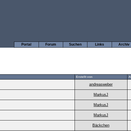
Portal
Forum
Suchen
Links
Archiv
Erstellt von
A
andreasweber
MarkusJ
MarkusJ
MarkusJ
Bäckchen