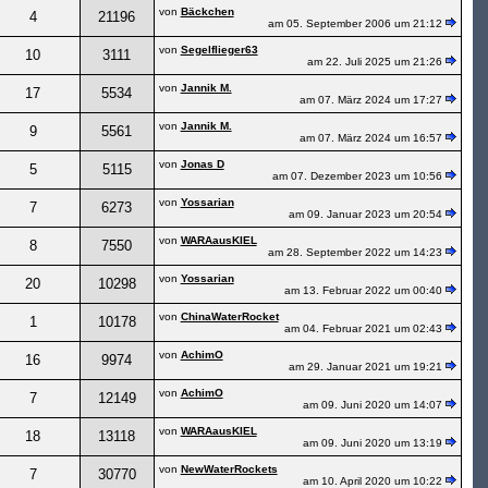
von
Bäckchen
4
21196
am 05. September 2006 um 21:12
von
Segelflieger63
10
3111
am 22. Juli 2025 um 21:26
von
Jannik M.
17
5534
am 07. März 2024 um 17:27
von
Jannik M.
9
5561
am 07. März 2024 um 16:57
von
Jonas D
5
5115
am 07. Dezember 2023 um 10:56
von
Yossarian
7
6273
am 09. Januar 2023 um 20:54
von
WARAausKIEL
8
7550
am 28. September 2022 um 14:23
von
Yossarian
20
10298
am 13. Februar 2022 um 00:40
von
ChinaWaterRocket
1
10178
am 04. Februar 2021 um 02:43
von
AchimO
16
9974
am 29. Januar 2021 um 19:21
von
AchimO
7
12149
am 09. Juni 2020 um 14:07
von
WARAausKIEL
18
13118
am 09. Juni 2020 um 13:19
von
NewWaterRockets
7
30770
am 10. April 2020 um 10:22