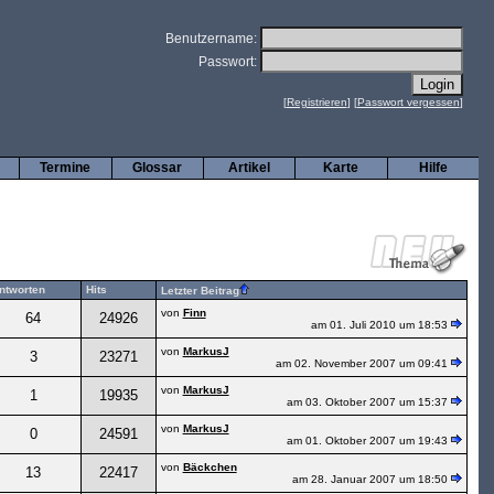
Benutzername:
Passwort:
[
Registrieren
] [
Passwort vergessen
]
Termine
Glossar
Artikel
Karte
Hilfe
ntworten
Hits
Letzter Beitrag
von
Finn
64
24926
am 01. Juli 2010 um 18:53
von
MarkusJ
3
23271
am 02. November 2007 um 09:41
von
MarkusJ
1
19935
am 03. Oktober 2007 um 15:37
von
MarkusJ
0
24591
am 01. Oktober 2007 um 19:43
von
Bäckchen
13
22417
am 28. Januar 2007 um 18:50