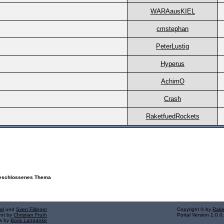
WARAausKIEL
cmstephan
PeterLustig
Hyperus
AchimO
Crash
RaketfuedRockets
schlossenes Thema
el
und
Sven Fillinger
Copyright © by
Rake
ent by
Christian Fruth
Portal Version 1.0.0
ns by
Boris Langanke