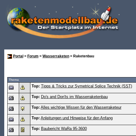
Portal
>
Forum
>
Wasserraketen
> Raketenbau
Thema
Top:
Tipps & Tricks zur Symetrical Splice Technik (SST)
Top:
Do's and Don'ts im Wasserraketenbau
Top:
Alles wichtige Wissen für den Wasserraketeur
Top:
Anleitungen und Hinweise für den Anfang
Top:
Baubericht WaRa 95-3600