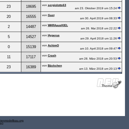
von
sergiolotts63
23
18695
am 23. Oktober 2019 um 15:24
von
Gast
20
16555
am 30. April 2019 um 08:33
von
WARAausKIEL
2
14487
am 26. Mai 2018 um 22:22
von
Hyperus
5
14527
am 29. April 2018 um 11:26
von
AchimO
0
15139
am 10. April 2018 um 09:47
von
Crash
11
17117
am 28. März 2018 um 20:53
von
Bäckchen
23
16389
am 13. März 2018 um 20:13
tenmodellbau.org
.60