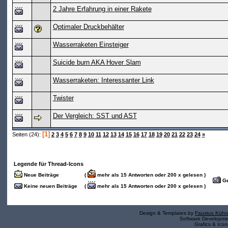
2 Jahre Erfahrung in einer Rakete
Optimaler Druckbehälter
Wasserraketen Einsteiger
Suicide burn AKA Hover Slam
Wasserraketen: Interessanter Link
Twister
Der Vergleich: SST und AST
[1]
Seiten (24):
2
3
4
5
6
7
8
9
10
11
12
13
14
15
16
17
18
19
20
21
22
23
24
»
Legende für Thread-Icons
Neue Beiträge
(
mehr als 15 Antworten oder 200 x gelesen )
Ge
Keine neuen Beiträge
(
mehr als 15 Antworten oder 200 x gelesen )
Design & Templates by
Faustus Kühn
Software Developm
Grafics & Ico