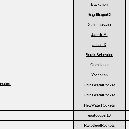
Bäckchen
Segelflieger63
Schimauscha
Jannik M.
Jonas D
Borck Sebastian
Questioner
Yossarian
inutes.
ChinaWaterRocket
ChinaWaterRocket
NewWaterRockets
eastcooper13
RaketfuedRockets