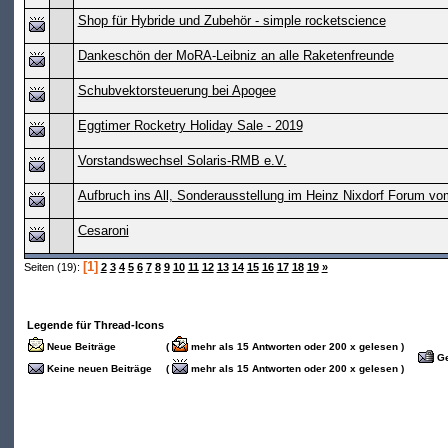
Shop für Hybride und Zubehör - simple rocketscience
Dankeschön der MoRA-Leibniz an alle Raketenfreunde
Schubvektorsteuerung bei Apogee
Eggtimer Rocketry Holiday Sale - 2019
Vorstandswechsel Solaris-RMB e.V.
Aufbruch ins All, Sonderausstellung im Heinz Nixdorf Forum v
Cesaroni
[1]
Seiten (19):
2
3
4
5
6
7
8
9
10
11
12
13
14
15
16
17
18
19
»
Legende für Thread-Icons
Neue Beiträge
(
mehr als 15 Antworten oder 200 x gelesen )
Ge
Keine neuen Beiträge
(
mehr als 15 Antworten oder 200 x gelesen )