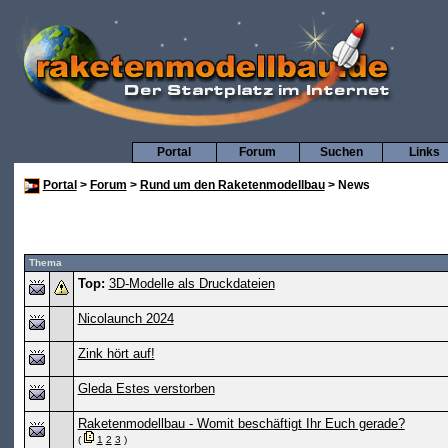
Portal
Forum
Suchen
Links
Portal
>
Forum
>
Rund um den Raketenmodellbau
> News
Thema
Top:
3D-Modelle als Druckdateien
Nicolaunch 2024
Zink hört auf!
Gleda Estes verstorben
Raketenmodellbau - Womit beschäftigt Ihr Euch gerade?
(
1
2
3
)