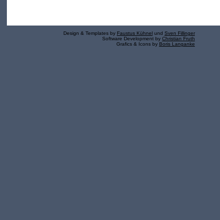
Design & Templates by
Faustus Kühnel
und
Sven Fillinger
Software Development by
Christian Fruth
Grafics & Icons by
Boris Langanke