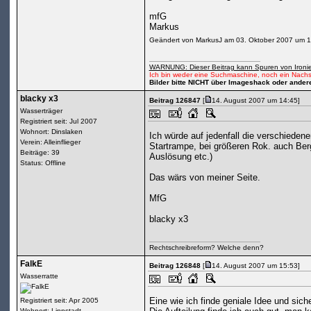
mfG
Markus
Geändert von MarkusJ am 03. Oktober 2007 um 
WARNUNG: Dieser Beitrag kann Spuren von Ironie
Ich bin weder eine Suchmaschine, noch ein Nachs
Bilder bitte NICHT über Imageshack oder ander
blacky x3
Beitrag 126847
[
14. August 2007 um 14:45]
Wasserträger
Registriert seit: Jul 2007
Wohnort: Dinslaken
Ich würde auf jedenfall die verschiede
Verein: Alleinflieger
Startrampe, bei größeren Rok. auch Be
Beiträge: 39
Auslösung etc.)
Status: Offline
Das wärs von meiner Seite.
MfG
blacky x3
Rechtschreibreform? Welche denn?
FalkE
Beitrag 126848
[
14. August 2007 um 15:53]
Wasserratte
Eine wie ich finde geniale Idee und sic
Registriert seit: Apr 2005
Wohnort: Lippstadt