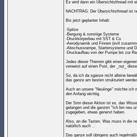
Es wird dann ein Übersichtsthread mit e
NACHTRAG: Der Übersichtsthread ist 
Bis jetzt geplanter Inhalt:
-Spitze
-Bergung & sonstige Systeme
-Druckkörperbau mit SST & Co.
-Aerodynamik und Finnen (evtl zusamme
-Abschussrampe, Startersysteme und 
-Druckaufbau von der Pumpe bis zur R
Jedes dieser Themen gibt einen eigenen 
verweist auf einen Post, der _nur_ die
So, da ich da sganze nicht alleine bewä
das ganze am besten strukturiert werden
Auch an unsere "Neulinge" möchte ich 
den Anfang wichtig.
Der Sinn dieser Aktion ist es, das Wi
gelangen und die ganzen "Ich bin neu un
zugegeben, etwas genervt haben.
Also, an die Tasten. Was muss in die ne
natürlich auch ...
Das ganze soll übrigens auch regelmäßig