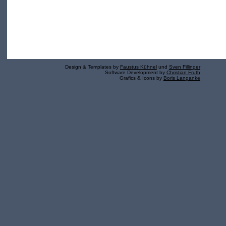
Design & Templates by
Faustus Kühnel
und
Sven Fillinger
Software Development by
Christian Fruth
Grafics & Icons by
Boris Langanke