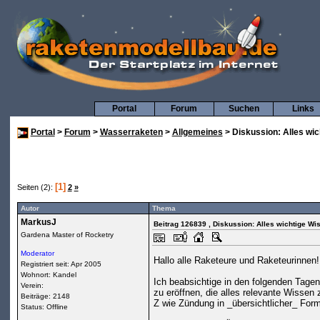
Portal
Forum
Suchen
Links
Portal
>
Forum
>
Wasserraketen
>
Allgemeines
> Diskussion: Alles wi
[1]
Seiten (2):
2
»
Autor
Thema
MarkusJ
Beitrag 126839
, Diskussion: Alles wichtige W
Gardena Master of Rocketry
Moderator
Hallo alle Raketeure und Raketeurinnen!
Registriert seit: Apr 2005
Wohnort: Kandel
Ich beabsichtige in den folgenden Tag
Verein:
zu eröffnen, die alles relevante Wisse
Beiträge: 2148
Z wie Zündung in _übersichtlicher_ Form
Status: Offline