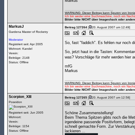
Markus
WARNUNG: Dieser Beitrag kann Spuren von Ironie
Ich bin weder eine Suchmaschine, noch ein Nachs
Bilder bitte NICHT über Imageshack oder ander
MarkusJ
Beitrag 127264
[
20. August 2007 um 12:49]
Gardena Master of Rocketry
Moderator
So, fast "faddich". Es fehlen nur noch d
Registriert seit: Apr 2005
Wohnort: Kandel
So, jetzt haut in die Tasten: Kommentar
Verein:
was? Vorschläge für mehr werden hier 
Beiträge: 2148
Status: Offline
mfG
Markus
WARNUNG: Dieser Beitrag kann Spuren von Ironie
Ich bin weder eine Suchmaschine, noch ein Nachs
Bilder bitte NICHT über Imageshack oder ander
Scorpion_XIII
Beitrag 127265
[
20. August 2007 um 12:58]
Poseidon
Schöne Zusammenstellung!
Registriert seit: Jun 2005
Beim Thema Spitzen gibts noch die Met
Wohnort:
irgendeine passende Positivform, beleg
Verein:
schnell gemachte Form. Zur Verstärkun
Beiträge: 1154
lackieren ...
Status: Offline