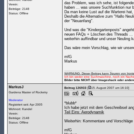
das Problem, was ich sehe, ist folgende
Verein:
haben ... was unsere Suchfunktion nur b
Beiträge: 2148
Da man keine Lust auf die Warterei hat, 
Status: Offline
Deshalb die Alternative zum "Hallo Neul
der "Neuanfang".
Und was die "Kindergartenposts" angeht .
neuen FAQs + Löschen des Threads ... S
weiterhin auffindbar und unser Neuling k
Das wäre mein Vorschlag, wie wir unsere
mfG
Markus
WARNUNG: Dieser Beitrag kann Spuren von Ironie
Ich bin weder eine Suchmaschine, noch ein Nachs
Bilder bitte NICHT über Imageshack oder ander
MarkusJ
Beitrag 126933
[
15. August 2007 um 16:10]
Gardena Master of Rocketry
Moderator
*blubb*
Registriert seit: Apr 2005
Ich habe jetzt mit dem Geschreibsel an
Wohnort: Kandel
Teil Eins: Aerodynamik
Verein:
Beiträge: 2148
Weiterhin: Kommentare und Vorschläge 
Status: Offline
mfG