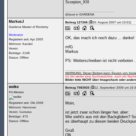
Scorpion_XIII
t(h)rust in GARDENA
MarkusJ
Beitrag 127266
[
20. August 2007 um 13:01]
Gardena Master of Rocketry
Moderator
OK, das mach ich noch dazu ... danke!
Registriert seit: Apr 2005
Wohnort: Kandel
mfG
Verein:
Markus
Beiträge: 2148
Status: Offline
PS: Weiterschreiben ist nicht verboten ...
WARNUNG: Dieser Beitrag kann Spuren von Ironie
Ich bin weder eine Suchmaschine, noch ein Nachs
Bilder bitte NICHT über Imageshack oder ander
wolke
Beitrag 7083920
[
12. September 2009 um 19:3
PU-Meister
Moin,
Registriert seit: Okt 2006
Wohnort: Hannover
ist jetzt zwar schon länger her, aber:
Verein: Cumulus
Wie sieht's aus mit den Backglidern? S
Beiträge: 473
es überhaupt zu diesen beiden Druckp
Status: Offline
Gruß
Olli