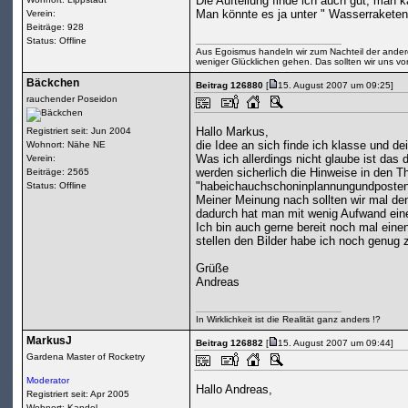
Die Aufteilung finde ich auch gut, man
Man könnte es ja unter " Wasserraketen
Verein:
Beiträge: 928
Status: Offline
Aus Egoismus handeln wir zum Nachteil der andere
weniger Glücklichen gehen. Das sollten wir uns vo
Bäckchen
Beitrag 126880
[
15. August 2007 um 09:25]
rauchender Poseidon
Hallo Markus,
Registriert seit: Jun 2004
die Idee an sich finde ich klasse und d
Wohnort: Nähe NE
Was ich allerdings nicht glaube ist das 
Verein:
werden sicherlich die Hinweise in den 
Beiträge: 2565
"habeichauchschoninplannungundpostenäc
Status: Offline
Meiner Meinung nach sollten wir mal den
dadurch hat man mit wenig Aufwand eine
Ich bin auch gerne bereit noch mal eine
stellen den Bilder habe ich noch genug
Grüße
Andreas
In Wirklichkeit ist die Realität ganz anders !?
MarkusJ
Beitrag 126882
[
15. August 2007 um 09:44]
Gardena Master of Rocketry
Moderator
Hallo Andreas,
Registriert seit: Apr 2005
Wohnort: Kandel