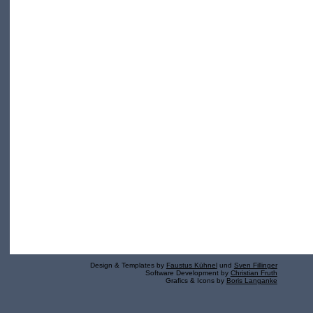
Design & Templates by
Faustus Kühnel
und
Sven Fillinger
Software Development by
Christian Fruth
Grafics & Icons by
Boris Langanke