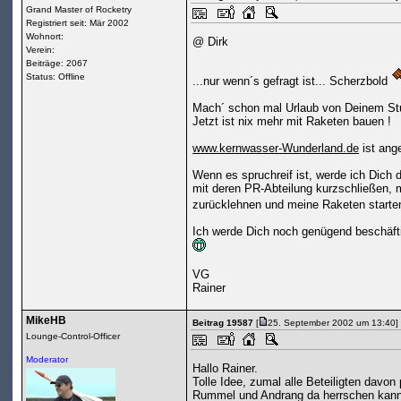
Grand Master of Rocketry
Registriert seit: Mär 2002
Wohnort:
@ Dirk
Verein:
Beiträge: 2067
Status: Offline
...nur wenn´s gefragt ist... Scherzbold
Mach´ schon mal Urlaub von Deinem Stu
Jetzt ist nix mehr mit Raketen bauen !
www.kernwasser-Wunderland.de
ist ang
Wenn es spruchreif ist, werde ich Dich d
mit deren PR-Abteilung kurzschließen, 
zurücklehnen und meine Raketen star
Ich werde Dich noch genügend beschäft
VG
Rainer
MikeHB
Beitrag 19587
[
25. September 2002 um 13:40]
Lounge-Control-Officer
Moderator
Hallo Rainer.
Tolle Idee, zumal alle Beteiligten davo
Rummel und Andrang da herrschen kann w