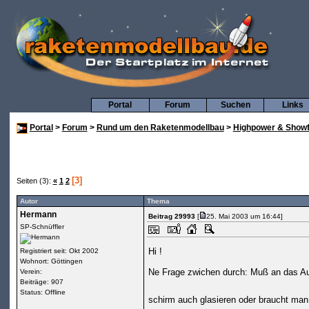
Portal
Forum
Suchen
Links
Portal
>
Forum
>
Rund um den Raketenmodellbau
>
Highpower & Showf
[3]
Seiten (3):
«
1
2
Autor
Thema
Hermann
Beitrag 29993
[
25. Mai 2003 um 16:44]
SP-Schnüffler
Hi !
Registriert seit: Okt 2002
Wohnort: Göttingen
Ne Frage zwichen durch: Muß an das Au
Verein:
Beiträge: 907
Status: Offline
schirm auch glasieren oder braucht man