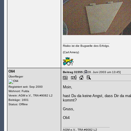
Risiko ist die Bugwelle des Erfolgs.
(Carl Amery)
Oli4
Beitrag 31555
[
28. Juni 2003 um 13:45]
Überflieger
Moin,
Registriert seit: Sep 2000
Wohnort: Fulda
hast Du da keine Angst, dass Dir da ma
Verein: AGM e.V., TRA #9082 L2
kommt?
Beiträge: 1601
Status: Offline
Gruss,
Oli4
AGM e.V., TRA #9082 L2