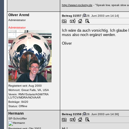
http://www.t-rocketry.de
- "Speak low, speak slow a
Oliver Arend
Beitrag 31557
[
28. Juni 2003 um 14:14]
Administrator
Administrator
Ich wäre da auch vorsichtig. Ich glaube
muss also noch ergänzt werden.
Oliver
Registriert seit: Aug 2000
Wohnort: Great Falls, VA, USA
Verein: RMV/Solaris/AGM/TRA
L1/TCV/MDRA/NOVAAR
Beiträge: 8420
Status: Offline
Hermann
Beitrag 31558
[
28. Juni 2003 um 14:36]
SP-Schnüffler
Hi !
Registriert seit: Okt 2002