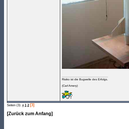
Risiko ist die Bugwelle des Erfolgs.
(Carl Amery)
[3]
Seiten (3):
«
1
2
[
Zurück zum Anfang
]