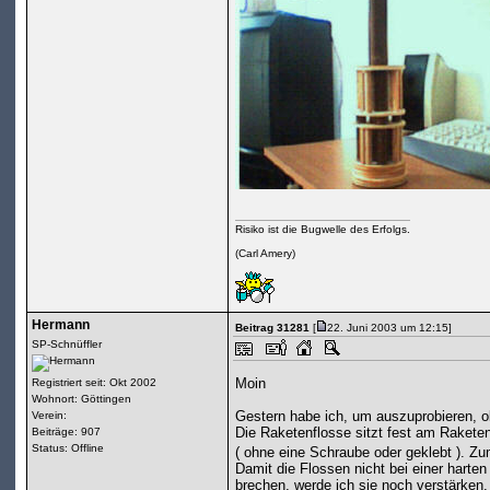
Risiko ist die Bugwelle des Erfolgs.
(Carl Amery)
Hermann
Beitrag 31281
[
22. Juni 2003 um 12:15]
SP-Schnüffler
Moin
Registriert seit: Okt 2002
Wohnort: Göttingen
Gestern habe ich, um auszuprobieren, o
Verein:
Die Raketenflosse sitzt fest am Rakete
Beiträge: 907
Status: Offline
( ohne eine Schraube oder geklebt ). Z
Damit die Flossen nicht bei einer harte
brechen, werde ich sie noch verstärken.