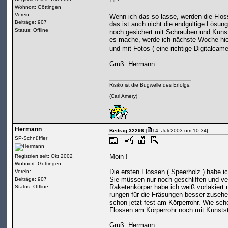
Wohnort: Göttingen
Verein:
Wenn ich das so lasse, werden die Flos
Beiträge: 907
das ist auch nicht die endgültige Lösun
Status: Offline
noch gesichert mit Schrauben und Kunst
es mache, werde ich nächste Woche hi
und mit Fotos ( eine richtige Digitalcam
Gruß: Hermann
Risiko ist die Bugwelle des Erfolgs.
(Carl Amery)
Hermann
Beitrag 32296
[
14. Juli 2003 um 10:34]
SP-Schnüffler
Moin !
Registriert seit: Okt 2002
Wohnort: Göttingen
Die ersten Flossen ( Speerholz ) habe ic
Verein:
Sie müssen nur noch geschliffen und ve
Beiträge: 907
Raketenkörper habe ich weiß vorlakiert
Status: Offline
rungen für die Fräsungen besser zusehe
schon jetzt fest am Körperrohr. Wie sch
Flossen am Körperrohr noch mit Kunststo
Gruß: Hermann