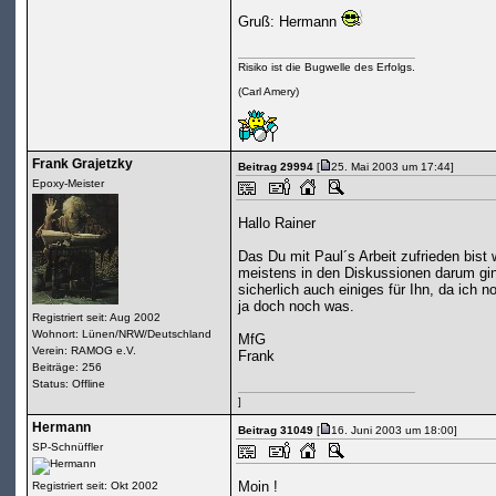
Gruß: Hermann
Risiko ist die Bugwelle des Erfolgs.
(Carl Amery)
Frank Grajetzky
Beitrag 29994
[
25. Mai 2003 um 17:44]
Epoxy-Meister
Hallo Rainer
Das Du mit Paul´s Arbeit zufrieden bist 
meistens in den Diskussionen darum gin
sicherlich auch einiges für Ihn, da ich
ja doch noch was.
Registriert seit: Aug 2002
Wohnort: Lünen/NRW/Deutschland
MfG
Verein: RAMOG e.V.
Frank
Beiträge: 256
Status: Offline
]
Hermann
Beitrag 31049
[
16. Juni 2003 um 18:00]
SP-Schnüffler
Moin !
Registriert seit: Okt 2002