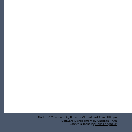
Design & Templates by
Faustus Kühnel
und
Sven Fillinger
Software Development by
Christian Fruth
Grafics & Icons by
Boris Langanke