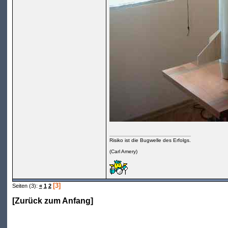
Risiko ist die Bugwelle des Erfolgs.
(Carl Amery)
[3]
Seiten (3):
«
1
2
[
Zurück zum Anfang
]