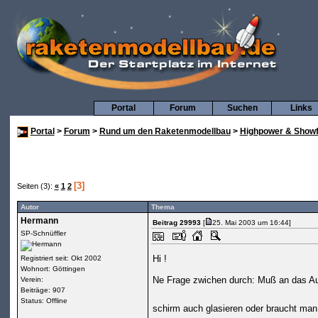
Portal
Forum
Suchen
Links
Portal
>
Forum
>
Rund um den Raketenmodellbau
>
Highpower & Showf
[3]
Seiten (3):
«
1
2
Autor
Thema
Hermann
Beitrag 29993
[
25. Mai 2003 um 16:44]
SP-Schnüffler
Hi !
Registriert seit: Okt 2002
Wohnort: Göttingen
Ne Frage zwichen durch: Muß an das Au
Verein:
Beiträge: 907
Status: Offline
schirm auch glasieren oder braucht man