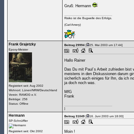
Gruß: Hermann
Risiko ist die Bugwelle des Erfolgs.
(Carl Amery)
Frank Grajetzky
Beitrag 29994
[
25. Mai 2003 um 17:44]
Epoxy-Meister
Hallo Rainer
Das Du mit Paul´s Arbeit zufrieden bist 
meistens in den Diskussionen darum gin
sicherlich auch einiges für Ihn, da ich
ja doch noch was.
Registriert seit: Aug 2002
Wohnort: Lünen/NRW/Deutschland
MfG
Verein: RAMOG e.V.
Frank
Beiträge: 256
Status: Offline
]
Hermann
Beitrag 31049
[
16. Juni 2003 um 18:00]
SP-Schnüffler
Moin !
Registriert seit: Okt 2002