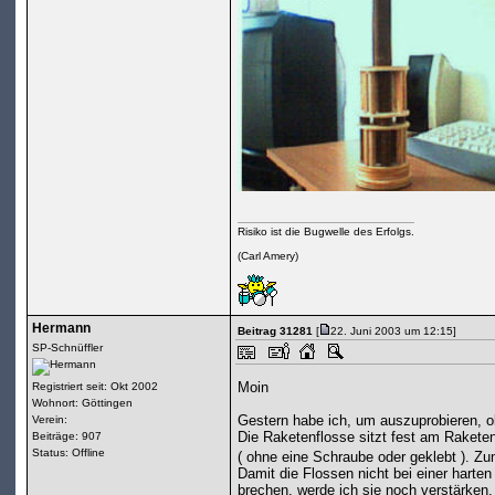
Risiko ist die Bugwelle des Erfolgs.
(Carl Amery)
Hermann
Beitrag 31281
[
22. Juni 2003 um 12:15]
SP-Schnüffler
Moin
Registriert seit: Okt 2002
Wohnort: Göttingen
Gestern habe ich, um auszuprobieren, o
Verein:
Die Raketenflosse sitzt fest am Rakete
Beiträge: 907
Status: Offline
( ohne eine Schraube oder geklebt ). Z
Damit die Flossen nicht bei einer harte
brechen, werde ich sie noch verstärken.