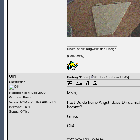
Risiko ist die Bugwelle des Erfolgs.
(Carl Amery)
Oli4
Beitrag 31555
[
28. Juni 2003 um 13:45]
Überflieger
Moin,
Registriert seit: Sep 2000
Wohnort: Fulda
hast Du da keine Angst, dass Dir da ma
Verein: AGM e.V., TRA #9082 L2
kommt?
Beiträge: 1601
Status: Offline
Gruss,
Oli4
AGM e.V., TRA #9082 L2