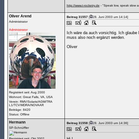
http://www.t-rocketry.de
- "Speak low, speak slow a
Oliver Arend
Beitrag 31557
[
28. Juni 2003 um 14:14]
Administrator
Administrator
Ich wäre da auch vorsichtig. Ich glaube
muss also noch ergänzt werden.
Oliver
Registriert seit: Aug 2000
Wohnort: Great Falls, VA, USA
Verein: RMV/Solaris/AGM/TRA
L1/TCV/MDRA/NOVAAR
Beiträge: 8420
Status: Offline
Hermann
Beitrag 31558
[
28. Juni 2003 um 14:36]
SP-Schnüffler
Hi !
Registriert seit: Okt 2002