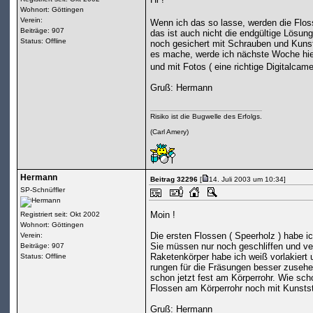
Wohnort: Göttingen
Verein:
Wenn ich das so lasse, werden die Flos
Beiträge: 907
das ist auch nicht die endgültige Lösun
Status: Offline
noch gesichert mit Schrauben und Kunst
es mache, werde ich nächste Woche hi
und mit Fotos ( eine richtige Digitalcam
Gruß: Hermann
Risiko ist die Bugwelle des Erfolgs.
(Carl Amery)
Hermann
Beitrag 32296
[
14. Juli 2003 um 10:34]
SP-Schnüffler
Moin !
Registriert seit: Okt 2002
Wohnort: Göttingen
Die ersten Flossen ( Speerholz ) habe ic
Verein:
Sie müssen nur noch geschliffen und ve
Beiträge: 907
Raketenkörper habe ich weiß vorlakiert
Status: Offline
rungen für die Fräsungen besser zusehe
schon jetzt fest am Körperrohr. Wie sch
Flossen am Körperrohr noch mit Kunststo
Gruß: Hermann