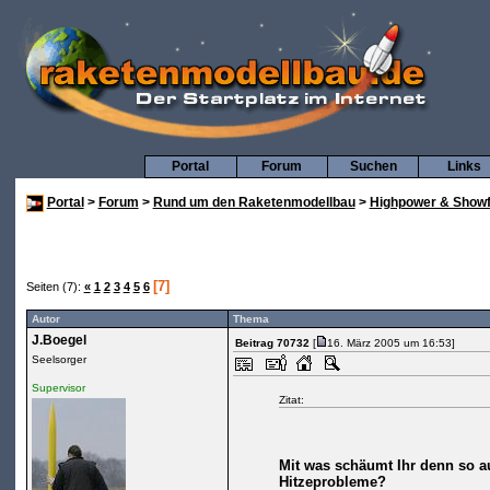
Portal
Forum
Suchen
Links
Portal
>
Forum
>
Rund um den Raketenmodellbau
>
Highpower & Showf
[7]
Seiten (7):
«
1
2
3
4
5
6
Autor
Thema
J.Boegel
Beitrag 70732
[
16. März 2005 um 16:53]
Seelsorger
Supervisor
Zitat:
Mit was schäumt Ihr denn so 
Hitzeprobleme?