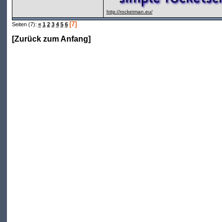
http://rocketman.eu/
[7]
Seiten (7):
«
1
2
3
4
5
6
[
Zurück zum Anfang
]