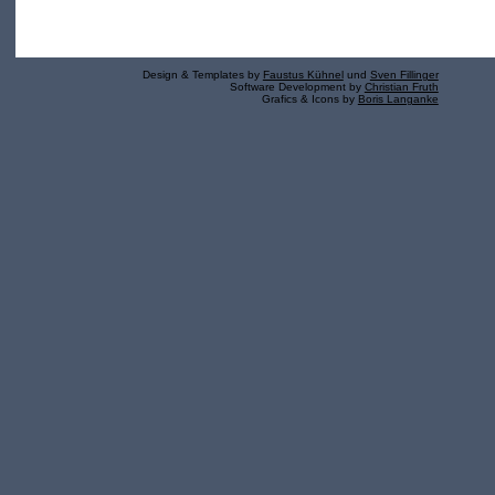
Design & Templates by
Faustus Kühnel
und
Sven Fillinger
Software Development by
Christian Fruth
Grafics & Icons by
Boris Langanke