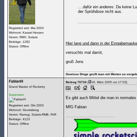
....dafür ein anderes: Da keine 
der Sprühdose nicht aus.
Registriert seit: Mai 2003
Wohnort: Kassel Hessen
Verein: RMV; Solaris
Beiträge: 1282
Hier lang und dann in der Eingabema
Status: Offline
versuchts mal damit,
gruß Jens
Gewisse Dinge greift man mit Worten so vergebl
FabianH
Beitrag 70734
[
16. März 2005 um 17:03]
Grand Master of Rocketry
Supervisor
Es gibt auch Mittel die man in normales
Registriert seit: Okt 2003
MfG Fabian
Wohnort: Gevelsberg
Verein: Ramog, Solaris-RMB, FAR
Beiträge: 4123
Status: Offline