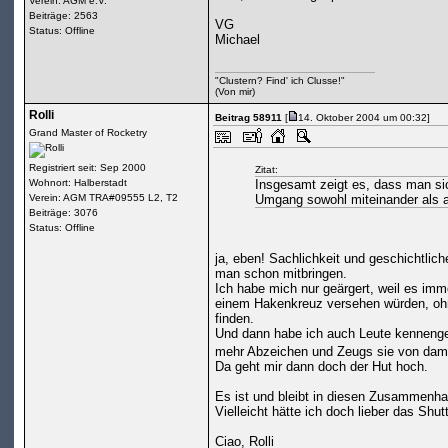
Verein: AGM e.V.
Beiträge: 2563
VG
Status: Offline
Michael
"Clustern? Find' ich Clusse!"
(Von mir)
Rolli
Beitrag 58911
[
14. Oktober 2004 um 00:32]
Grand Master of Rocketry
Registriert seit: Sep 2000
Zitat:
Wohnort: Halberstadt
Insgesamt zeigt es, dass man sic
Verein: AGM TRA#09555 L2, T2
Umgang sowohl miteinander als 
Beiträge: 3076
Status: Offline
ja, eben! Sachlichkeit und geschichtlich
man schon mitbringen.
Ich habe mich nur geärgert, weil es imm
einem Hakenkreuz versehen würden, ohn
finden.
Und dann habe ich auch Leute kennengel
mehr Abzeichen und Zeugs sie von dama
Da geht mir dann doch der Hut hoch.
Es ist und bleibt in diesen Zusammenh
Vielleicht hätte ich doch lieber das Shut
Ciao, Rolli