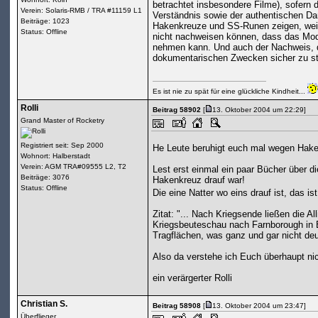
betrachtet insbesondere Filme), sofern 
Verein: Solaris-RMB / TRA #11159 L1
Verständnis sowie der authentischen Dar
Beiträge: 1023
Hakenkreuze und SS-Runen zeigen, weil e
Status: Offline
nicht nachweisen können, dass das Mode
nehmen kann. Und auch der Nachweis, d
dokumentarischen Zwecken sicher zu stel
Es ist nie zu spät für eine glückliche Kindheit...
Rolli
Beitrag 58902
[
13. Oktober 2004 um 22:29]
Grand Master of Rocketry
Registriert seit: Sep 2000
He Leute beruhigt euch mal wegen Hake
Wohnort: Halberstadt
Verein: AGM TRA#09555 L2, T2
Lest erst einmal ein paar Bücher über d
Beiträge: 3076
Hakenkreuz drauf war!
Status: Offline
Die eine Natter wo eins drauf ist, das 
Zitat: "... Nach Kriegsende ließen die A
Kriegsbeuteschau nach Farnborough in E
Tragflächen, was ganz und gar nicht de
Also da verstehe ich Euch überhaupt ni
ein verärgerter Rolli
Christian S.
Beitrag 58908
[
13. Oktober 2004 um 23:47]
Überflieger