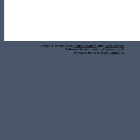
Design & Templates by
Faustus Kühnel
und
Sven Fillinger
Software Development by
Christian Fruth
Grafics & Icons by
Boris Langanke