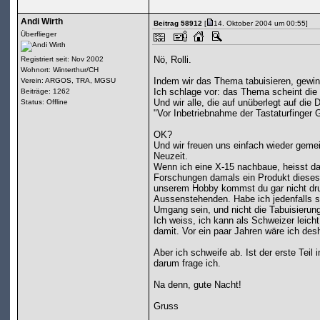
Andi Wirth
Beitrag 58912
[
14. Oktober 2004 um 00:55]
Überflieger
Nö, Rolli.
Registriert seit: Nov 2002
Wohnort: Winterthur/CH
Indem wir das Thema tabuisieren, gewin
Verein: ARGOS, TRA, MGSU
Ich schlage vor: das Thema scheint di
Beiträge: 1262
Und wir alle, die auf unüberlegt auf di
Status: Offline
"Vor Inbetriebnahme der Tastaturfinger G
OK?
Und wir freuen uns einfach wieder geme
Neuzeit.
Wenn ich eine X-15 nachbaue, heisst das 
Forschungen damals ein Produkt dieses I
unserem Hobby kommst du gar nicht dru
Aussenstehenden. Habe ich jedenfalls so 
Umgang sein, und nicht die Tabuisierun
Ich weiss, ich kann als Schweizer leich
damit. Vor ein paar Jahren wäre ich desh
Aber ich schweife ab. Ist der erste Tei
darum frage ich.
Na denn, gute Nacht!
Gruss