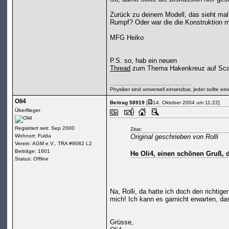
Zurück zu deinem Modell, das sieht mal 
Rumpf? Oder war die die Konstruktion mi
MFG Heiko
P.S. so, hab ein neuen
Thread
zum Thema Hakenkreuz auf Sca
Physiker sind universell einsetzbar, jeder sollte ei
Oli4
Beitrag 58919
[
14. Oktober 2004 um 11:22]
Überflieger
Registriert seit: Sep 2000
Zitat:
Wohnort: Fulda
Original geschrieben von Rolli
Verein: AGM e.V., TRA #9082 L2
Beiträge: 1601
He Oli4, einen schönen Gruß,
Status: Offline
Na, Rolli, da hatte ich doch den richtig
mich! Ich kann es garnicht erwarten, das
Grüsse,