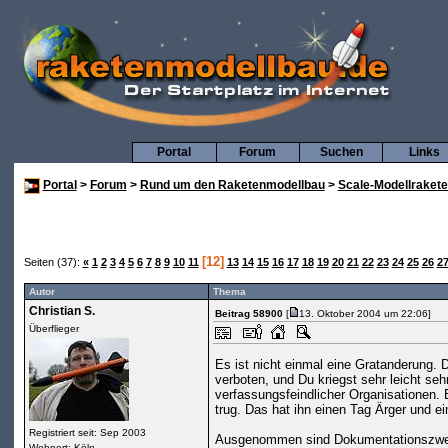
Portal
Forum
Suchen
Links
Portal
>
Forum
>
Rund um den Raketenmodellbau
>
Scale-Modellraket
[12]
Seiten (37):
«
1
2
3
4
5
6
7
8
9
10
11
13
14
15
16
17
18
19
20
21
22
23
24
25
26
2
Autor
Thema
Christian S.
Beitrag 58900
[
13. Oktober 2004 um 22:06]
Überflieger
Es ist nicht einmal eine Gratanderung. D
verboten, und Du kriegst sehr leicht seh
verfassungsfeindlicher Organisationen. 
trug. Das hat ihn einen Tag Ärger und e
Registriert seit: Sep 2003
Ausgenommen sind Dokumentationszwecke
Wohnort: Köln