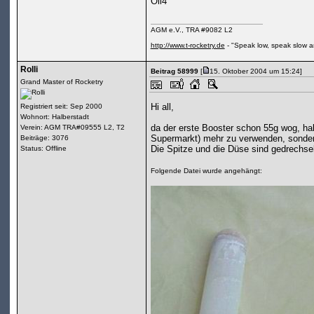
Oli4
AGM e.V., TRA #9082 L2
http://www.t-rocketry.de
- "Speak low, speak slow a
Rolli
Beitrag 58999
[
15. Oktober 2004 um 15:24]
Grand Master of Rocketry
Hi all,
Registriert seit: Sep 2000
Wohnort: Halberstadt
da der erste Booster schon 55g wog, ha
Verein: AGM TRA#09555 L2, T2
Supermarkt) mehr zu verwenden, sonde
Beiträge: 3076
Die Spitze und die Düse sind gedrechse
Status: Offline
Folgende Datei wurde angehängt: