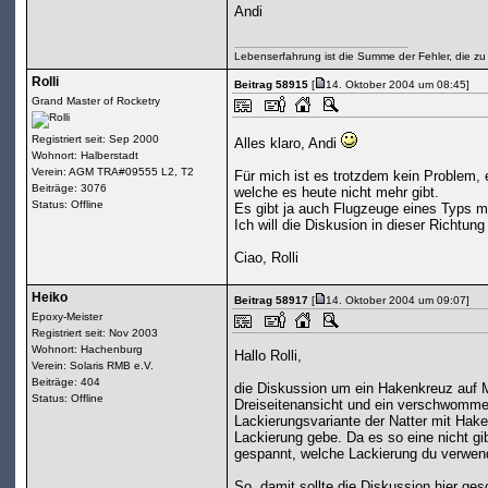
Andi
Lebenserfahrung ist die Summe der Fehler, die zu
Rolli
Beitrag 58915
[
14. Oktober 2004 um 08:45]
Grand Master of Rocketry
Registriert seit: Sep 2000
Alles klaro, Andi
Wohnort: Halberstadt
Verein: AGM TRA#09555 L2, T2
Für mich ist es trotzdem kein Problem, 
Beiträge: 3076
welche es heute nicht mehr gibt.
Status: Offline
Es gibt ja auch Flugzeuge eines Typs mi
Ich will die Diskusion in dieser Richtun
Ciao, Rolli
Heiko
Beitrag 58917
[
14. Oktober 2004 um 09:07]
Epoxy-Meister
Registriert seit: Nov 2003
Wohnort: Hachenburg
Hallo Rolli,
Verein: Solaris RMB e.V.
Beiträge: 404
die Diskussion um ein Hakenkreuz auf Mo
Status: Offline
Dreiseitenansicht und ein verschwommen
Lackierungsvariante der Natter mit Hak
Lackierung gebe. Da es so eine nicht gi
gespannt, welche Lackierung du verwend
So, damit sollte die Diskussion hier ge