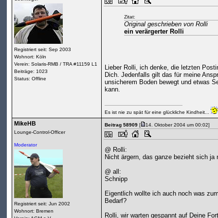
Zitat:
Original geschrieben von Rolli
ein verärgerter Rolli
Registriert seit: Sep 2003
Wohnort: Köln
Verein: Solaris-RMB / TRA #11159 L1
Lieber Rolli, ich denke, die letzten Po
Beiträge: 1023
Dich. Jedenfalls gilt das für meine Ans
Status: Offline
unsicherem Boden bewegt und etwas Sen
kann.
Es ist nie zu spät für eine glückliche Kindheit...
MikeHB
Beitrag 58909
[
14. Oktober 2004 um 00:02]
Lounge-Control-Officer
Moderator
@ Rolli:
Nicht ärgern, das ganze bezieht sich ja 
@ all:
Schnipp
Eigentlich wollte ich auch noch was zu
Bedarf?
Registriert seit: Jun 2002
Wohnort: Bremen
Rolli, wir warten gespannt auf Deine Fo