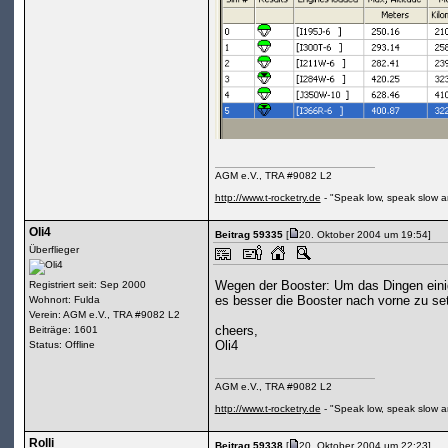
AGM e.V., TRA #9082 L2
http://www.t-rocketry.de
- "Speak low, speak slow a
Oli4
Beitrag 59335
[
20. Oktober 2004 um 19:54]
Überflieger
Wegen der Booster: Um das Dingen einig
Registriert seit: Sep 2000
es besser die Booster nach vorne zu set
Wohnort: Fulda
Verein: AGM e.V., TRA #9082 L2
cheers,
Beiträge: 1601
Oli4
Status: Offline
AGM e.V., TRA #9082 L2
http://www.t-rocketry.de
- "Speak low, speak slow a
Rolli
Beitrag 59338
[
20. Oktober 2004 um 22:23]