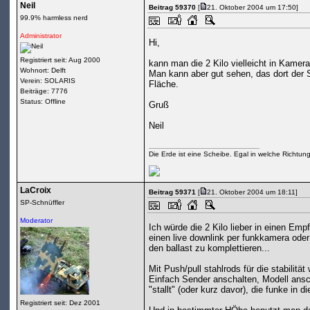
Neil
Beitrag 59370
[
21. Oktober 2004 um 17:50]
99.9% harmless nerd
Administrator
Hi,
Registriert seit: Aug 2000
kann man die 2 Kilo vielleicht in Kamera
Wohnort: Delft
Man kann aber gut sehen, das dort der 
Verein: SOLARIS
Fläche.
Beiträge: 7776
Status: Offline
Gruß
Neil
Die Erde ist eine Scheibe. Egal in welche Richtun
LaCroix
Beitrag 59371
[
21. Oktober 2004 um 18:11]
SP-Schnüffler
Moderator
Ich würde die 2 Kilo lieber in einen Emp
einen live downlink per funkkamera oder
den ballast zu komplettieren...
Mit Push/pull stahlrods für die stabilitä
Einfach Sender anschalten, Modell anscha
"stallt" (oder kurz davor), die funke in 
Registriert seit: Dez 2001