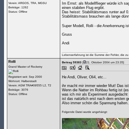
Im Ernst: als Modellflieger würde ich s
Verein: ARGOS, TRA, MGSU
einen stabilen Flug ergibt.
Beiträge: 1262
Das heisst: Stabilitätsmass runter auf 0
Status: Offline
Stabilitätsmass brauchen als lange dün
Super Modell, Rolli - die Anerkennung i
Gruss
Andi
Lebenserfahrung ist die Summe der Fehler, die zu
Rolli
Beitrag 59383
[
21. Oktober 2004 um 23:35]
Grand Master of Rocketry
He Andi, Oliver, Oli4, etc...
Registriert seit: Sep 2000
Wohnort: Halberstadt
ihr macht mir immer wieder Mut! Das ist t
Verein: AGM TRA#09555 L2, T2
Wenn die Natter im Rohbau fertig ist (es
Beiträge: 3076
was ich mir als Experiment ausgedacht h
Status: Offline
ist das natürlich erst nach dem ersten 
Also immer schön die Spannung halten.
Folgende Datei wurde angehängt: