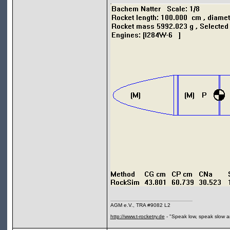
AGM e.V., TRA #9082 L2
http://www.t-rocketry.de
- "Speak low, speak slow a