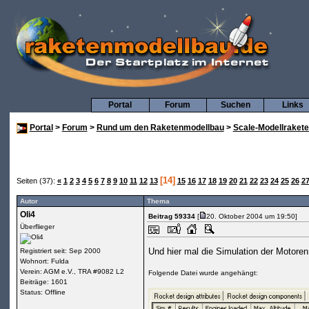
Portal
Forum
Suchen
Links
Portal
>
Forum
>
Rund um den Raketenmodellbau
>
Scale-Modellraket
[14]
Seiten (37):
«
1
2
3
4
5
6
7
8
9
10
11
12
13
15
16
17
18
19
20
21
22
23
24
25
26
2
Autor
Thema
Oli4
Beitrag 59334
[
20. Oktober 2004 um 19:50]
Überflieger
Und hier mal die Simulation der Motoren
Registriert seit: Sep 2000
Wohnort: Fulda
Verein: AGM e.V., TRA #9082 L2
Folgende Datei wurde angehängt:
Beiträge: 1601
Status: Offline