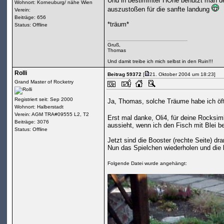
Und in bestimmter HÖhe benutzt man de
Wohnort: Korneuburg/ nähe Wien
auszustoßen für die sanfte landung
Verein:
Beiträge: 656
*träum*
Status: Offline
Gruß,
Thomas
Und damit treibe ich mich selbst in den Ruin!!!
Rolli
Beitrag 59372
[
21. Oktober 2004 um 18:23]
Grand Master of Rocketry
Registriert seit: Sep 2000
Ja, Thomas, solche Träume habe ich öft
Wohnort: Halberstadt
Verein: AGM TRA#09555 L2, T2
Erst mal danke, Oli4, für deine Rocks
Beiträge: 3076
aussieht, wenn ich den Fisch mit Blei b
Status: Offline
Jetzt sind die Booster (rechte Seite) dr
Nun das Spielchen wiederholen und die l
Folgende Datei wurde angehängt: