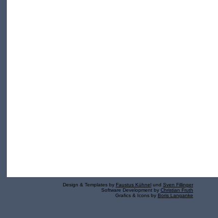
Design & Templates by
Faustus Kühnel
und
Sven Fillinger
Software Development by
Christian Fruth
Grafics & Icons by
Boris Langanke