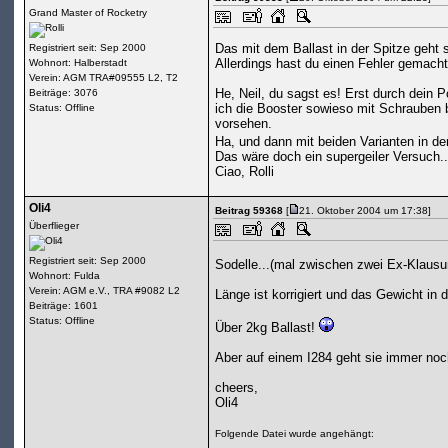
Grand Master of Rocketry
Das mit dem Ballast in der Spitze geht 
Registriert seit: Sep 2000
Allerdings hast du einen Fehler gemacht
Wohnort: Halberstadt
Verein: AGM TRA#09555 L2, T2
He, Neil, du sagst es! Erst durch dein P
Beiträge: 3076
ich die Booster sowieso mit Schrauben b
Status: Offline
vorsehen.
Ha, und dann mit beiden Varianten in d
Das wäre doch ein supergeiler Versuch..
Ciao, Rolli
Oli4
Beitrag 59368
[
21. Oktober 2004 um 17:38]
Überflieger
Registriert seit: Sep 2000
Sodelle...(mal zwischen zwei Ex-Klaus
Wohnort: Fulda
Verein: AGM e.V., TRA #9082 L2
Länge ist korrigiert und das Gewicht in
Beiträge: 1601
Status: Offline
Über 2kg Ballast!
Aber auf einem I284 geht sie immer noch
cheers,
Oli4
Folgende Datei wurde angehängt: