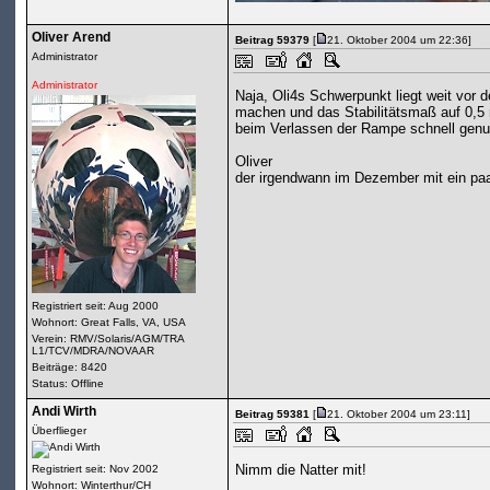
Oliver Arend
Beitrag 59379
[
21. Oktober 2004 um 22:36]
Administrator
Administrator
Naja, Oli4s Schwerpunkt liegt weit vor d
machen und das Stabilitätsmaß auf 0,5 
beim Verlassen der Rampe schnell genug 
Oliver
der irgendwann im Dezember mit ein paa
Registriert seit: Aug 2000
Wohnort: Great Falls, VA, USA
Verein: RMV/Solaris/AGM/TRA
L1/TCV/MDRA/NOVAAR
Beiträge: 8420
Status: Offline
Andi Wirth
Beitrag 59381
[
21. Oktober 2004 um 23:11]
Überflieger
Nimm die Natter mit!
Registriert seit: Nov 2002
Wohnort: Winterthur/CH