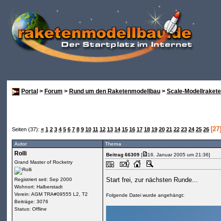
Portal
>
Forum
>
Rund um den Raketenmodellbau
>
Scale-Modellraket
[27
Seiten (37):
«
1
2
3
4
5
6
7
8
9
10
11
12
13
14
15
16
17
18
19
20
21
22
23
24
25
26
Autor
Thema
Rolli
Beitrag 66309
[
16. Januar 2005 um 21:36]
Grand Master of Rocketry
Start frei, zur nächsten Runde...
Registriert seit: Sep 2000
Wohnort: Halberstadt
Verein: AGM TRA#09555 L2, T2
Folgende Datei wurde angehängt:
Beiträge: 3076
Status: Offline