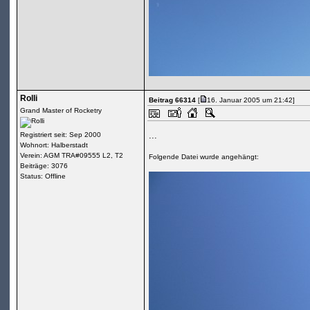
Rolli
Beitrag 66314
[
16. Januar 2005 um 21:42]
Grand Master of Rocketry
...
Registriert seit: Sep 2000
Wohnort: Halberstadt
Verein: AGM TRA#09555 L2, T2
Folgende Datei wurde angehängt:
Beiträge: 3076
Status: Offline