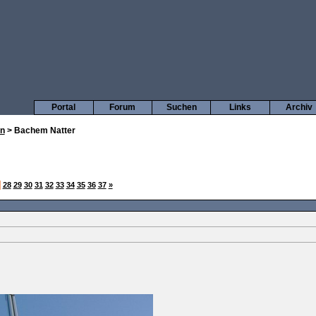
Portal
Forum
Suchen
Links
Archiv
en
> Bachem Natter
]
28
29
30
31
32
33
34
35
36
37
»