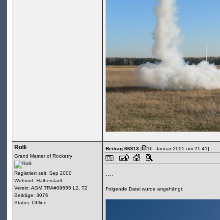
Rolli
Beitrag 66313
[
16. Januar 2005 um 21:41]
Grand Master of Rocketry
....
Registriert seit: Sep 2000
Wohnort: Halberstadt
Verein: AGM TRA#09555 L2, T2
Folgende Datei wurde angehängt:
Beiträge: 3076
Status: Offline