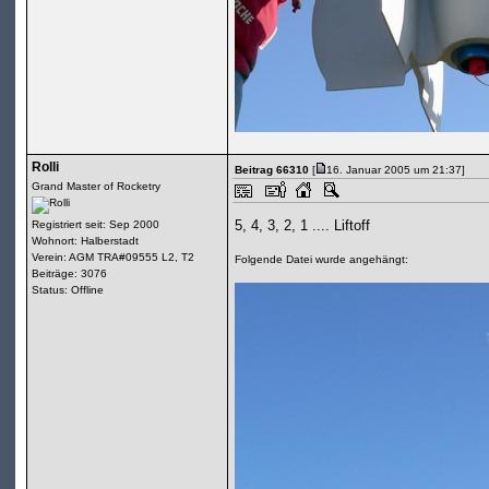
Rolli
Beitrag 66310
[
16. Januar 2005 um 21:37]
Grand Master of Rocketry
5, 4, 3, 2, 1 .... Liftoff
Registriert seit: Sep 2000
Wohnort: Halberstadt
Verein: AGM TRA#09555 L2, T2
Folgende Datei wurde angehängt:
Beiträge: 3076
Status: Offline