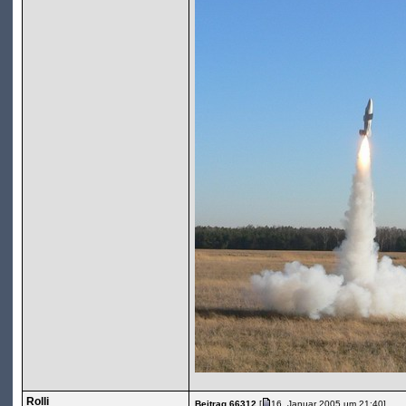
Rolli
Beitrag 66312
[
16. Januar 2005 um 21:40]