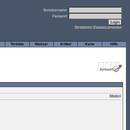
Benutzername:
Passwort:
[
Registrieren
] [
Passwort vergessen
]
Termine
Glossar
Artikel
Karte
Hilfe
[
Melden
]