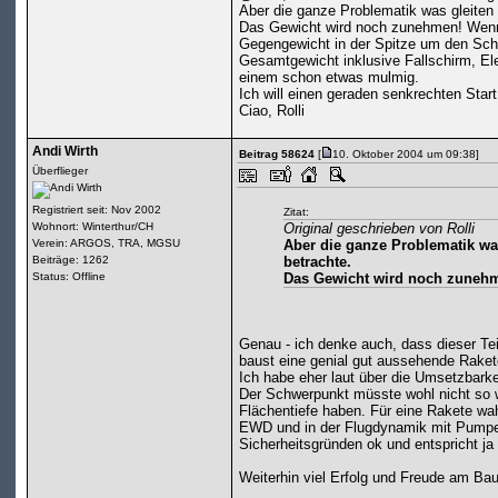
Aber die ganze Problematik was gleiten a
Das Gewicht wird noch zunehmen! Wenn i
Gegengewicht in der Spitze um den Sch
Gesamtgewicht inklusive Fallschirm, Elek
einem schon etwas mulmig.
Ich will einen geraden senkrechten Star
Ciao, Rolli
Andi Wirth
Beitrag 58624
[
10. Oktober 2004 um 09:38]
Überflieger
Registriert seit: Nov 2002
Zitat:
Wohnort: Winterthur/CH
Original geschrieben von Rolli
Verein: ARGOS, TRA, MGSU
Aber die ganze Problematik was
Beiträge: 1262
betrachte.
Status: Offline
Das Gewicht wird noch zuneh
Genau - ich denke auch, dass dieser Te
baust eine genial gut aussehende Raket
Ich habe eher laut über die Umsetzbarkei
Der Schwerpunkt müsste wohl nicht so w
Flächentiefe haben. Für eine Rakete wahr
EWD und in der Flugdynamik mit Pumpen
Sicherheitsgründen ok und entspricht j
Weiterhin viel Erfolg und Freude am Ba