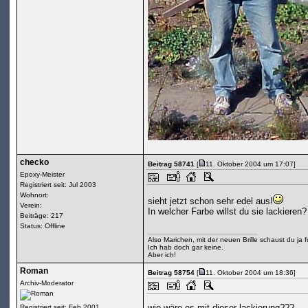
checko
Beitrag 58741
[
11. Oktober 2004 um 17:07]
Epoxy-Meister
Registriert seit: Jul 2003
Wohnort:
sieht jetzt schon sehr edel aus!
Verein:
In welcher Farbe willst du sie lackieren?
Beiträge: 217
Status: Offline
Also Marichen, mit der neuen Brille schaust du ja f
Ich hab doch gar keine.
Aber ich!
Roman
Beitrag 58754
[
11. Oktober 2004 um 18:36]
Archiv-Moderator
wie wäre es mit dieser lackierung???
Registriert seit: Feb 2001