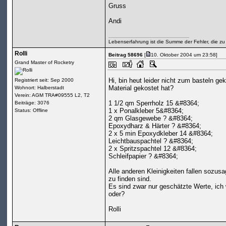
Gruss
Andi
Lebenserfahrung ist die Summe der Fehler, die zu
Rolli
Beitrag 58696
[
10. Oktober 2004 um 23:58]
Grand Master of Rocketry
Hi, bin heut leider nicht zum basteln g
Registriert seit: Sep 2000
Material gekostet hat?
Wohnort: Halberstadt
Verein: AGM TRA#09555 L2, T2
1 1/2 qm Sperrholz 15 &#8364;
Beiträge: 3076
1 x Ponalkleber 5&#8364;
Status: Offline
2 qm Glasgewebe ? &#8364;
Epoxydharz & Härter ? &#8364;
2 x 5 min Epoxydkleber 14 &#8364;
Leichtbauspachtel ? &#8364;
2 x Spritzspachtel 12 &#8364;
Schleifpapier ? &#8364;
Alle anderen Kleinigkeiten fallen sozu
zu finden sind.
Es sind zwar nur geschätzte Werte, ich 
oder?
Rolli