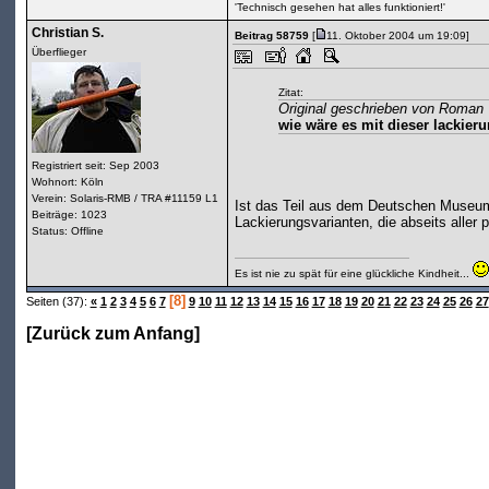
'Technisch gesehen hat alles funktioniert!'
Christian S.
Beitrag 58759
[
11. Oktober 2004 um 19:09]
Überflieger
Zitat:
Original geschrieben von Roman
wie wäre es mit dieser lackier
Registriert seit: Sep 2003
Wohnort: Köln
Verein: Solaris-RMB / TRA #11159 L1
Ist das Teil aus dem Deutschen Museum
Beiträge: 1023
Lackierungsvarianten, die abseits aller
Status: Offline
Es ist nie zu spät für eine glückliche Kindheit...
[8]
Seiten (37):
«
1
2
3
4
5
6
7
9
10
11
12
13
14
15
16
17
18
19
20
21
22
23
24
25
26
27
[
Zurück zum Anfang
]