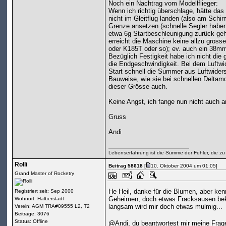
Noch ein Nachtrag vom Modellflieger:
Wenn ich richtig überschlage, hätte das 
nicht im Gleitflug landen (also am Schi
Grenze ansetzen (schnelle Segler habe
etwa 6g Startbeschleunigung zurück ge
erreicht die Maschine keine allzu gros
oder K185T oder so); ev. auch ein 38mm
Bezüglich Festigkeit habe ich nicht die 
die Endgeschwindigkeit. Bei dem Luftwid
Start schnell die Summer aus Luftwiders
Bauweise, wie sie bei schnellen Deltamo
dieser Grösse auch.
Keine Angst, ich fange nun nicht auch a
Gruss
Andi
Lebenserfahrung ist die Summe der Fehler, die zu
Rolli
Beitrag 58618
[
10. Oktober 2004 um 01:05]
Grand Master of Rocketry
He Heil, danke für die Blumen, aber ke
Registriert seit: Sep 2000
Geheimen, doch etwas Fracksausen beko
Wohnort: Halberstadt
langsam wird mir doch etwas mulmig...
Verein: AGM TRA#09555 L2, T2
Beiträge: 3076
Status: Offline
@Andi, du beantwortest mir meine Fragen