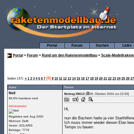
Portal
Forum
Suchen
Links
Portal
>
Forum
>
Rund um den Raketenmodellbau
>
Scale-Modellraket
[8]
Seiten (37):
«
1
2
3
4
5
6
7
9
10
11
12
13
14
15
16
17
18
19
20
21
22
23
24
25
26
27
Autor
Thema
Neil
Beitrag 58613
[
09. Oktober 2004 um 23:00]
99.9% harmless nerd
Administrator
Hi,
Registriert seit: Aug 2000
nun die Bachem hatte ja vier Starthilfe
Wohnort: Delft
Ich muss immer wieder diesen Elan bewun
Verein: SOLARIS
Tempo zu bauen.
Beiträge: 7776