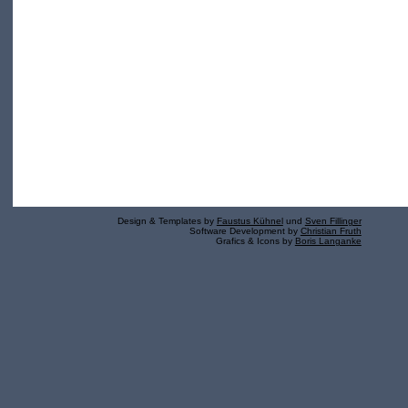
Design & Templates by
Faustus Kühnel
und
Sven Fillinger
Software Development by
Christian Fruth
Grafics & Icons by
Boris Langanke