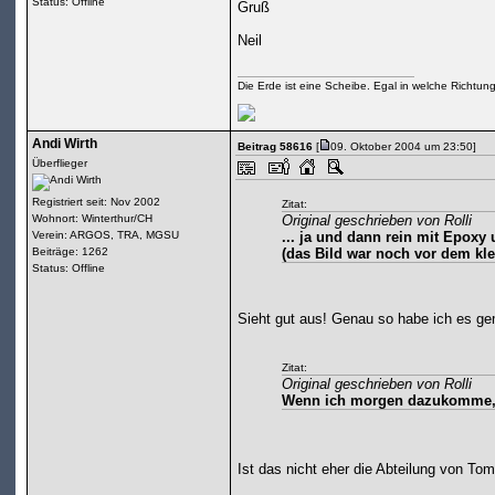
Status: Offline
Gruß
Neil
Die Erde ist eine Scheibe. Egal in welche Richtun
Andi Wirth
Beitrag 58616
[
09. Oktober 2004 um 23:50]
Überflieger
Registriert seit: Nov 2002
Zitat:
Wohnort: Winterthur/CH
Original geschrieben von Rolli
Verein: ARGOS, TRA, MGSU
... ja und dann rein mit Epoxy
Beiträge: 1262
(das Bild war noch vor dem kl
Status: Offline
Sieht gut aus! Genau so habe ich es ge
Zitat:
Original geschrieben von Rolli
Wenn ich morgen dazukomme, 
Ist das nicht eher die Abteilung von To