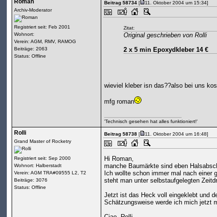
Roman
Beitrag 58734
[
11. Oktober 2004 um 15:34]
Archiv-Moderator
Registriert seit: Feb 2001
Zitat:
Wohnort:
Original geschrieben von Rolli
Verein: AGM, RMV, RAMOG
Beiträge: 2063
2 x 5 min Epoxydkleber 14 €
Status: Offline
wieviel kleber isn das??also bei uns kost
mfg roman
'Technisch gesehen hat alles funktioniert!'
Rolli
Beitrag 58738
[
11. Oktober 2004 um 16:48]
Grand Master of Rocketry
Hi Roman,
Registriert seit: Sep 2000
manche Baumärkte sind eben Halsabsch
Wohnort: Halberstadt
Ich wollte schon immer mal nach einer
Verein: AGM TRA#09555 L2, T2
steht man unter selbstaufgelegten Zeitd
Beiträge: 3076
Status: Offline
Jetzt ist das Heck voll eingeklebt und de
Schätzungsweise werde ich mich jetzt m
Ciao, Rolli