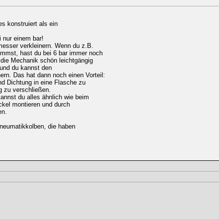
s konstruiert als ein
 nur einem bar!
messer verkleinern. Wenn du z.B.
mmst, hast du bei 6 bar immer noch
 die Mechanik schön leichtgängig
 und du kannst den
ern. Das hat dann noch einen Vorteil:
nd Dichtung in eine Flasche zu
g zu verschließen.
nnst du alles ähnlich wie beim
ckel montieren und durch
en.
Pneumatikkolben, die haben
: