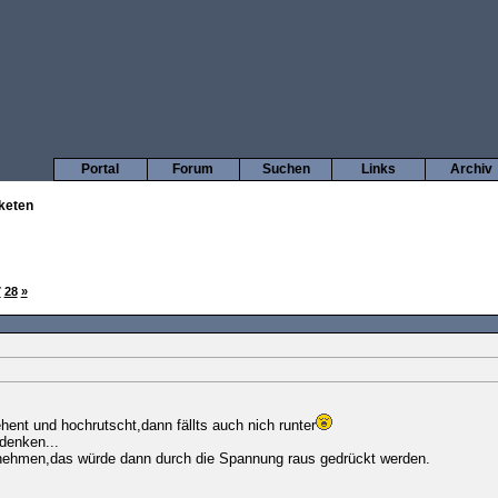
Portal
Forum
Suchen
Links
Archiv
keten
7
28
»
ent und hochrutscht,dann fällts auch nich runter
denken...
nehmen,das würde dann durch die Spannung raus gedrückt werden.