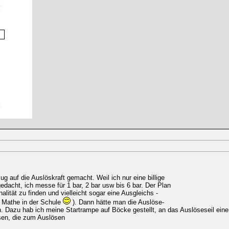
g auf die Auslöskraft gemacht. Weil ich nur eine billige
dacht, ich messe für 1 bar, 2 bar usw bis 6 bar. Der Plan
alität zu finden und vielleicht sogar eine Ausgleichs -
n Mathe in der Schule
). Dann hätte man die Auslöse-
n. Dazu hab ich meine Startrampe auf Böcke gestellt, an das Auslöseseil ein
sen, die zum Auslösen