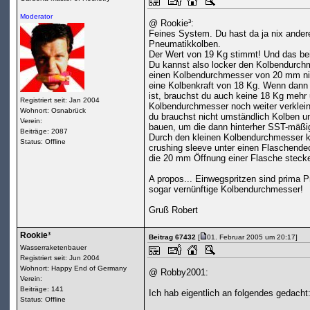
Moderator
@ Rookie³:
Feines System. Du hast da ja nix andere
Pneumatikkolben.
Der Wert von 19 Kg stimmt! Und das bei
Du kannst also locker den Kolbendurch
einen Kolbendurchmesser von 20 mm ni
eine Kolbenkraft von 18 Kg. Wenn dann
ist, brauchst du auch keine 18 Kg mehr
Registriert seit: Jan 2004
Kolbendurchmesser noch weiter verklein
Wohnort: Osnabrück
du brauchst nicht umständlich Kolben u
Verein:
bauen, um die dann hinterher SST-mäßi
Beiträge: 2087
Durch den kleinen Kolbendurchmesser ka
Status: Offline
crushing sleeve unter einen Flaschende
die 20 mm Öffnung einer Flasche steck
A propos... Einwegspritzen sind prima 
sogar vernünftige Kolbendurchmesser!
Gruß Robert
Rookie³
Beitrag 67432
[
01. Februar 2005 um 20:17]
Wasserraketenbauer
Registriert seit: Jun 2004
Wohnort: Happy End of Germany
@ Robby2001:
Verein:
Beiträge: 141
Ich hab eigentlich an folgendes gedacht
Status: Offline