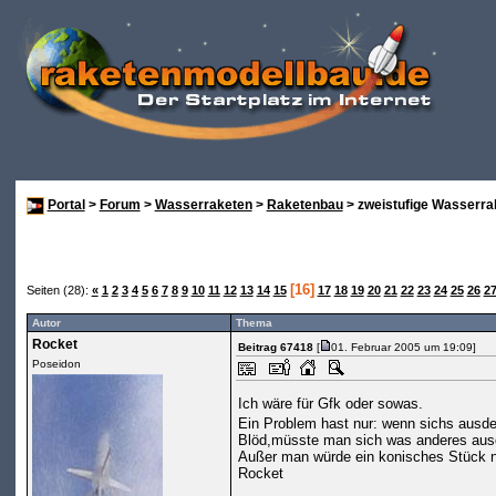
Portal
>
Forum
>
Wasserraketen
>
Raketenbau
> zweistufige Wasserra
[16]
Seiten (28):
«
1
2
3
4
5
6
7
8
9
10
11
12
13
14
15
17
18
19
20
21
22
23
24
25
26
2
Autor
Thema
Rocket
Beitrag 67418
[
01. Februar 2005 um 19:09]
Poseidon
Ich wäre für Gfk oder sowas.
Ein Problem hast nur: wenn sichs ausdeh
Blöd,müsste man sich was anderes aus
Außer man würde ein konisches Stück 
Rocket