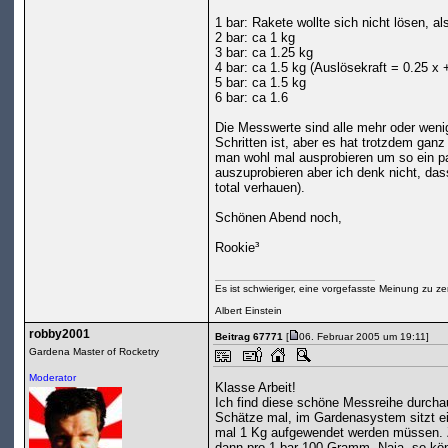
1 bar: Rakete wollte sich nicht lösen, al
2 bar: ca 1 kg
3 bar: ca 1.25 kg
4 bar: ca 1.5 kg (Auslösekraft = 0.25 x 
5 bar: ca 1.5 kg
6 bar: ca 1.6
Die Messwerte sind alle mehr oder weni
Schritten ist, aber es hat trotzdem ganz
man wohl mal ausprobieren um so ein p
auszuprobieren aber ich denk nicht, das
total verhauen).
Schönen Abend noch,
Rookie³
Es ist schwieriger, eine vorgefasste Meinung zu ze
Albert Einstein
robby2001
Beitrag 67771
[
06. Februar 2005 um 19:11]
Gardena Master of Rocketry
Moderator
Klasse Arbeit!
Ich find diese schöne Messreihe durcha
Schätze mal, im Gardenasystem sitzt ein
mal 1 Kg aufgewendet werden müssen.
dann pro 1 bar 100 Gramm. Naja, so kön