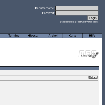
Benutzername:
Passwort:
[
Registrieren
] [
Passwort vergessen
]
Termine
Glossar
Artikel
Karte
Hilfe
[
Melden
]