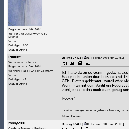
Registriert seit: Mär 2004
Wohnort: Ahausen/Weyhe bei
Bremen
Verein:
Beiträge: 1088
Status: Offline
Rookie³
Beitrag 67425
[
01. Februar 2005 um 19:51]
Wasserraketenbauer
Registriert seit: Jun 2004
Wohnort: Happy End of Germany
Ich hatte da an so Gummi gedacht, aus 
Verein:
Saugklocke unten dran heißen) sind. Di
Beiträge: 141
GFK- Platten geklemmt. Vorteil wäre vie
Status: Offline
Wenn man mit dem Ventil ein Federsyst
zieht, müsste das auch stark genug sei
Rookie³
Es ist schwieriger, eine vorgefasste Meinung zu ze
Albert Einstein
robby2001
Beitrag 67429
[
01. Februar 2005 um 20:01]
Gardena Master of Rocketry