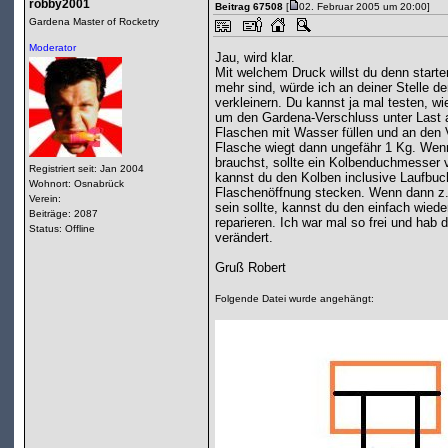
robby2001
Beitrag 67508
[
02. Februar 2005 um 20:00]
Gardena Master of Rocketry
Moderator
Jau, wird klar.
Mit welchem Druck willst du denn start
mehr sind, würde ich an deiner Stelle 
verkleinern. Du kannst ja mal testen, wie
um den Gardena-Verschluss unter Last a
Flaschen mit Wasser füllen und an den
Flasche wiegt dann ungefähr 1 Kg. Wenn
brauchst, sollte ein Kolbenduchmesser
Registriert seit: Jan 2004
kannst du den Kolben inclusive Laufbuc
Wohnort: Osnabrück
Flaschenöffnung stecken. Wenn dann z.
Verein:
sein sollte, kannst du den einfach wied
Beiträge: 2087
reparieren. Ich war mal so frei und hab
Status: Offline
verändert.
Gruß Robert
Folgende Datei wurde angehängt: