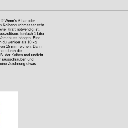
en? Wenn´s 6 bar oder
den Kolbendurchmesser echt
viel Kraft notwendig ist,
uszulösen. Einfach 1-Liter-
 Verschluss hängen. Eine
 du weniger als 10 kg
 von 15 mm reichen. Dann
hse durch die
B. der Kolben mal undicht
er rausschrauben und
 deine Zeichnung etwas