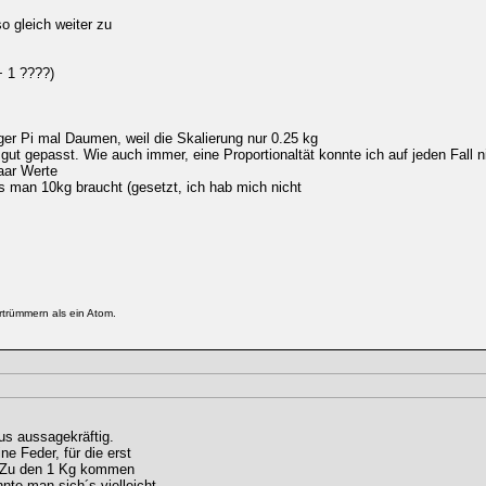
so gleich weiter zu
+ 1 ????)
ger Pi mal Daumen, weil die Skalierung nur 0.25 kg
 gut gepasst. Wie auch immer, eine Proportionaltät konnte ich auf jeden Fall 
aar Werte
s man 10kg braucht (gesetzt, ich hab mich nicht
rtrümmern als ein Atom.
us aussagekräftig.
e Feder, für die erst
 Zu den 1 Kg kommen
nte man sich´s vielleicht