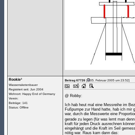
Rookie³
Beitrag 67726
[
05. Februar 2005 um 23:52]
Wasserraketenbauer
Registriert seit: Jun 2004
Wohnort: Happy End of Germany
@ Robby:
Verein:
Beiträge: 141
Ich hab heut mal eine Messreihe im Bezu
Status: Offline
Fußpumpe zur Hand hatte, hab ich mir ge
war, durch die Messwerte eine Proportion
gerade zu legen (für was lernt man den
kraft für jeden Druck ausrechnen könne
eingehängt und die Kraft im Seil gemes
nötig war. Raus kam dann das: