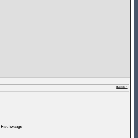
[
Melden
]
e Fischwaage