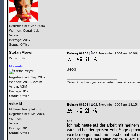
Registriert seit: Jan 2004
Wohnort: Osnabrück
Verein:
Beiträge: 2087
Status: Offline
Stefan Meyer
Beitrag 60100
[
02. November 2004 um 18:06]
Wasserratte
Moderator
Jepp
Registriert seit: Sep 2002
Wohnort: 28832 Achim
"Was Du auf morgen verschieben kannst, verschie
Verein: AGM
Beiträge: 819
Status: Offline
veloxid
Beitrag 60102
[
02. November 2004 um 18:15]
Muffenschrumpf-Azubi
Registriert seit: Mai 2004
Wohnort:
so
Verein:
ich hab heute auf der arbeit mit meinem 
Beiträge: 92
wir sind bei der großen Holz-Säge gelan
Status: Offline
werde morgen noch ne flasche mit neheme
dann ging das herstellen der teile, etc su