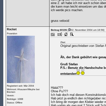
eine 2. art habe ich mir auch schon übe
die kann man leicht einsetzen um das 
ich werde pics machen.
gruss veloxid
Rocket
Beitrag 60106
[
02. November 2004 um 18:56]
Poseidon
Zitat:
Original geschrieben von Stefan
Äh, der Dank gebührt wie gesa
Gruß Stefan
P.S.: Benutz die Handschuhe b
entstanden
Registriert seit: Mär 2004
Häää???
Wohnort: Ahausen/Weyhe bei
Ohne Pu???
Bremen
Ich hab doch mal diesen Konstruktionskl
Verein:
Hab jetzt ja endlich den richtige(aber n
Beiträge: 1088
Ich bring dir morgen den Kleber wieder 
Status: Offline
Hab vorhin als gag mal 2 Stück voll Sc