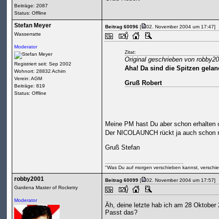
Beiträge: 2087
Status: Offline
Stefan Meyer
Beitrag 60096
[
02. November 2004 um 17:47]
Wasserratte
Moderator
Zitat:
Original geschrieben von robby2
Registriert seit: Sep 2002
Aha! Da sind die Spitzen gelan
Wohnort: 28832 Achim
Verein: AGM
Gruß Robert
Beiträge: 819
Status: Offline
Meine PM hast Du aber schon erhalten 
Der NICOLAUNCH rückt ja auch schon n
Gruß Stefan
"Was Du auf morgen verschieben kannst, verschie
robby2001
Beitrag 60099
[
02. November 2004 um 17:57]
Gardena Master of Rocketry
Moderator
Äh, deine letzte hab ich am 28 Oktober
Passt das?