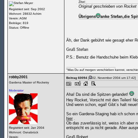
Zitat:
Original geschrieben von Rocket
Registriert seit: Sep 2002
Wohnort: 28832 Achim
Übrigens
anke Stefan,die Spi
Verein: AGM
Beiträge: 819
Status: Offline
Äh, der Dank gebührt wie gesagt eher 
Gruß Stefan
P.S.: Benutz die Handschuhe beim Klebe
"Was Du auf morgen verschieben kannst, verschie
robby2001
Beitrag 60094
[
02. November 2004 um 17:42]
Gardena Master of Rocketry
Moderator
Aha! Da sind die Spitzen gelandet!
Hey Rocket, Vorsicht mit den Teilen! Ni
Und wenn schon, egal! Gibt´s halt neue!
So ein Gardena-Staging hab ich schon 
hier
.
Ob das zuverlässig ist, weiss ich aber
entspricht es ja nicht gerade. Aber ausp
Registriert seit: Jan 2004
Wohnort: Osnabrück
Gruß Robert
Verein: