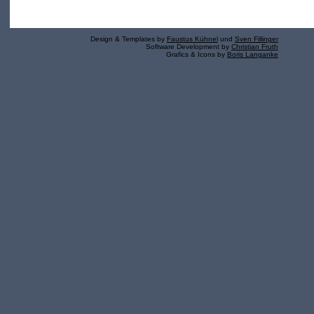
Design & Templates by
Faustus Kühnel
und
Sven Fillinger
Software Development by
Christian Fruth
Grafics & Icons by
Boris Langanke