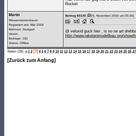
Rocket
Martin
Beitrag 60135
[
03. November 2004 um 00:34]
Wasserraketenbauer
Registriert seit: Mär 2004
Wohnort: Stuttgart
@ veloxid guck hier , is so ne art dreh
Verein:
http://www.raketenmodellbau.org/show
Beiträge: 182
Status: Offline
[3]
Seiten (28):
«
1
2
4
5
6
7
8
9
10
11
12
13
14
15
16
17
18
19
20
21
22
23
24
25
26
27
[
Zurück zum Anfang
]