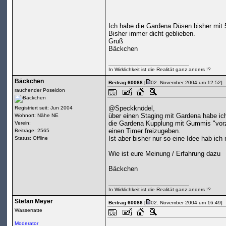
Ich habe die Gardena Düsen bisher mit 
Bisher immer dicht geblieben.
Gruß
Bäckchen
In Wirklichkeit ist die Realität ganz anders !?
Bäckchen
Beitrag 60068
[
02. November 2004 um 12:52]
rauchender Poseidon
@Speckknödel,
Registriert seit: Jun 2004
über einen Staging mit Gardena habe ic
Wohnort: Nähe NE
die Gardena Kupplung mit Gummis "vorz
Verein:
einen Timer freizugeben.
Beiträge: 2565
Ist aber bisher nur so eine Idee hab ich 
Status: Offline
Wie ist eure Meinung / Erfahrung dazu
Bäckchen
In Wirklichkeit ist die Realität ganz anders !?
Stefan Meyer
Beitrag 60086
[
02. November 2004 um 16:49]
Wasserratte
Moderator