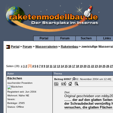
Portal
Forum
Suchen
Links
Portal
>
Forum
>
Wasserraketen
>
Raketenbau
> zweistufige Wasserra
[3]
Seiten (28):
«
1
2
4
5
6
7
8
9
10
11
12
13
14
15
16
17
18
19
20
21
22
23
24
25
26
27
Autor
Thema
Bäckchen
Beitrag 60067
[
02. November 2004 um 12:48]
rauchender Poseidon
Registriert seit: Jun 2004
Zitat:
Wohnort: Nähe NE
Original geschrieben von robby2
Verein:
....... der auf den glatten Seiten
Beiträge: 2565
der Schraubdeckel vernünftig
Status: Offline
versuchen, die glatten Flächen