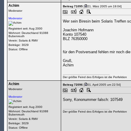
Achim
Beitrag 71095
[
21. März 2005 um 19:04]
Moderator
Moderator
Wer sein Biresin beim Solaris Treffen sc
Registriert seit: Aug 2000
Joachim Hofmann
Wohnort: Deutschland 91088
Konto 107540
Bubenreuth
BLZ 76350000
Verein: Solaris & RMV
Beiträge: 3029
Status: Offline
für den Postversand fehlen mir noch di
Gruß,
Achim
Der größte Feind des Erfolges ist die Perfektion
Achim
Beitrag 72096
[
01. April 2005 um 22:54]
Moderator
Moderator
Sorry, Kononummer falsch: 107549
Registriert seit: Aug 2000
Wohnort: Deutschland 91088
Der größte Feind des Erfolges ist die Perfektion
Bubenreuth
Verein: Solaris & RMV
Beiträge: 3029
Status: Offline