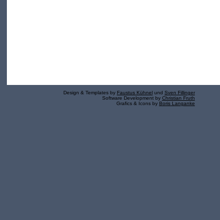
Design & Templates by
Faustus Kühnel
und
Sven Fillinger
Software Development by
Christian Fruth
Grafics & Icons by
Boris Langanke