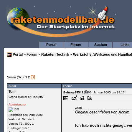
Portal
Forum
Suchen
Links
Portal
>
Forum
>
Raketen Technik
>
Werkstoffe, Werkzeug und Handha
[3]
Seiten (3):
«
1
2
Autor
Thema
Tom
Beitrag 65541
[
06. Januar 2005 um 18:16]
Grand Master of Rocketry
Administrator
Zitat:
Original geschrieben von Achim
Registriert seit: Aug 2000
Wohnort: Neustadt
Verein: T2 , SOL-1
Ich hab noch nichts gesagt, wei
Beiträge: 5257