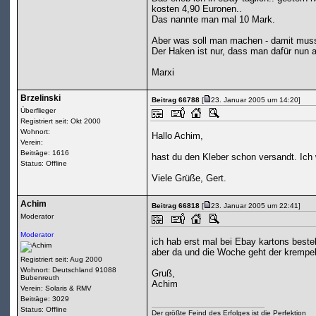
kosten 4,90 Euronen..
Das nannte man mal 10 Mark.
Aber was soll man machen - damit mus
Der Haken ist nur, dass man dafür nun a
Marxi
Brzelinski
Beitrag 66788
[
23. Januar 2005 um 14:20]
Überflieger
Registriert seit: Okt 2000
Wohnort:
Hallo Achim,
Verein:
Beiträge: 1616
hast du den Kleber schon versandt. Ich 
Status: Offline
Viele Grüße, Gert.
Achim
Beitrag 66818
[
23. Januar 2005 um 22:41]
Moderator
Moderator
ich hab erst mal bei Ebay kartons bestel
aber da und die Woche geht der krempel 
Registriert seit: Aug 2000
Wohnort: Deutschland 91088
Gruß,
Bubenreuth
Achim
Verein: Solaris & RMV
Beiträge: 3029
Status: Offline
Der größte Feind des Erfolges ist die Perfektion