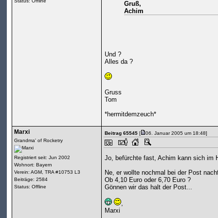
Status: Offline
Gruß,
Achim
Und ?
Alles da ?
Gruss
Tom
*hermitdemzeuch*
Marxi
Beitrag 65545
[
06. Januar 2005 um 18:48]
Grandma' of Rocketry
Jo, befürchte fast, Achim kann sich im H
Registriert seit: Jun 2002
Wohnort: Bayern
Ne, er wollte nochmal bei der Post nachf
Verein: AGM, TRA #10753 L3
Ob 4,10 Euro oder 6,70 Euro ?
Beiträge: 2584
Gönnen wir das halt der Post...
Status: Offline
,
Marxi