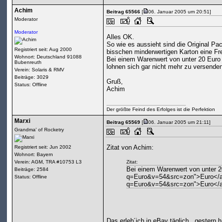
Achim
Beitrag 65566
[
06. Januar 2005 um 20:51]
Moderator
Moderator
Alles OK.
So wie es aussieht sind die Original Pa
Registriert seit: Aug 2000
bisschen minderwertigen Karton eine Fre
Wohnort: Deutschland 91088
Bei einem Warenwert von unter 20 Euro 
Bubenreuth
lohnen sich gar nicht mehr zu versenden
Verein: Solaris & RMV
Beiträge: 3029
Gruß,
Status: Offline
Achim
Der größte Feind des Erfolges ist die Perfektion
Marxi
Beitrag 65569
[
06. Januar 2005 um 21:11]
Grandma' of Rocketry
Zitat von Achim:
Registriert seit: Jun 2002
Wohnort: Bayern
Verein: AGM, TRA #10753 L3
Zitat:
Bei einem Warenwert von unter 2
Beiträge: 2584
q=Euro&v=54&src=zon">Euro</a>
Status: Offline
q=Euro&v=54&src=zon">Euro</a> 
Das erleb´ich in eBay täglich.. gestern