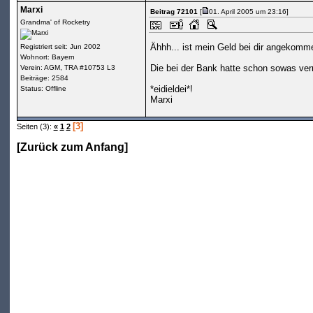
Marxi
Beitrag 72101
[
01. April 2005 um 23:16]
Grandma' of Rocketry
Ähhh... ist mein Geld bei dir angekom
Registriert seit: Jun 2002
Wohnort: Bayern
Die bei der Bank hatte schon sowas ver
Verein: AGM, TRA #10753 L3
Beiträge: 2584
*eidieldei*!
Status: Offline
Marxi
[3]
Seiten (3):
«
1
2
[
Zurück zum Anfang
]