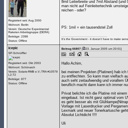
8mil Leiterbreite und 7mil Abstand (und
man nicht auf Feinleitertechnik umsteig
reichen - oder?
Registriert seit: Aug 2000
Wohnort: Berlin
PS: 1mil = ein tausendstel Zoll
Verein: Deutsche Experimental
Raketen Arbeitsgruppe (DERA)
Beiträge: 2398
It's the Government - it doesn't have to make sense
Status: Offline
icepic
Beitrag 66807
[
23. Januar 2005 um 20:01]
SP-Schnüffler
Hallo Achim,
Registriert seit: Okt 2003
Wohnort: Schönaich
bei meinen Projekten (Platinen) hab ich f
Verein: Solaris-RMB e.V.;TRA #10579
L2;T2
zu entflechten. So kann man vielfach auc
Beiträge: 877
auch seht zeitaufwendig und vorallem
Status: Offline
beruflich macht dann kann ich immer nur
Privat belichte ich die Platine mit ein
eingebaut. Ist nicht ganz optimal vom 
es geht besser als mit Glühlampe(Nitrap
Vorlage mit Laserdrucker und Pergament
Lexmark und neuer Tonerkartusche geht 
Absolut Lichtdicht !!!!
Uli