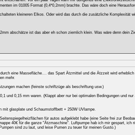
ementen im 01005 Format (0,4*0,2mm) brachte. Das wäre doch eine Herausfo
chalteten kleineren Elkos. Oder wird das durch die zusätzliche Komplexität w
2mm abschätze ist das aber eh schon ziemlich klein. Was wäre denn dein Zi
 durch eine Massefläche.... das Spart Ätzmittel und die Ätzzeit wird erheblich
gen mehr.
zungen machen (feinste schriftzüge als beschriftung usw.)
0,1 und 0,15 mm waren. (Klappt aber nur bei optimalen Bedingungen und nur
n mit glasplate und Schaumstoffbett + 250W UVlampe.
3 Seitenspiegelheizflächen für autos aufgeklebt habe (eine Seite frei zur Beoba
nappe 40€ für die ganze "Ätzmaschine". Luftpumpe hab ich mir gespart, ich r
 Pumpen sind zu laut, und leise Pumen zu teuer für meinen Gusto.)