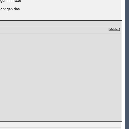
umgummimatte
ächtigen das
[
Melden
]