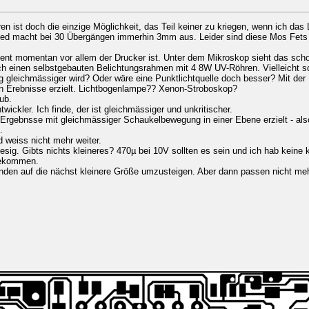
en ist doch die einzige Möglichkeit, das Teil keiner zu kriegen, wenn ich das 
ed macht bei 30 Übergängen immerhin 3mm aus. Leider sind diese Mos Fets 
ent momentan vor allem der Drucker ist. Unter dem Mikroskop sieht das sch
h einen selbstgebauten Belichtungsrahmen mit 4 8W UV-Röhren. Vielleicht so
g gleichmässiger wird? Oder wäre eine Punktlichtquelle doch besser? Mit der U
n Erebnisse erzielt. Lichtbogenlampe?? Xenon-Stroboskop?
ub.
wickler. Ich finde, der ist gleichmässiger und unkritischer.
Ergebnsse mit gleichmässiger Schaukelbewegung in einer Ebene erzielt - als
.
d weiss nicht mehr weiter.
sig. Gibts nichts kleineres? 470µ bei 10V sollten es sein und ich hab keine k
ekommen.
nden auf die nächst kleinere Größe umzusteigen. Aber dann passen nicht meh