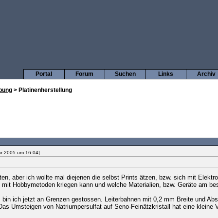
Portal
Forum
Suchen
Links
Archiv
bung
> Platinenherstellung
ar 2005 um 16:04]
, aber ich wollte mal diejenen die selbst Prints ätzen, bzw. sich mit Elektr
en mit Hobbymetoden kriegen kann und welche Materialien, bzw. Geräte am be
 bin ich jetzt an Grenzen gestossen. Leiterbahnen mit 0,2 mm Breite und Abs
s Umsteigen von Natriumpersulfat auf Seno-Feinätzkristall hat eine kleine