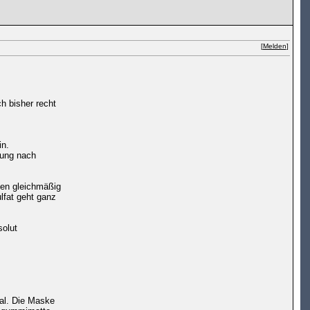
[
Melden
]
h bisher recht
in.
rung nach
ßen gleichmäßig
ulfat geht ganz
solut
ial. Die Maske