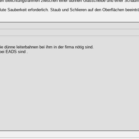
ellen Belichtungsrahmen zwischen einer dünnen Glasscheibe und einer Scha
lute Sauberkeit erforderlich. Staub und Schlieren auf den Oberflächen beeintr
 dünne leiterbahnen bei ihm in der firma nötig sind.
 bei EADS sind .