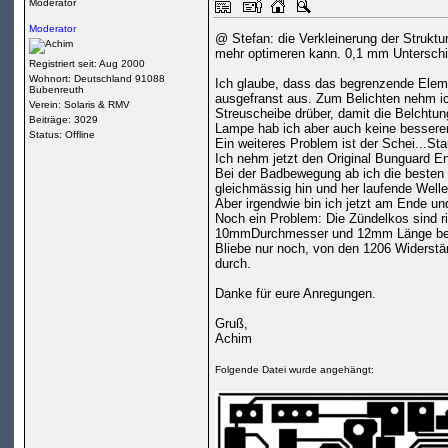
Moderator
Moderator
@ Stefan: die Verkleinerung der Struktur
mehr optimeren kann. 0,1 mm Unterschi
Registriert seit: Aug 2000
Wohnort: Deutschland 91088
Ich glaube, dass das begrenzende Elem
Bubenreuth
ausgefranst aus. Zum Belichten nehm ic
Verein: Solaris & RMV
Streuscheibe drüber, damit die Belchtun
Beiträge: 3029
Lampe hab ich aber auch keine bessere
Status: Offline
Ein weiteres Problem ist der Schei...Sta
Ich nehm jetzt den Original Bunguard Ent
Bei der Badbewegung ab ich die besten 
gleichmässig hin und her laufende Welle
Aber irgendwie bin ich jetzt am Ende un
Noch ein Problem: Die Zündelkos sind rie
10mmDurchmesser und 12mm Länge b
Bliebe nur noch, von den 1206 Widerstä
durch.
Danke für eure Anregungen.
Gruß,
Achim
Folgende Datei wurde angehängt: