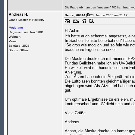
Die Frage ob man den "neusten" PC hat, beantwor
Andreas H.
Beitrag 66814
[
23. Januar 2005 um 21:17]
Grand Master of Rocketry
Moderator
Hi Achim,
Registriert seit: Nov 2001
ich hatte auch schonmal angesetzt, ein
Wohnort:
In Sachen "feinste Leiterbahnen" habe 
Verein:
"So grob wie möglich und so fein wie n
Beiträge: 2528
brauchbare Ergebnisse erzielt.
Status: Offline
Die Masken drucke ich mit meinem EPSO
Für das Belichten habe ich ein UV-Belich
Entwickelt wird mit handelsüblichem Ent
Anleitung.
Zum Ätzen habe ich ein Ätzgerät mit e
Die Luftblasen könnten gleichmäßiger a
abgetragen wird. Als Ätzmittel habe ich 
gut.
Um optimale Ergebnisse zu erzielen, m
konturenscharf und UV-dicht sein und da
Viele Grüße
Andreas
Achso, die Maske drucke ich immer gesp