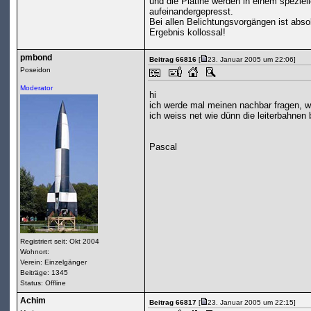
und die Platine werden in einem spezi
aufeinandergepresst.
Bei allen Belichtungsvorgängen ist abso
Ergebnis kollossal!
pmbond
Beitrag 66816
[
23. Januar 2005 um 22:06]
Poseidon
Moderator
hi
ich werde mal meinen nachbar fragen, wie
ich weiss net wie dünn die leiterbahnen
Pascal
Registriert seit: Okt 2004
Wohnort:
Verein: Einzelgänger
Beiträge: 1345
Status: Offline
Achim
Beitrag 66817
[
23. Januar 2005 um 22:15]