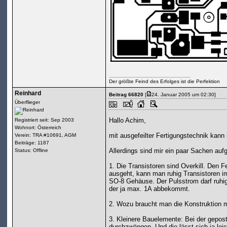
Der größte Feind des Erfolges ist die Perfektion
Reinhard
Beitrag 66820
[
24. Januar 2005 um 02:30]
Überflieger
Hallo Achim,
Registriert seit: Sep 2003
Wohnort: Österreich
mit ausgefeilter Fertigungstechnik kann i
Verein: TRA #10691, AGM
Beiträge: 1187
Allerdings sind mir ein paar Sachen au
Status: Offline
1. Die Transistoren sind Overkill. De
ausgeht, kann man ruhig Transistoren
SO-8 Gehäuse. Der Pulsstrom darf ruhig 
der ja max. 1A abbekommt.
2. Wozu braucht man die Konstruktion m
3. Kleinere Bauelemente: Bei der gepost
durchzwängen. Und die lässt sich ja leic