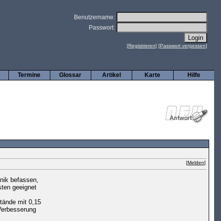
Benutzername:
Passwort:
[
Registrieren
] [
Passwort vergessen
]
Termine
Glossar
Artikel
Karte
Hilfe
[
Melden
]
onik befassen,
sten geeignet
tände mit 0,15
 Verbesserung