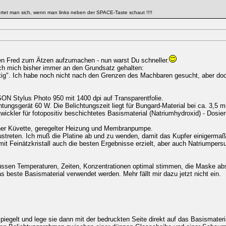
tet man sich, wenn man links neben der SPACE-Taste schaut !!!!
en Fred zum Ätzen aufzumachen - nun warst Du schneller.
ich mich bisher immer an den Grundsatz gehalten:
ötig". Ich habe noch nicht nach den Grenzen des Machbaren gesucht, aber doc
N Stylus Photo 950 mit 1400 dpi auf Transparentfolie.
tungsgerät 60 W. Die Belichtungszeit liegt für Bungard-Material bei ca. 3,5 m
wickler für fotopositiv beschichtetes Basismaterial (Natriumhydroxid) - Dosie
iner Küvette, geregelter Heizung und Membranpumpe.
ustreten. Ich muß die Platine ab und zu wenden, damit das Kupfer einigerma
mit Feinätzkristall auch die besten Ergebnisse erzielt, aber auch Natriumpers
üssen Temperaturen, Zeiten, Konzentrationen optimal stimmen, die Maske ab
s beste Basismaterial verwendet werden. Mehr fällt mir dazu jetzt nicht ein.
iegelt und lege sie dann mit der bedruckten Seite direkt auf das Basismater