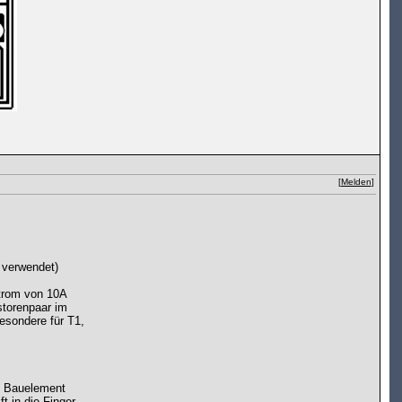
[
Melden
]
 verwendet)
strom von 10A
torenpaar im
besondere für T1,
em Bauelement
t in die Finger,