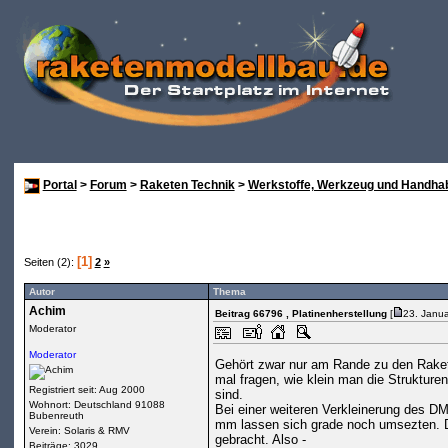
Portal
>
Forum
>
Raketen Technik
>
Werkstoffe, Werkzeug und Handha
[1]
Seiten (2):
2
»
Autor
Thema
Achim
Beitrag 66796
, Platinenherstellung
[
23. Janu
Moderator
Moderator
Gehört zwar nur am Rande zu den Raketen
mal fragen, wie klein man die Struktur
Registriert seit: Aug 2000
sind.
Wohnort: Deutschland 91088
Bei einer weiteren Verkleinerung des DM
Bubenreuth
mm lassen sich grade noch umsezten. Da
Verein: Solaris & RMV
gebracht. Also -
Beiträge: 3029