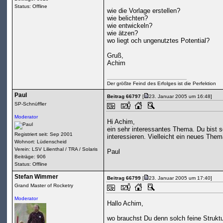
Status: Offline
wie die Vorlage erstellen?
wie belichten?
wie entwickeln?
wie ätzen?
wo liegt och ungenutztes Potential?
Gruß,
Achim
Der größte Feind des Erfolges ist die Perfektion
Paul
Beitrag 66797
[
23. Januar 2005 um 16:48]
SP-Schnüffler
Moderator
Hi Achim,
ein sehr interessantes Thema. Du bist s
Registriert seit: Sep 2001
interessieren. Vielleicht ein neues Them
Wohnort: Lüdenscheid
Verein: LSV Lilienthal / TRA / Solaris
Paul
Beiträge: 906
Status: Offline
Stefan Wimmer
Beitrag 66799
[
23. Januar 2005 um 17:40]
Grand Master of Rocketry
Moderator
Hallo Achim,
wo brauchst Du denn solch feine Strukt