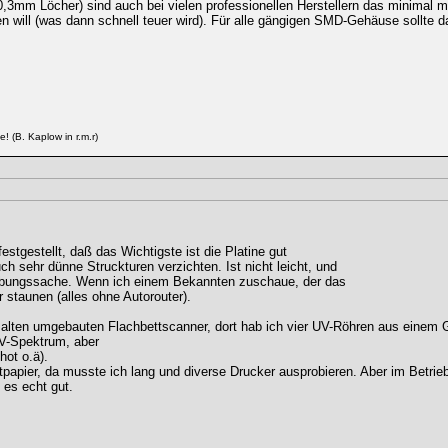
 0,3mm Löcher) sind auch bei vielen professionellen Herstellern das minimal
en will (was dann schnell teuer wird). Für alle gängigen SMD-Gehäuse sollte 
! (B. Kaplow in r.m.r)
estgestellt, daß das Wichtigste ist die Platine gut
h sehr dünne Struckturen verzichten. Ist nicht leicht, und
 Übungssache. Wenn ich einem Bekannten zuschaue, der das
 staunen (alles ohne Autorouter).
em alten umgebauten Flachbettscanner, dort hab ich vier UV-Röhren aus einem
UV-Spektrum, aber
hot o.ä).
papier, da musste ich lang und diverse Drucker ausprobieren. Aber im Betrie
es echt gut.