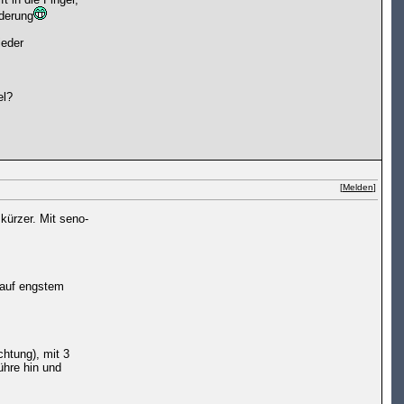
rderung
ieder
el?
[
Melden
]
 kürzer. Mit seno-
 auf engstem
chtung), mit 3
ühre hin und