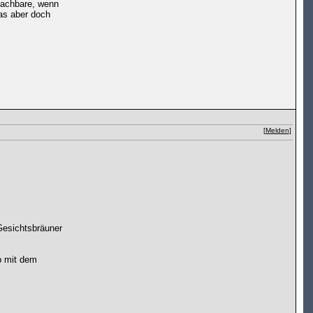
 machbare, wenn
das aber doch
[
Melden
]
 Gesichtsbräuner
b mit dem