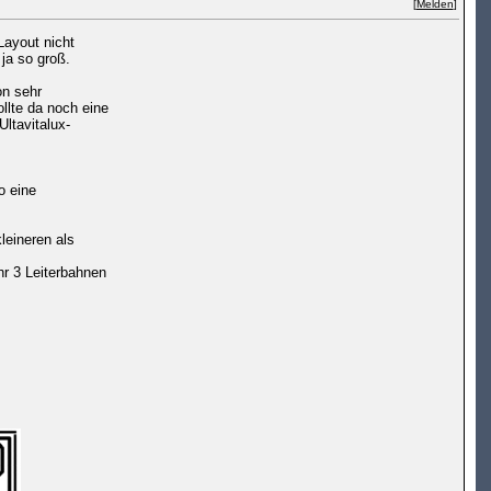
[
Melden
]
Layout nicht
ja so groß.
on sehr
llte da noch eine
ltavitalux-
o eine
leineren als
r 3 Leiterbahnen