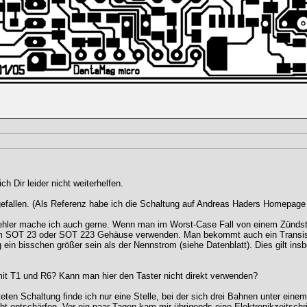
ch Dir leider nicht weiterhelfen.
fgefallen. (Als Referenz habe ich die Schaltung auf Andreas Haders Homepage
n Fehler mache ich auch gerne. Wenn man im Worst-Case Fall von einem Zünd
 im SOT 23 oder SOT 223 Gehäuse verwenden. Man bekommt auch ein Transis
ein bisschen größer sein als der Nennstrom (siehe Datenblatt). Dies gilt ins
it T1 und R6? Kann man hier den Taster nicht direkt verwenden?
eten Schaltung finde ich nur eine Stelle, bei der sich drei Bahnen unter ein
ht entschärfen. Vor ein paar Tagen kam mir übrigends eine Elektronikzeitschrif