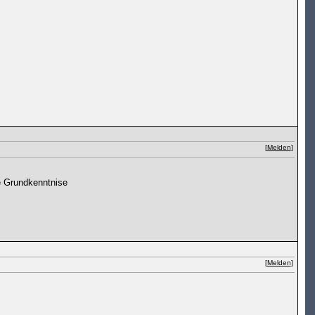
[
Melden
]
ie Grundkenntnise
[
Melden
]