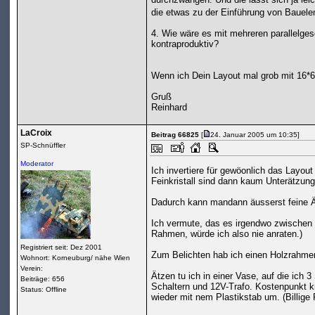
die etwas zu der Einführung von Bauel
4. Wie wäre es mit mehreren parallelges
kontraproduktiv?
Wenn ich Dein Layout mal grob mit 16*6
Gruß
Reinhard
LaCroix
Beitrag 66825
[
24. Januar 2005 um 10:35]
SP-Schnüffler
Moderator
Ich invertiere für gewöonlich das Layout
Feinkristall sind dann kaum Unterätzun
Dadurch kann mandann äusserst feine Ät
Ich vermute, das es irgendwo zwischen 
Rahmen, würde ich also nie anraten.)
Registriert seit: Dez 2001
Zum Belichten hab ich einen Holzrahme
Wohnort: Korneuburg/ nähe Wien
Verein:
Ätzen tu ich in einer Vase, auf die ich 
Beiträge: 656
Schaltern und 12V-Trafo. Kostenpunkt k
Status: Offline
wieder mit nem Plastikstab um. (Billige