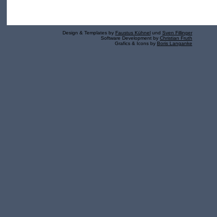
Design & Templates by
Faustus Kühnel
und
Sven Fillinger
Software Development by
Christian Fruth
Grafics & Icons by
Boris Langanke