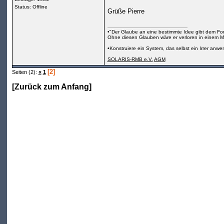
Status: Offline
Grüße Pierre
•"Der Glaube an eine bestimmte Idee gibt dem Fors
Ohne diesen Glauben wäre er verloren in einem M
•Konstruiere ein System, das selbst ein Irrer anw
SOLARIS-RMB e.V.
AGM
[2]
Seiten (2):
«
1
[
Zurück zum Anfang
]