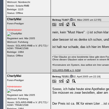
Wohnort: Nümbrecht
Verein: Solaris-RMB
Beiträge: 1115
Status: Offline
CharlyMai
Beitrag 71447
[
24. März 2005 um 12:55]
Foren-Prediger
Administrator
nein, kein "Must Have" :-) ist schon klar :
Registriert seit: Mär 2005
aber besser ist es denke ich schon, und 
Wohnort: Fuhrberg
Verein: SOLARIS-RMB e.V. (P2;T2) /
ist halt nur schade, das ich hier im Mo
AGM / TRA#21598
Beiträge: 1984
Status: Offline
•"Der Glaube an eine bestimmte Idee gibt dem Fors
Ohne diesen Glauben wäre er verloren in einem M
•Konstruiere ein System, das selbst ein Irrer anw
SOLARIS-RMB e.V.
AGM
CharlyMai
Beitrag 72151
[
02. April 2005 um 22:19]
Foren-Prediger
Administrator
Soooo, ich habe heute eine Apotheke gef
Sie müssen es zwar bestellen, aber am 
Registriert seit: Mär 2005
Wohnort: Fuhrberg
Verein: SOLARIS-RMB e.V. (P2;T2) /
Der Preis ist ca. 8€ für einen Liter ...is
AGM / TRA#21598
Beiträge: 1984