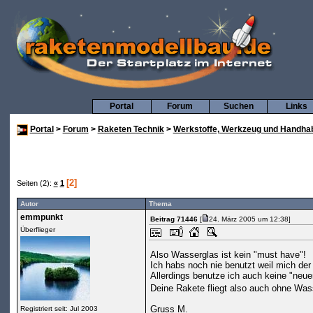
Portal
Forum
Suchen
Links
Portal
>
Forum
>
Raketen Technik
>
Werkstoffe, Werkzeug und Handha
[2]
Seiten (2):
«
1
Autor
Thema
emmpunkt
Beitrag 71446
[
24. März 2005 um 12:38]
Überflieger
Also Wasserglas ist kein "must have"!
Ich habs noch nie benutzt weil mich der
Allerdings benutze ich auch keine "neu
Deine Rakete fliegt also auch ohne Was
Gruss M.
Registriert seit: Jul 2003