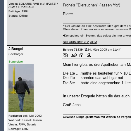
Verein: SOLARIS-RMB e.V. (P2;T2) /
Frohe's "Eiersuchen" (lassen *fg*)
AGM / TRA#21598
Beiträge: 1984
Pierre
Status: Offline
•"Der Glaube an eine bestimmte Idee gibt dem Fors
Ohne diesen Glauben wäre er verloren in einem M
•Konstruiere ein System, das selbst ein Irrer anw
SOLARIS-RMB e.V.
AGM
J.Boegel
Beitrag 71439
[
24. März 2005 um 11:44]
Seelsorger
Supervisor
Moin hier gibts es drei Apotheken am M
Die 1te ....mußte es bestellen für > 10 E
Die 2te ....kannten das wohl gar net
Die 3te ....hatte eine angebrochne 1 Lit
In unserer Drogerie hätten die das auch
Gruß Jens
Registriert seit: Mai 2003
Gewisse Dinge greift man mit Worten so vergebl
Wohnort: Kassel Hessen
Verein: RMV; Solaris
Beiträge: 1282