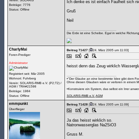
Verein: SOLARIS
Ich denke es ist einfach Faulheit sich 
Beiträge: 7776
Status: Offline
Gruß
Neil
Die Erde ist eine Scheibe. Egal in welche Richtun
CharlyMai
Beitrag 71427
[
24. März 2005 um 11:03]
Foren-Prediger
Administrator
heisst denn das Zeug wirklich Wassergl
Registriert seit: Mär 2005
Wohnort: Fuhrberg
•"Der Glaube an eine bestimmte Idee gibt dem Fors
Ohne diesen Glauben wäre er verloren in einem M
Verein: SOLARIS-RMB e.V. (P2;T2) /
AGM / TRA#21598
•Konstruiere ein System, das selbst ein Irrer anw
Beiträge: 1984
Status: Offline
SOLARIS-RMB e.V.
AGM
emmpunkt
Beitrag 71428
[
24. März 2005 um 11:09]
Überflieger
Ja das heisst wirklich so.
Natronwasserglas Na2SiO3
Gruss M.