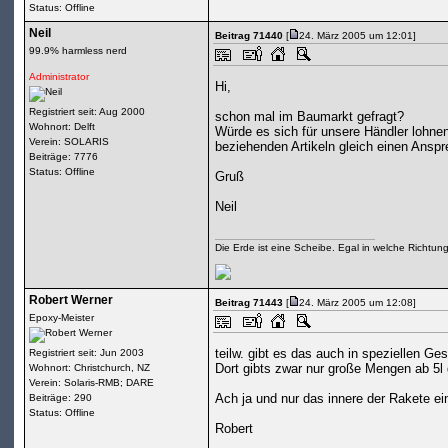
Status: Offline
Neil
Beitrag 71440
[
24. März 2005 um 12:01]
99.9% harmless nerd
Administrator
Hi,
Registriert seit: Aug 2000
schon mal im Baumarkt gefragt?
Wohnort: Delft
Würde es sich für unsere Händler lohn
Verein: SOLARIS
beziehenden Artikeln gleich einen Anspr
Beiträge: 7776
Status: Offline
Gruß
Neil
Die Erde ist eine Scheibe. Egal in welche Richtun
Robert Werner
Beitrag 71443
[
24. März 2005 um 12:08]
Epoxy-Meister
teilw. gibt es das auch in speziellen G
Registriert seit: Jun 2003
Dort gibts zwar nur große Mengen ab 5l g
Wohnort: Christchurch, NZ
Verein: Solaris-RMB; DARE
Ach ja und nur das innere der Rakete e
Beiträge: 290
Status: Offline
Robert