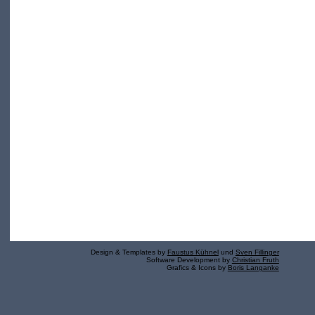
Design & Templates by
Faustus Kühnel
und
Sven Fillinger
Software Development by
Christian Fruth
Grafics & Icons by
Boris Langanke