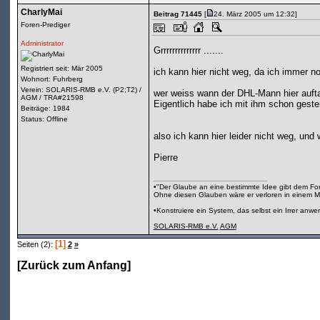
CharlyMai
Beitrag 71445
[
24. März 2005 um 12:32]
Foren-Prediger
Administrator
Grrrrrrrrrrrrrr .......
Registriert seit: Mär 2005
ich kann hier nicht weg, da ich immer no
Wohnort: Fuhrberg
Verein: SOLARIS-RMB e.V. (P2;T2) /
wer weiss wann der DHL-Mann hier auft
AGM / TRA#21598
Eigentlich habe ich mit ihm schon gest
Beiträge: 1984
Status: Offline
also ich kann hier leider nicht weg, und
Pierre
•"Der Glaube an eine bestimmte Idee gibt dem Fors
Ohne diesen Glauben wäre er verloren in einem M
•Konstruiere ein System, das selbst ein Irrer anw
SOLARIS-RMB e.V.
AGM
[1]
Seiten (2):
2
»
[
Zurück zum Anfang
]