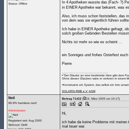
In 4 Apotheken wusste das (Fach- ?) Pe
Status: Offline
in EINER Apotheke war bekannt, was es 
Also, ich muss schon feststellen, das 
von dem was sie eigentlich führen sollten
Ich habe in EINER Apotheke gefragt, ob 
solch großen Gebinden Bestellen müssten,
Nichts ist mehr so wie es scheint ...
ein Sonniges und frohes Osterfest euch a
Pierre
•"Der Glaube an eine bestimmte Idee gibt dem Fors
Ohne diesen Glauben wäre er verloren in einem M
•Konstruiere ein System, das selbst ein Irrer anw
SOLARIS-RMB e.V.
AGM
Neil
Beitrag 71422
[
24. März 2005 um 10:17]
99.9% harmless nerd
Administrator
Hi,
Registriert seit: Aug 2000
ich habe da keine Probleme mit meiner 
Wohnort: Delft
mal teuer war.