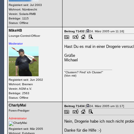
Registriert seit: Jul 2003
Wohnort: Nümbrecht
Verein: Solaris-RMB
Beiträge: 1115
Status: Offline
MikeHB
Beitrag 71432
[
24. März 2005 um 11:16]
Lounge-Control-Officer
Moderator
Hast Du es mal in einer Drogerie versuc
Grüße
Michael
"Clustern? Find' ich Clusse!"
(Von mir)
Registriert seit: Jun 2002
Wohnort: Bremen
Verein: AGM e.V.
Beiträge: 2563
Status: Offline
CharlyMai
Beitrag 71434
[
24. März 2005 um 11:17]
Foren-Prediger
Administrator
Nein, Drogerie habe ich noch nicht probi
Registriert seit: Mär 2005
Danke für die Hilfe :-)
Wohnort: Fuhrberg