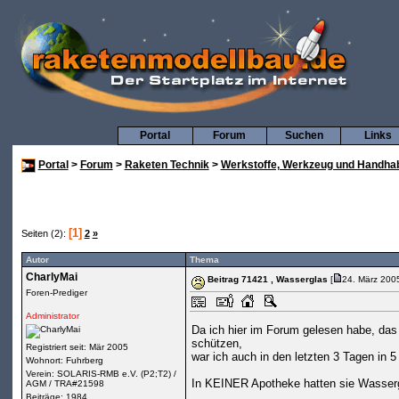
Portal
Forum
Suchen
Links
Portal
>
Forum
>
Raketen Technik
>
Werkstoffe, Werkzeug und Handha
[1]
Seiten (2):
2
»
Autor
Thema
CharlyMai
Beitrag 71421
, Wasserglas
[
24. März 200
Foren-Prediger
Administrator
Da ich hier im Forum gelesen habe, das
schützen,
Registriert seit: Mär 2005
war ich auch in den letzten 3 Tagen in 5
Wohnort: Fuhrberg
Verein: SOLARIS-RMB e.V. (P2;T2) /
In KEINER Apotheke hatten sie Wasser
AGM / TRA#21598
Beiträge: 1984