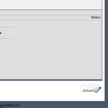
[
Melden
]
s
tenmodellbau.org
.60