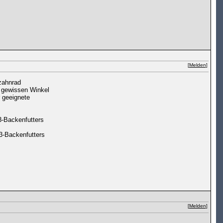
[
Melden
]
nzahnrad
m gewissen Winkel
r geeignete
3-Backenfutters
 3-Backenfutters
[
Melden
]