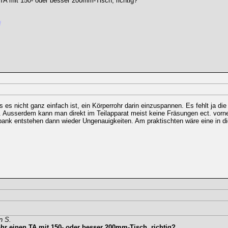
TA mit 150- oder besser 200mm-Tisch, richtig?
s es nicht ganz einfach ist, ein Körperrohr darin einzuspannen. Es fehlt ja die
e. Ausserdem kann man direkt im Teilapparat meist keine Fräsungen ect. vor
ank entstehen dann wieder Ungenauigkeiten. Am praktischten wäre eine in d
n S.
hr einen TA mit 150- oder besser 200mm-Tisch, richtig?