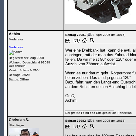
Achim
Beitrag 72681
[
08. April 2005 um 16:15]
Moderator
Moderator
Wer eine Drehbank hat, kann die evtl. 
anbringen, mit der man das Zahnrad blo
Registriert seit: Aug 2000
teilen. Da wir meist 90° oder 120° oder
Wohnort: Deutschland 91088
Anzahl von Zähnen aufweist.
Bubenreuth
Verein: Solaris & RMV
Wenn es nur darum geht, Körperrohre f
Beiträge: 3029
heran ziehen. Das sind ja genau 120°
Status: Offline
Dazu fährt man den Längs-und Querschlit
an dem Schlitten seinen Anschlag findet
Gruß,
Achim
Der größte Feind des Erfolges ist die Perfektion
Christian S.
Beitrag 72682
[
08. April 2005 um 16:15]
Überflieger