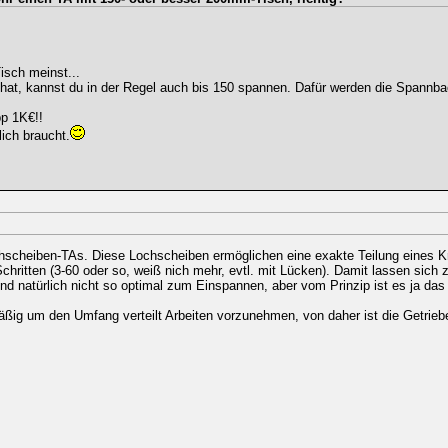
isch meinst...
hat, kannst du in der Regel auch bis 150 spannen. Dafür werden die Spannb
pp 1K€!!
lich braucht.
hscheiben-TAs. Diese Lochscheiben ermöglichen eine exakte Teilung eines K
chritten (3-60 oder so, weiß nich mehr, evtl. mit Lücken). Damit lassen sich 
nd natürlich nicht so optimal zum Einspannen, aber vom Prinzip ist es ja das 
hmäßig um den Umfang verteilt Arbeiten vorzunehmen, von daher ist die Getrieb