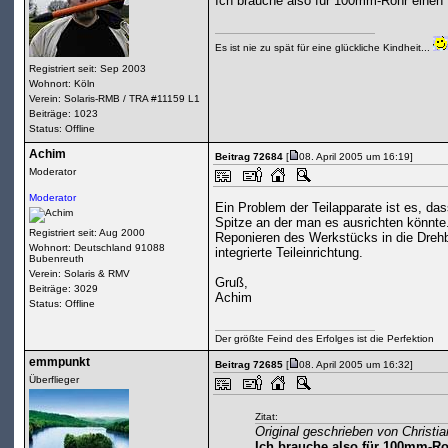
Ich brauche also für 100mm-Rohr einen 
Es ist nie zu spät für eine glückliche Kindheit...
Registriert seit: Sep 2003
Wohnort: Köln
Verein: Solaris-RMB / TRA #11159 L1
Beiträge: 1023
Status: Offline
Achim
Beitrag 72684
[
08. April 2005 um 16:19]
Moderator
Moderator
Ein Problem der Teilapparate ist es, das
Spitze an der man es ausrichten könnt
Registriert seit: Aug 2000
Reponieren des Werkstücks in die Drehb
Wohnort: Deutschland 91088
integrierte Teileinrichtung.
Bubenreuth
Verein: Solaris & RMV
Gruß,
Beiträge: 3029
Achim
Status: Offline
Der größte Feind des Erfolges ist die Perfektion
emmpunkt
Beitrag 72685
[
08. April 2005 um 16:32]
Überflieger
Zitat:
Original geschrieben von Christia
Ich brauche also für 100mm-Ro