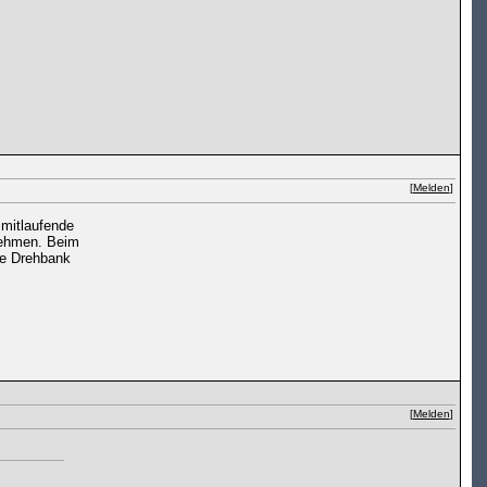
[
Melden
]
 mitlaufende
nehmen. Beim
ie Drehbank
[
Melden
]