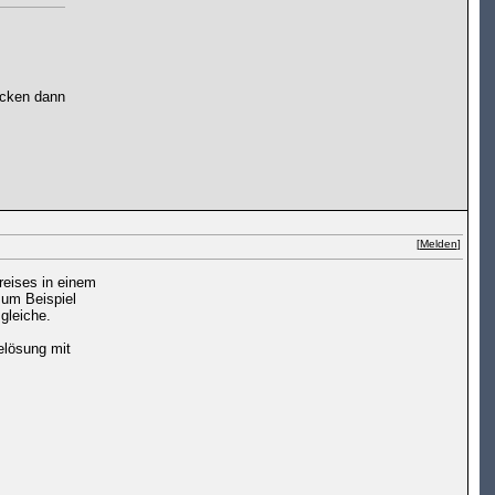
acken dann
[
Melden
]
reises in einem
zum Beispiel
gleiche.
elösung mit