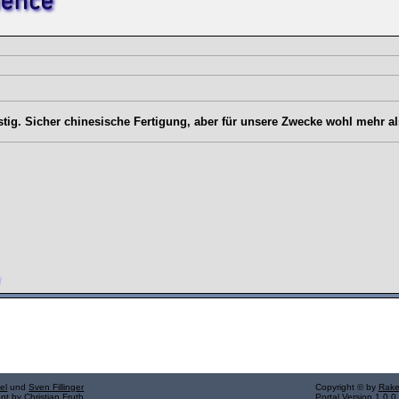
stig. Sicher chinesische Fertigung, aber für unsere Zwecke wohl mehr al
el
und
Sven Fillinger
Copyright © by
Rake
ent by
Christian Fruth
Portal Version 1.0.0