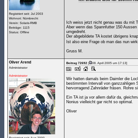
Registriert seit: Jul 2003
Wohnort: Nümbrecht
Ich weiss jetzt nicht genau was du mit T
Verein: Solaris-RMB
Aber wenn das Spannfutter 150 Aussen 
Beiträge: 1115
umgedreht.
Status: Offline
Der abgebildete TA kostet übrigens kna
Ist also eine Frage ob man das nun wirk
Gruss M.
Oliver Arend
Beitrag 72692
[
08. April 2005 um 17:13]
Administrator
Administrator
Wir hatten damals beim Daimler die Loc
bestimmten Intervall von ganzzahligen S
hervorragend Zahnräder fräsen. Rohre si
Ein TA ist ja vor allem dafür da, gleic
Nonius vielleicht gar nicht so optimal.
Oliver
Registriert seit: Aug 2000