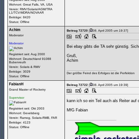
Wohnort: Great Falls, VA, USA
Verein: RMV/Solaris/AGM/TRA
L1/TCV/MDRA/NOVAAR
Beiträge: 8420
Status: Offline
Achim
Beitrag 72720
[
08. April 2005 um 19:37]
Moderator
Moderator
Bei ebay gibts die TA sehr günstig. Sic
Registriert seit: Aug 2000
Gruß,
Wohnort: Deutschland 91088
Achim
Bubenreuth
Verein: Solaris & RMV
Beiträge: 3029
Der größte Feind des Erfolges ist die Perfektion
Status: Offline
FabianH
Beitrag 72722
[
08. April 2005 um 19:39]
Grand Master of Rocketry
Supervisor
kann ich so ein Teil auch als Reiter au
Registriert seit: Okt 2003
MfG Fabian
Wohnort: Gevelsberg
Verein: Ramog, Solaris-RMB, FAR
Beiträge: 4123
Status: Offline