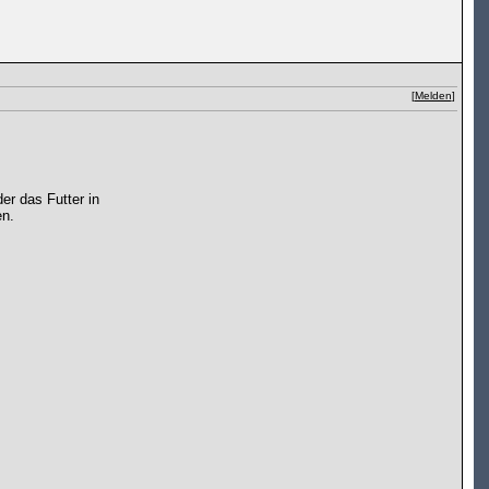
[
Melden
]
er das Futter in
en.