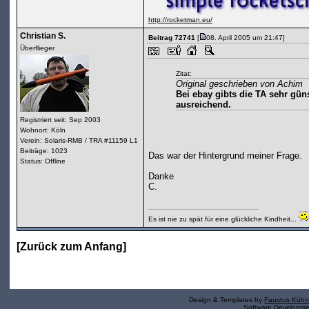
http://rocketman.eu/
Christian S.
Beitrag 72741
[
08. April 2005 um 21:47]
Überflieger
Zitat:
Original geschrieben von Achim
Bei ebay gibts die TA sehr gün
ausreichend.
Registriert seit: Sep 2003
Wohnort: Köln
Verein: Solaris-RMB / TRA #11159 L1
Beiträge: 1023
Das war der Hintergrund meiner Frage.
Status: Offline
Danke
C.
Es ist nie zu spät für eine glückliche Kindheit...
[
Zurück zum Anfang
]
Design & Templates by
Faustus Kühn
Software Developm