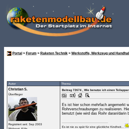
Portal
>
Forum
>
Raketen Technik
>
Werkstoffe, Werkzeug und Handha
Autor
Thema
Christian S.
Beitrag 72674
, Wie benutze ich einen Teilappar
Überflieger
Es ist hier schon mehrfach angemerkt wor
Rohrverschraubungen zu realisieren. Hier
benutzt (wie wird das Roihr daran/darin b
Registriert seit: Sep 2003
Es ist nie zu spät für eine glückliche Kindheit...
Wohnort: Köln