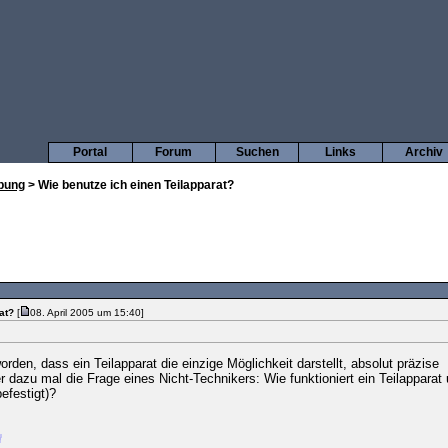
Portal
Forum
Suchen
Links
Archiv
bung
> Wie benutze ich einen Teilapparat?
at?
[
08. April 2005 um 15:40]
den, dass ein Teilapparat die einzige Möglichkeit darstellt, absolut präzise
 dazu mal die Frage eines Nicht-Technikers: Wie funktioniert ein Teilapparat 
efestigt)?