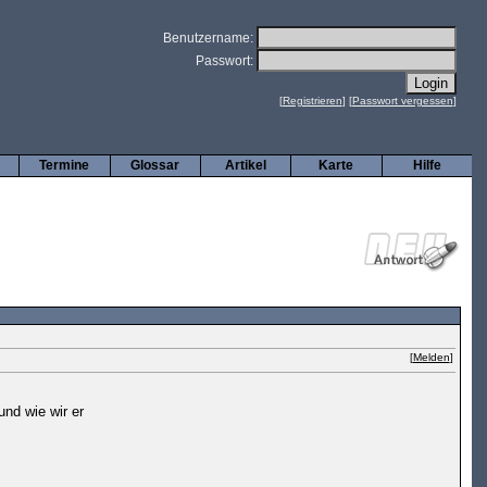
Benutzername:
Passwort:
[
Registrieren
] [
Passwort vergessen
]
Termine
Glossar
Artikel
Karte
Hilfe
[
Melden
]
und wie wir er