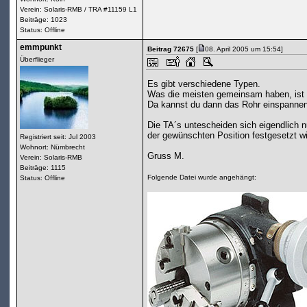
Verein: Solaris-RMB / TRA #11159 L1
Beiträge: 1023
Status: Offline
emmpunkt
Beitrag 72675
[
08. April 2005 um 15:54]
Überflieger
Es gibt verschiedene Typen.
Was die meisten gemeinsam haben, ist e
Da kannst du dann das Rohr einspannen.
Die TA´s untescheiden sich eigendlich n
der gewünschten Position festgesetzt w
Registriert seit: Jul 2003
Wohnort: Nümbrecht
Gruss M.
Verein: Solaris-RMB
Beiträge: 1115
Folgende Datei wurde angehängt:
Status: Offline