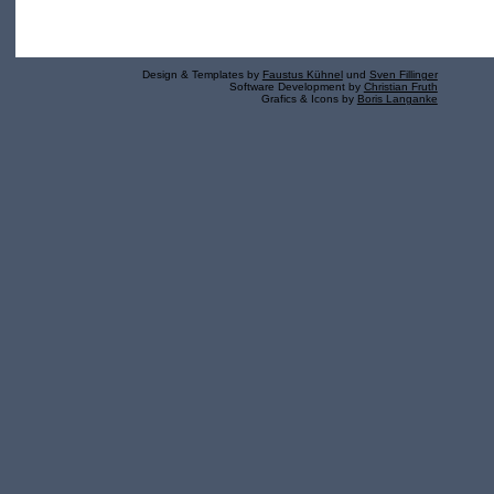
Design & Templates by
Faustus Kühnel
und
Sven Fillinger
Software Development by
Christian Fruth
Grafics & Icons by
Boris Langanke