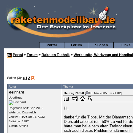
Portal
Forum
Suchen
Links
Portal
>
Forum
>
Raketen Technik
>
Werkstoffe, Werkzeug und Handha
[3]
Seiten (3):
«
1
2
Autor
Thema
Reinhard
Beitrag 76058
[
18. Mai 2005 um 21:02]
Überflieger
Hi,
Registriert seit: Sep 2003
Wohnort: Österreich
danke für die Tipps. Mit der Diamantsch
Verein: TRA #10691, AGM
Drehzahl arbeitet (um 50% zu viel für 
Beiträge: 1187
hätte man bei einem alten Traktor einen
Status: Offline
sich auch dieses Problem eindämmen.