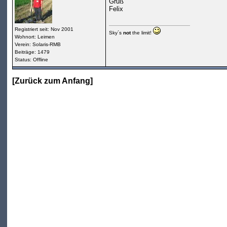
Gruß
Felix
Registriert seit: Nov 2001
Sky´s
not
the limit!
Wohnort: Leimen
Verein: Solaris-RMB
Beiträge: 1479
Status: Offline
[
Zurück zum Anfang
]