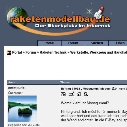
Portal
Forum
Suchen
Links
Portal
>
Forum
>
Raketen Technik
>
Werkstoffe, Werkzeug und Handha
Autor
Thema
emmpunkt
Beitrag 74018
, Moosgummi kleben
[
24. April
Überflieger
Womit klebt ihr Moosgummi?
Hintergrund: Ich möchte für meine E-Ba
wird aber hart und das kann ich hier ni
der Wand abdichtet. In die E-Bay soll s
Registriert seit: Jul 2003