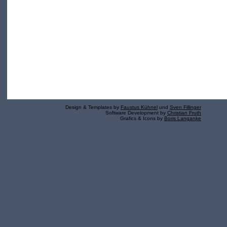
Design & Templates by
Faustus Kühnel
und
Sven Fillinger
Software Development by
Christian Fruth
Grafics & Icons by
Boris Langanke