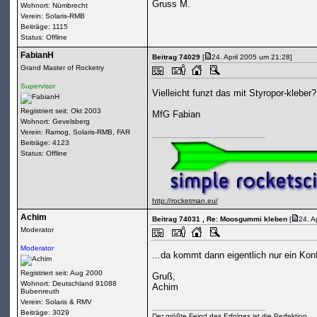
Gruss M.
Wohnort: Nümbrecht
Verein: Solaris-RMB
Beiträge: 1115
Status: Offline
FabianH
Beitrag 74029
[
24. April 2005 um 21:28]
Grand Master of Rocketry
Supervisor
Vielleicht funzt das mit Styropor-kleber?
Registriert seit: Okt 2003
MfG Fabian
Wohnort: Gevelsberg
Verein: Ramog, Solaris-RMB, FAR
Beiträge: 4123
Status: Offline
http://rocketman.eu/
Achim
Beitrag 74031
, Re: Moosgummi kleben
[
24. A
Moderator
Moderator
...da kommt dann eigentlich nur ein Kont
Registriert seit: Aug 2000
Gruß,
Wohnort: Deutschland 91088
Achim
Bubenreuth
Verein: Solaris & RMV
Beiträge: 3029
Der größte Feind des Erfolges ist die Perfektion