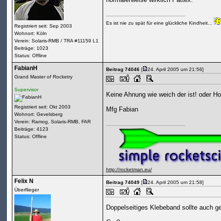
Es ist nie zu spät für eine glückliche Kindheit...
Registriert seit: Sep 2003
Wohnort: Köln
Verein: Solaris-RMB / TRA #11159 L1
Beiträge: 1023
Status: Offline
FabianH
Beitrag 74046
[
24. April 2005 um 21:56]
Grand Master of Rocketry
Supervisor
Keine Ahnung wie weich der ist! oder Hol
Registriert seit: Okt 2003
Mfg Fabian
Wohnort: Gevelsberg
Verein: Ramog, Solaris-RMB, FAR
Beiträge: 4123
Status: Offline
http://rocketman.eu/
Felix N
Beitrag 74049
[
24. April 2005 um 21:58]
Überflieger
Doppelseitiges Klebeband sollte auch g