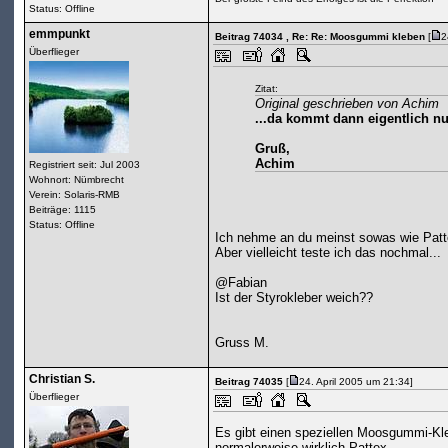
Status: Offline
emmpunkt
Beitrag 74034
, Re: Re: Moosgummi kleben
[
2
Überflieger
Zitat:
Original geschrieben von Achim
...da kommt dann eigentlich nur
Gruß,
Achim
Registriert seit: Jul 2003
Wohnort: Nümbrecht
Verein: Solaris-RMB
Beiträge: 1115
Status: Offline
Ich nehme an du meinst sowas wie Pattex
Aber vielleicht teste ich das nochmal...
@Fabian
Ist der Styrokleber weich??
Gruss M.
Christian S.
Beitrag 74035
[
24. April 2005 um 21:34]
Überflieger
Es gibt einen speziellen Moosgummi-Kle
normalerweise wirklich Pattex.