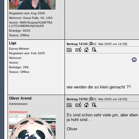
Registriert seit: Aug 2000
Wohnort: Great Falls, VA, USA
Verein: RMV/Solaris/AGM/TRA
L1/TCV/MDRA/NOVAAR
Beiträge: 8420
Status: Offline
Lige
Beitrag 74742
[
02. Mai 2005 um 14:39]
Epoxy-Meister
Registriert seit: Feb 2005
Wohnort:
Verein:
Beiträge: 289
Status: Offline
wie werden die so klein gemacht ??
Oliver Arend
Beitrag 74792
[
02. Mai 2005 um 19:05]
Administrator
Administrator
Es sind schon sehr viele µm, aber eben
ja hohl sind...
Oliver