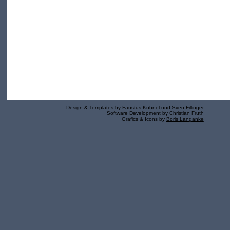
Design & Templates by
Faustus Kühnel
und
Sven Fillinger
Software Development by
Christian Fruth
Grafics & Icons by
Boris Langanke