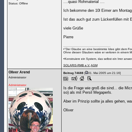
....quasi Rohmaterial ....
Status: Offline
Ich bekomme den 10l Eimer am Montag :-
Ist das auch gut zum Lückenfüllen mit 
viele Grüße
Pierre
•"Der Glaube an eine bestimmte Idee gibt dem Fors
Ohne diesen Glauben wäre er verloren in einem M
•Konstruiere ein System, das selbst ein Irrer anw
SOLARIS-RMB e.V.
AGM
Oliver Arend
Beitrag 74688
[
01. Mai 2005 um 21:16]
Administrator
Administrator
Is die Frage wie groß die sind... die M
so) als mit Persil Megaperls.
Aber im Prinzip sollte ja alles gehen, 
Oliver