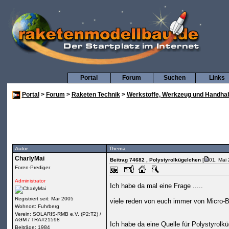
Portal
Forum
Suchen
Links
Portal
>
Forum
>
Raketen Technik
>
Werkstoffe, Werkzeug und Handha
Autor
Thema
CharlyMai
Beitrag 74682
, Polystyrolkügelchen
[
01. Mai
Foren-Prediger
Administrator
Ich habe da mal eine Frage .....
Registriert seit: Mär 2005
viele reden von euch immer von Micro-Bal
Wohnort: Fuhrberg
Verein: SOLARIS-RMB e.V. (P2;T2) /
AGM / TRA#21598
Ich habe da eine Quelle für Polystyrol
Beiträge: 1984