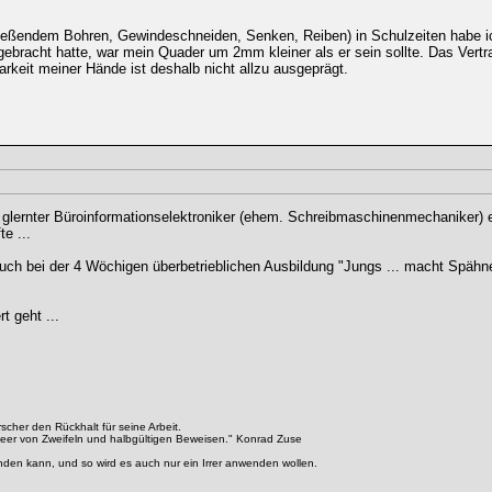
ießendem Bohren, Gewindeschneiden, Senken, Reiben) in Schulzeiten habe ich
ebracht hatte, war mein Quader um 2mm kleiner als er sein sollte. Das Vertra
rkeit meiner Hände ist deshalb nicht allzu ausgeprägt.
ls glernter Büroinformationselektroniker (ehem. Schreibmaschinenmechaniker) e
e ...
ch bei der 4 Wöchigen überbetrieblichen Ausbildung "Jungs ... macht Spähne"
t geht ...
cher den Rückhalt für seine Arbeit.
eer von Zweifeln und halbgültigen Beweisen." Konrad Zuse
enden kann, und so wird es auch nur ein Irrer anwenden wollen.