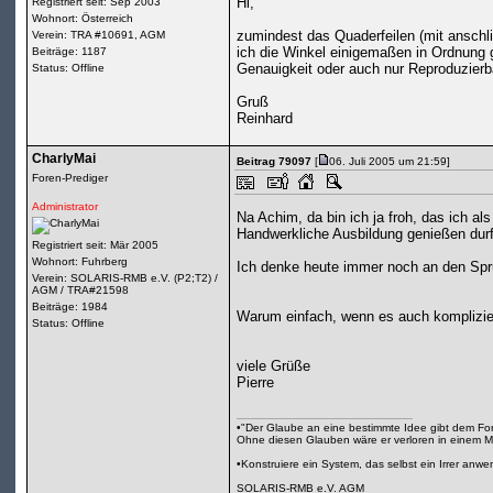
Hi,
Registriert seit: Sep 2003
Wohnort: Österreich
zumindest das Quaderfeilen (mit anschl
Verein: TRA #10691, AGM
ich die Winkel einigemaßen in Ordnung g
Beiträge: 1187
Genauigkeit oder auch nur Reproduzierba
Status: Offline
Gruß
Reinhard
CharlyMai
Beitrag 79097
[
06. Juli 2005 um 21:59]
Foren-Prediger
Administrator
Na Achim, da bin ich ja froh, das ich a
Handwerkliche Ausbildung genießen durft
Registriert seit: Mär 2005
Wohnort: Fuhrberg
Ich denke heute immer noch an den Spru
Verein: SOLARIS-RMB e.V. (P2;T2) /
AGM / TRA#21598
Beiträge: 1984
Warum einfach, wenn es auch komplizier
Status: Offline
viele Grüße
Pierre
•"Der Glaube an eine bestimmte Idee gibt dem Fors
Ohne diesen Glauben wäre er verloren in einem M
•Konstruiere ein System, das selbst ein Irrer anw
SOLARIS-RMB e.V.
AGM