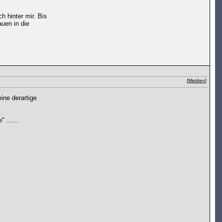
 hinter mir. Bis
uen in die
[
Melden
]
ine derartige
 ......