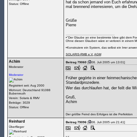
hat da schon jemand von Euch erfahrung
Status: Offline
mal brennend interresieren, um die Dre
Grüße
Pierre
•"Der Glaube an eine bestimmte Idee gibt dem Fors
Ohne diesen Glauben wäre er verloren in einem M
•Konstruiere ein System, das selbst ein Irrer anw
SOLARIS-RMB e.V.
AGM
Achim
Beitrag 79060
[
06. Juli 2005 um 13:01]
Moderator
Moderator
Früher gegörte in einer feinmechanisch
Standardprozedere.
Registriert seit: Aug 2000
Wer das durchlaufen hat, der feilt die 
Wohnort: Deutschland 91088
Bubenreuth
Gruß,
Verein: Solaris & RMV
Achim
Beiträge: 3029
Status: Offline
Der größte Feind des Erfolges ist die Perfektion
Reinhard
Beitrag 79096
[
06. Juli 2005 um 21:41]
Überflieger