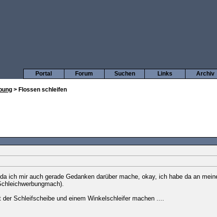
Portal
Forum
Suchen
Links
Archiv
bung
> Flossen schleifen
, da ich mir auch gerade Gedanken darüber mache, okay, ich habe da an mei
 (Schleichwerbungmach).
 der Schleifscheibe und einem Winkelschleifer machen ....