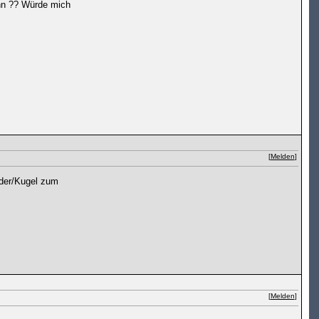
ann ?? Würde mich
[
Melden
]
ader/Kugel zum
[
Melden
]