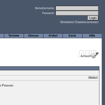
Benutzername:
Passwort:
[
Registrieren
] [
Passwort vergessen
]
Termine
Glossar
Artikel
Karte
Hilfe
[
Melden
]
ne Proxxon