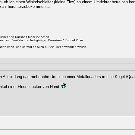
, ob ich einen Winkelschleifer (kleine Flex) an einem Umrichter betreiben k
hzahl herunterzubekommen ....
cher den Rückhalt für seine Arbeit.
eer von Zweifeln und halbgültigen Beweisen." Konrad Zuse
enden kann, und so wird es auch nur ein Irrer anwenden wollen.
en Ausbildung das mehrfache Umfeilen einer Metallquaders in eine Kugel /Qu
Winkel einer Flosse locker von Hand.