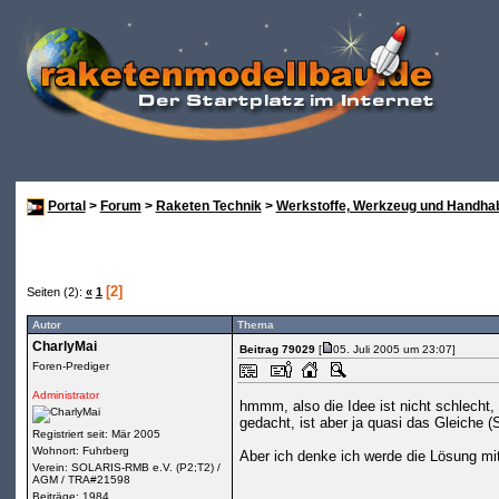
Portal
>
Forum
>
Raketen Technik
>
Werkstoffe, Werkzeug und Handha
[2]
Seiten (2):
«
1
Autor
Thema
CharlyMai
Beitrag 79029
[
05. Juli 2005 um 23:07]
Foren-Prediger
Administrator
hmmm, also die Idee ist nicht schlecht
gedacht, ist aber ja quasi das Gleiche
Registriert seit: Mär 2005
Wohnort: Fuhrberg
Aber ich denke ich werde die Lösung mit
Verein: SOLARIS-RMB e.V. (P2;T2) /
AGM / TRA#21598
Beiträge: 1984