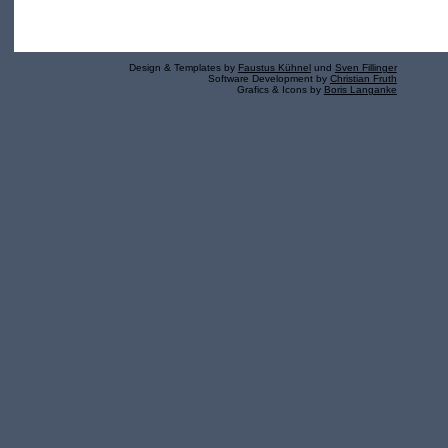
Design & Templates by
Faustus Kühnel
und
Sven Fillinger
Software Development by
Christian Fruth
Grafics & Icons by
Boris Langanke