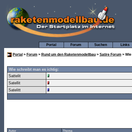
Portal
Forum
Suchen
Links
Portal
>
Forum
>
Rund um den Raketenmodellbau
>
Satire Forum
> Wie
Wie schreibt man es ichtig:
Sattelit
Satellit
Satelitt
Autor
Thema