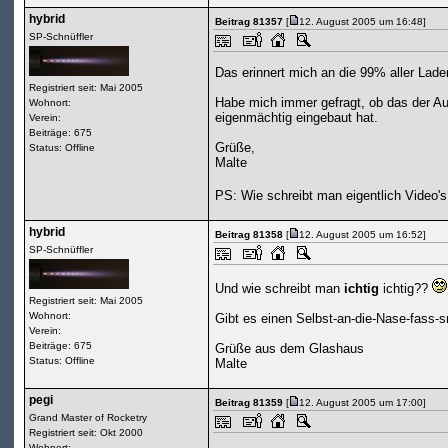
hybrid
Beitrag 81357
[
12. August 2005 um 16:48]
SP-Schnüffler
Das erinnert mich an die 99% aller Laden
Registriert seit: Mai 2005
Habe mich immer gefragt, ob das der Auf
Wohnort:
eigenmächtig eingebaut hat.
Verein:
Beiträge: 675
Grüße,
Status: Offline
Malte
PS: Wie schreibt man eigentlich Video's
hybrid
Beitrag 81358
[
12. August 2005 um 16:52]
SP-Schnüffler
Und wie schreibt man
ichtig
ichtig??
Registriert seit: Mai 2005
Wohnort:
Gibt es einen Selbst-an-die-Nase-fass-
Verein:
Beiträge: 675
Grüße aus dem Glashaus
Status: Offline
Malte
pegi
Beitrag 81359
[
12. August 2005 um 17:00]
Grand Master of Rocketry
Registriert seit: Okt 2000
Wohnort: