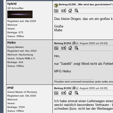
hybrid
Beitrag 81350
, Wie wird das geschrieben?
SP-Schnüffler
Das kleine Dingen, das um ein großes kr
Registriert seit: Mai 2005
Wohnort:
Grüße
Verein:
Malte
Beiträge: 675
Status: Offline
Heiko
Beitrag 81351
[
12. August 2005 um 16:03]
Epoxy-Meister
Registriert seit: Nov 2003
Wohnort: Hachenburg
Hm,
Verein: Solaris RMB e.V.
Beiträge: 404
nur "Satellit" zeigt Word nicht als Fehler
Status: Offline
MFG Heiko
Physiker sind universell einsetzbar, jeder sollte ei
pegi
Beitrag 81352
[
12. August 2005 um 16:05]
Grand Master of Rocketry
Registriert seit: Okt 2000
Wohnort:
Ich habe einmal einen Lieferwagen eines
Verein:
weckt natürlich besonderes Vertrauen - k
Beiträge: 2529
schreiben (bzw. nicht bei der Werbeagen
Status: Offline