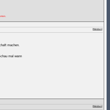
orten.
[
Melden
]
chaft machen.
 Schau mal wann
[
Melden
]