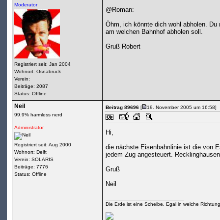
Moderator
@Roman:
Öhm, ich könnte dich wohl abholen. Du 
am welchen Bahnhof abholen soll.
Gruß Robert
Registriert seit: Jan 2004
Wohnort: Osnabrück
Verein:
Beiträge: 2087
Status: Offline
Neil
Beitrag 89696
[
19. November 2005 um 16:58]
99.9% harmless nerd
Administrator
Hi,
Registriert seit: Aug 2000
die nächste Eisenbahnlinie ist die von
Wohnort: Delft
jedem Zug angesteuert. Recklinghause
Verein: SOLARIS
Beiträge: 7776
Gruß
Status: Offline
Neil
Die Erde ist eine Scheibe. Egal in welche Richtun