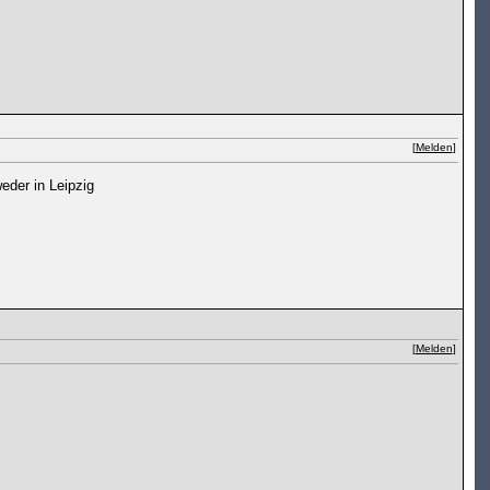
[
Melden
]
der in Leipzig
[
Melden
]