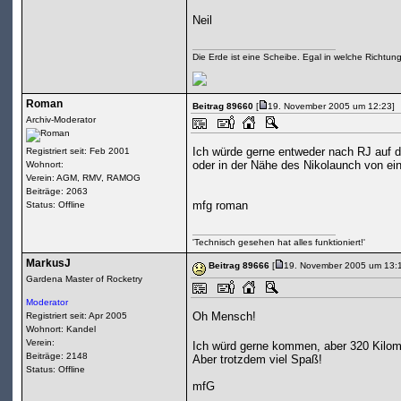
Neil
Die Erde ist eine Scheibe. Egal in welche Richtun
Roman
Beitrag 89660
[
19. November 2005 um 12:23]
Archiv-Moderator
Ich würde gerne entweder nach RJ auf 
Registriert seit: Feb 2001
oder in der Nähe des Nikolaunch von e
Wohnort:
Verein: AGM, RMV, RAMOG
Beiträge: 2063
mfg roman
Status: Offline
'Technisch gesehen hat alles funktioniert!'
MarkusJ
Beitrag 89666
[
19. November 2005 um 13:
Gardena Master of Rocketry
Moderator
Oh Mensch!
Registriert seit: Apr 2005
Wohnort: Kandel
Verein:
Ich würd gerne kommen, aber 320 Kilomet
Beiträge: 2148
Aber trotzdem viel Spaß!
Status: Offline
mfG