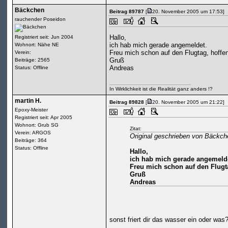
Bäckchen
Beitrag 89787
[
20. November 2005 um 17:53]
rauchender Poseidon
Hallo,
Registriert seit: Jun 2004
ich hab mich gerade angemeldet.
Wohnort: Nähe NE
Freu mich schon auf den Flugtag, hoffent
Verein:
Gruß
Beiträge: 2565
Andreas
Status: Offline
In Wirklichkeit ist die Realität ganz anders !?
martin H.
Beitrag 89828
[
20. November 2005 um 21:22]
Epoxy-Meister
Registriert seit: Apr 2005
Wohnort: Grub SG
Zitat:
Verein: ARGOS
Original geschrieben von Bäckch
Beiträge: 364
Status: Offline
Hallo,
ich hab mich gerade angemeld
Freu mich schon auf den Flugtag
Gruß
Andreas
sonst friert dir das wasser ein oder was