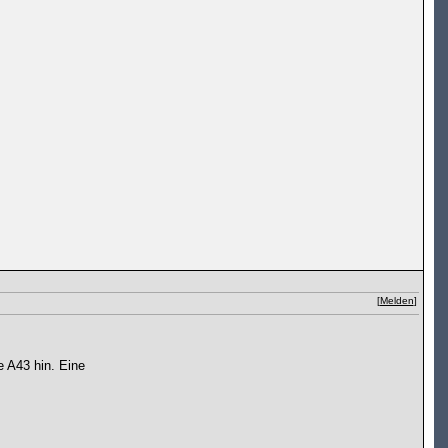
[
Melden
]
e A43 hin. Eine