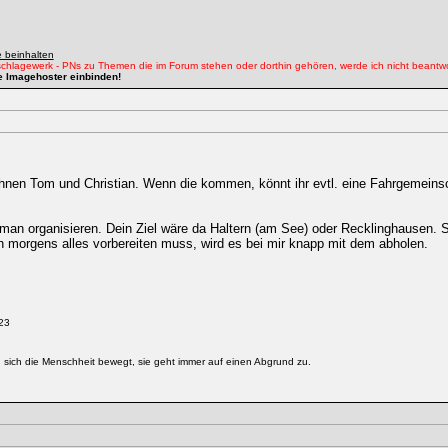
 beinhalten
chlagewerk - PNs zu Themen die im Forum stehen oder dorthin gehören, werde ich nicht beantw
e Imagehoster einbinden!
hnen Tom und Christian. Wenn die kommen, könnt ihr evtl. eine Fahrgemeins
n organisieren. Dein Ziel wäre da Haltern (am See) oder Recklinghausen.
 morgens alles vorbereiten muss, wird es bei mir knapp mit dem abholen.
23
g sich die Menschheit bewegt, sie geht immer auf einen Abgrund zu.