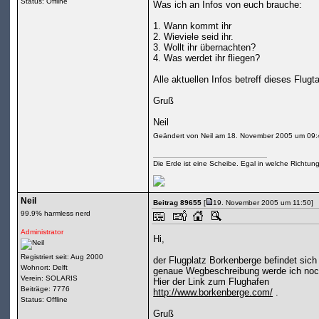
Status: Offline
Was ich an Infos von euch brauche:
1. Wann kommt ihr
2. Wieviele seid ihr.
3. Wollt ihr übernachten?
4. Was werdet ihr fliegen?
Alle aktuellen Infos betreff dieses Flugt
Gruß
Neil
Geändert von Neil am 18. November 2005 um 09:
Die Erde ist eine Scheibe. Egal in welche Richtun
Neil
Beitrag 89655
[
19. November 2005 um 11:50]
99.9% harmless nerd
Administrator
Hi,
Registriert seit: Aug 2000
der Flugplatz Borkenberge befindet sich
Wohnort: Delft
genaue Wegbeschreibung werde ich noch
Verein: SOLARIS
Hier der Link zum Flughafen
Beiträge: 7776
http://www.borkenberge.com/
.
Status: Offline
Gruß