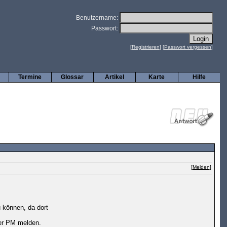
Benutzername:
Passwort:
[
Registrieren
] [
Passwort vergessen
]
Termine
Glossar
Artikel
Karte
Hilfe
[
Melden
]
 können, da dort
per PM melden.