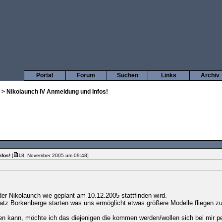
Portal
Forum
Suchen
Links
Archiv
> Nikolaunch IV Anmeldung und Infos!
nfos!
[
18. November 2005 um 09:48]
er Nikolaunch wie geplant am 10.12.2005 stattfinden wird.
atz Borkenberge starten was uns ermöglicht etwas größere Modelle fliegen zu
en kann, möchte ich das diejenigen die kommen werden/wollen sich bei mir 