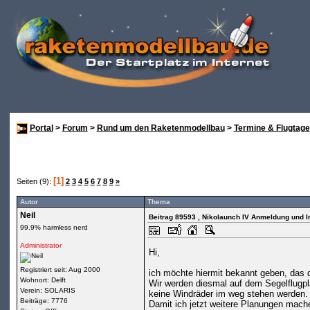
Portal
>
Forum
>
Rund um den Raketenmodellbau
>
Termine & Flugtage
[1]
Seiten (9):
2
3
4
5
6
7
8
9
»
Autor
Thema
Neil
Beitrag 89593
, Nikolaunch IV Anmeldung und I
99.9% harmless nerd
Administrator
Hi,
Registriert seit: Aug 2000
ich möchte hiermit bekannt geben, das d
Wohnort: Delft
Wir werden diesmal auf dem Segelflugpl
Verein: SOLARIS
keine Windräder im weg stehen werden.
Beiträge: 7776
Damit ich jetzt weitere Planungen mach