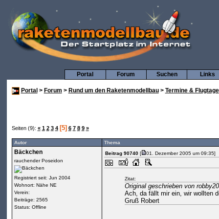
Portal
Forum
Suchen
Links
Portal
>
Forum
>
Rund um den Raketenmodellbau
>
Termine & Flugtage
[5]
Seiten (9):
«
1
2
3
4
6
7
8
9
»
Autor
Thema
Bäckchen
Beitrag 90740
[
01. Dezember 2005 um 09:35]
rauchender Poseidon
Registriert seit: Jun 2004
Zitat:
Wohnort: Nähe NE
Original geschrieben von robby2
Verein:
Ach, da fällt mir ein, wir wollten
Beiträge: 2565
Gruß Robert
Status: Offline