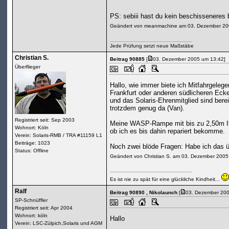
PS: sebiii hast du kein beschisseneres 
Geändert von meanmachine am 03. Dezember 20
Jede Prüfung setzt neue Maßstäbe
Christian S.
Beitrag 90885
[
03. Dezember 2005 um 13:42]
Überflieger
Hallo, wie immer biete ich Mitfahrgele
Frankfurt oder anderen südlicheren Eck
und das Solaris-Ehrenmitglied sind bereit
trotzdem genug da (Van).
Registriert seit: Sep 2003
Meine WASP-Rampe mit bis zu 2,50m Item-
Wohnort: Köln
ob ich es bis dahin repariert bekomme.
Verein: Solaris-RMB / TRA #11159 L1
Beiträge: 1023
Noch zwei blöde Fragen: Habe ich das 
Status: Offline
Geändert von Christian S. am 03. Dezember 200
Es ist nie zu spät für eine glückliche Kindheit...
Ralf
Beitrag 90890
, Nikolaunch
[
03. Dezember 200
SP-Schnüffler
Registriert seit: Apr 2004
Wohnort: köln
Hallo
Verein: LSC-Zülpich,Solaris und AGM