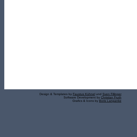
Design & Templates by
Faustus Kühnel
und
Sven Fillinger
Software Development by
Christian Fruth
Grafics & Icons by
Boris Langanke