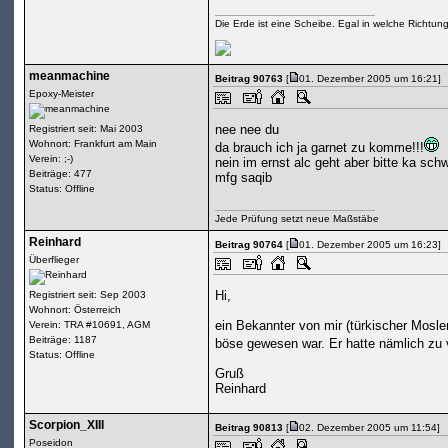
Die Erde ist eine Scheibe. Egal in welche Richtun
meanmachine
Beitrag 90763
[
01. Dezember 2005 um 16:21]
Epoxy-Meister
nee nee du
Registriert seit: Mai 2003
Wohnort: Frankfurt am Main
da brauch ich ja garnet zu komme!!!
Verein: ;-)
nein im ernst alc geht aber bitte ka sch
Beiträge: 477
mfg saqib
Status: Offline
Jede Prüfung setzt neue Maßstäbe
Reinhard
Beitrag 90764
[
01. Dezember 2005 um 16:23]
Überflieger
Hi,
Registriert seit: Sep 2003
Wohnort: Österreich
ein Bekannter von mir (türkischer Mosl
Verein: TRA #10691, AGM
Beiträge: 1187
böse gewesen war. Er hatte nämlich zu 
Status: Offline
Gruß
Reinhard
Scorpion_XIII
Beitrag 90813
[
02. Dezember 2005 um 11:54]
Poseidon