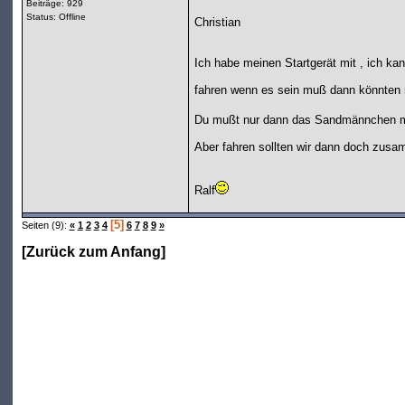
Beiträge: 929
Status: Offline
Christian
Ich habe meinen Startgerät mit , ich k
fahren wenn es sein muß dann könnten n
Du mußt nur dann das Sandmännchen 
Aber fahren sollten wir dann doch zus
Ralf
[5]
Seiten (9):
«
1
2
3
4
6
7
8
9
»
[
Zurück zum Anfang
]