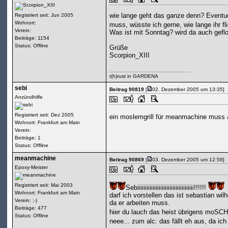
wie lange geht das ganze denn? Eventue
Registriert seit: Jun 2005
Wohnort:
muss, wüsste ich gerne, wie lange ihr f
Verein:
Was ist mit Sonntag? wird da auch gefl
Beiträge: 1154
Status: Offline
Grüße
Scorpion_XIII
t(h)rust in GARDENA
sebi
Beitrag 90819
[
02. Dezember 2005 um 13:35]
Anzündhilfe
Registriert seit: Dez 2005
ein moslemgrill für meanmachine muss a
Wohnort: Frankfurt am Main
Verein:
Beiträge: 1
Status: Offline
meanmachine
Beitrag 90869
[
03. Dezember 2005 um 12:58]
Epoxy-Meister
Registriert seit: Mai 2003
Sebiiiiiiiiiiiiiiiiiiiiiiiiiiiiiiiiiiiii!!!!!!
Wohnort: Frankfurt am Main
darf ich vorstellen das ist sebastian w
Verein: ;-)
da er arbeiten muss.
Beiträge: 477
hier du lauch das heist übrigens moSCHl
Status: Offline
neee... zum alc: das fällt eh aus, da i