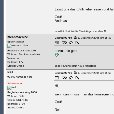
Lasst uns das Chilli lieber essen und f
Gruß
Andreas
In Wirklichkeit ist die Realität ganz anders !?
meanmachine
Beitrag 90759
[
01. Dezember 2005 um 15:49]
Epoxy-Meister
servus alc geht !!!
Registriert seit: Mai 2003
Wohnort: Frankfurt am Main
Verein: ;-)
Beiträge: 477
Status: Offline
Jede Prüfung setzt neue Maßstäbe
Neil
Beitrag 90761
[
01. Dezember 2005 um 15:59]
99.9% harmless nerd
Administrator
Hi,
Registriert seit: Aug 2000
wenn dann muss man das konsequent du
Wohnort: Delft
Verein: SOLARIS
Gruß
Beiträge: 7776
Status: Offline
Neil