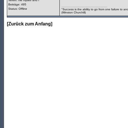
Verein: me myself and I
Beiträge: 495
Status: Offline
"Success is the ability to go from one failure to an
(Winston Churchill)
[
Zurück zum Anfang
]