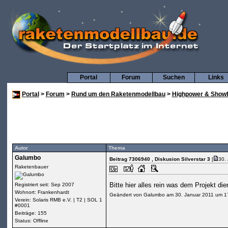
Portal
Forum
Suchen
Links
Portal
>
Forum
>
Rund um den Raketenmodellbau
>
Highpower & Showf
Autor
Thema
Galumbo
Beitrag 7306940
, Diskusion Silverstar 3
[
30.
Raketenbauer
Bitte hier alles rein was dem Projekt die
Registriert seit: Sep 2007
Wohnort: Frankenhardt
Geändert von Galumbo am 30. Januar 2011 um 1
Verein: Solaris RMB e.V. | T2 | SOL 1
#0001
Beiträge: 155
Status: Offline