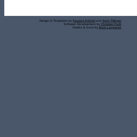
Design & Templates by
Faustus Kühnel
und
Sven Fillinger
Software Development by
Christian Fruth
Grafics & Icons by
Boris Langanke