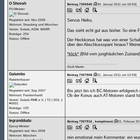
O Shovah
Beitrag 7306946
[
30. Januar 2011 um 18:03]
PU-Meister
Servus Heiko,
Registriert seit: Nov 2008
Wohnort: Straubing und München
Verein: Solaris, AGM, WARR
Das sieht echt gut aus bisher. So eine 
Beiträge: 254
Status: Offline
Der Heckkonus hat was von einer Schubv
über den Abschlussspant hinaus? Meine
*klick*
(Bild vom jungfräulichen Zustand
Gruß Martin
Galumbo
Beitrag 7307908
[
31. Januar 2011 um 13:59]
Raketenbauer
Bis jetzt bin ich BC-Motoren erfolgreich
Registriert seit: Sep 2007
Ob der Konus auch AT-Motoren stand häl
Wohnort: Frankenhardt
Verein: Solaris RMB e.V. | T2 | SOL 1
#0001
Beiträge: 155
Status: Offline
legranddudu
Beitrag 7307916
, kompliment
[
01. Februar 20
Epoxy-Meister
Registriert seit: Nov 2009
Wohnort: München
rein emotional mein Kommentar: ein wun