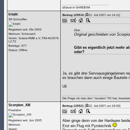
t(h)rust in GARDENA
icepic
Beitrag 125516
[
22. Juli 2007 um 14:11]
SP-Schnüffler
Registriert seit: Okt 2003
Zitat:
Wohnort: Schönaich
Original geschrieben von Scorpio
Verein: Solaris-RMB e.V.;TRA #10579
L2;T2
Beiträge: 877
Gibt es eigentlich jetzt mehr 
Status: Offline
oder?
Ja, es gibt drei Servoausgänge(einen r
es brauchen dann auch einige Bauteile 
Uli
Die Frage ob man den "neusten" PC hat, beantwor
Scorpion_XIII
Beitrag 125521
[
22. Juli 2007 um 19:00]
Poseidon
Aber ginge denn von der Hardware beid
Registriert seit: Jun 2005
Wohnort:
Erst ein Flug mit Pyrotechnik
Verein: