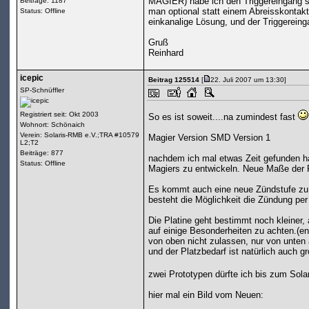
MAGIER) habe ich den Triggereingang s
Beiträge: 1187
man optional statt einem Abreisskontakt
Status: Offline
einkanalige Lösung, und der Triggereing
Gruß
Reinhard
icepic
Beitrag 125514
[
22. Juli 2007 um 13:30]
SP-Schnüffler
Registriert seit: Okt 2003
So es ist soweit....na zumindest fast
Wohnort: Schönaich
Verein: Solaris-RMB e.V.;TRA #10579
Magier Version SMD Version 1
L2;T2
Beiträge: 877
nachdem ich mal etwas Zeit gefunden h
Status: Offline
Magiers zu entwickeln. Neue Maße der
Es kommt auch eine neue Zündstufe zu 
besteht die Möglichkeit die Zündung p
Die Platine geht bestimmt noch kleiner,
auf einige Besonderheiten zu achten.(en
von oben nicht zulassen, nur von unten
und der Platzbedarf ist natürlich auch gr
zwei Prototypen dürfte ich bis zum Sola
hier mal ein Bild vom Neuen: