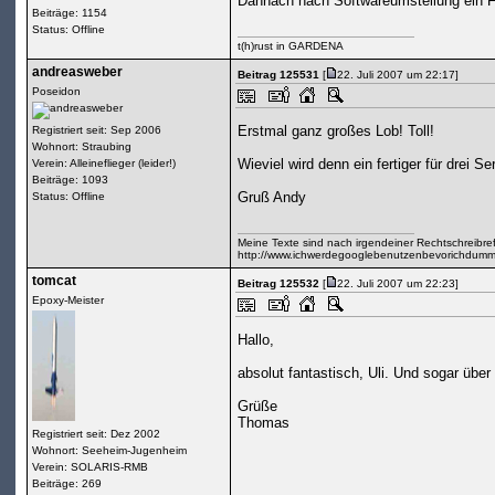
Dannach nach Softwareumstellung ein F
Beiträge: 1154
Status: Offline
t(h)rust in GARDENA
andreasweber
Beitrag 125531
[
22. Juli 2007 um 22:17]
Poseidon
Erstmal ganz großes Lob! Toll!
Registriert seit: Sep 2006
Wohnort: Straubing
Wieviel wird denn ein fertiger für drei 
Verein: Alleineflieger (leider!)
Beiträge: 1093
Gruß Andy
Status: Offline
Meine Texte sind nach irgendeiner Rechtschreibrefo
http://www.ichwerdegooglebenutzenbevorichdumme
tomcat
Beitrag 125532
[
22. Juli 2007 um 22:23]
Epoxy-Meister
Hallo,
absolut fantastisch, Uli. Und sogar übe
Grüße
Thomas
Registriert seit: Dez 2002
Wohnort: Seeheim-Jugenheim
Verein: SOLARIS-RMB
Beiträge: 269