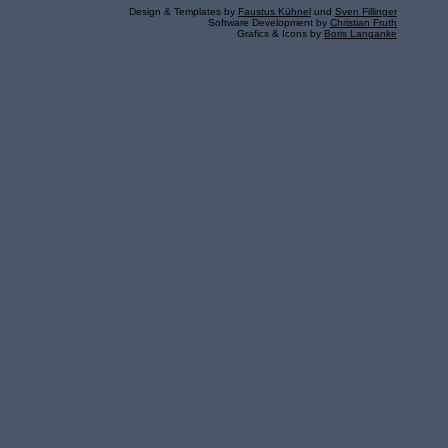
Design & Templates by
Faustus Kühnel
und
Sven Fillinger
Software Development by
Christian Fruth
Grafics & Icons by
Boris Langanke