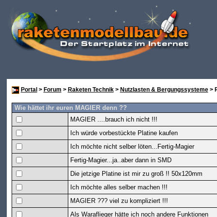
Portal
>
Forum
>
Raketen Technik
>
Nutzlasten & Bergungssysteme
> 
Wie hättet ihr euren MAGIER denn ??
MAGIER ....brauch ich nicht !!!
Ich würde vorbestückte Platine kaufen
Ich möchte nicht selber löten...Fertig-Magier
Fertig-Magier...ja..aber dann in SMD
Die jetzige Platine ist mir zu groß !! 50x120mm
Ich möchte alles selber machen !!!
MAGIER ??? viel zu kompliziert !!!
Als Waraflieger hätte ich noch andere Funktionen