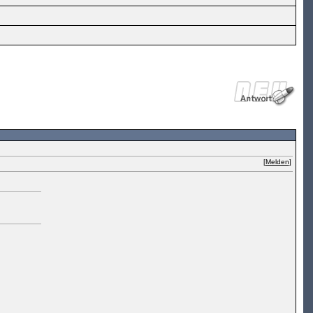
[
Melden
]