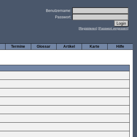
Benutzername:
Passwort:
[
Registrieren
] [
Passwort vergessen
]
Termine
Glossar
Artikel
Karte
Hilfe