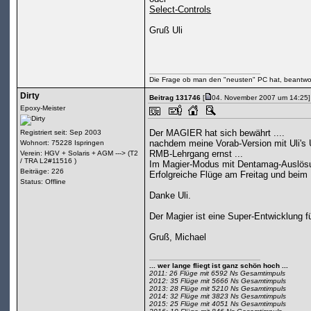
Select-Controls
Gruß Uli
Die Frage ob man den "neusten" PC hat, beantwor
Dirty
Beitrag 131746
[
04. November 2007 um 14:25]
Epoxy-Meister
Der MAGIER hat sich bewährt ....
Registriert seit: Sep 2003
nachdem meine Vorab-Version mit Uli's 
Wohnort: 75228 Ispringen
RMB-Lehrgang ernst ...
Verein: HGV + Solaris + AGM ---> (T2
/ TRA L2#11516 )
Im Magier-Modus mit Dentamag-Auslösung
Beiträge: 226
Erfolgreiche Flüge am Freitag und bei
Status: Offline
Danke Uli.
Der Magier ist eine Super-Entwicklung f
Gruß, Michael
... wer lange fliegt ist ganz schön hoch ...
2011: 26 Flüge mit 6592 Ns Gesamtimpuls
2012: 35 Flüge mit 5666 Ns Gesamtimpuls
2013: 28 Flüge mit 5210 Ns Gesamtimpuls
2014: 32 Flüge mit 3823 Ns Gesamtimpuls
2015: 25 Flüge mit 4051 Ns Gesamtimpuls