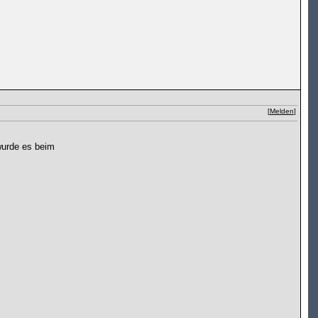
[
Melden
]
wurde es beim