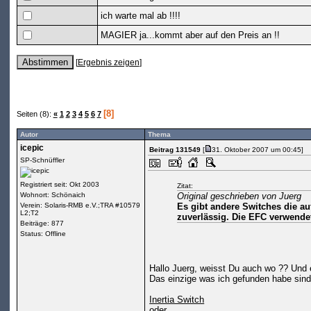
ich warte mal ab !!!!
MAGIER ja...kommt aber auf den Preis an !!
[
Ergebnis zeigen
]
[8]
Seiten (8):
«
1
2
3
4
5
6
7
Autor
Thema
icepic
Beitrag 131549
[
31. Oktober 2007 um 00:45]
SP-Schnüffler
Registriert seit: Okt 2003
Zitat:
Wohnort: Schönaich
Original geschrieben von Juerg
Verein: Solaris-RMB e.V.;TRA #10579
Es gibt andere Switches die auf
L2;T2
zuverlässig. Die EFC verwende
Beiträge: 877
Status: Offline
Hallo Juerg, weisst Du auch wo ?? Und ev
Das einzige was ich gefunden habe sind
Inertia Switch
oder