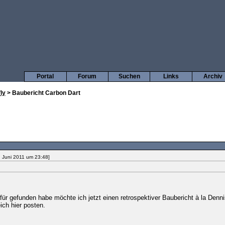
Portal
Forum
Suchen
Links
Archiv
ly
> Baubericht Carbon Dart
. Juni 2011 um 23:48]
ür gefunden habe möchte ich jetzt einen retrospektiver Baubericht à la Denn
ich hier posten.