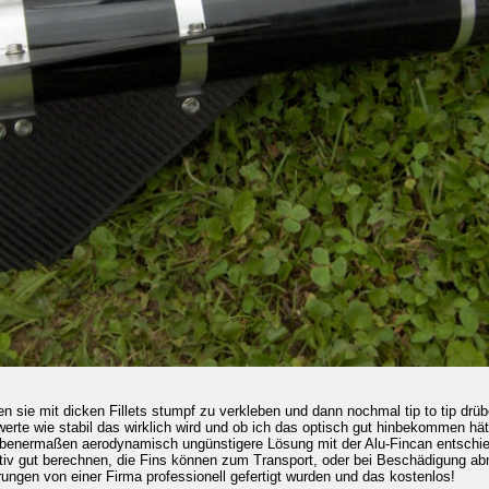
n sie mit dicken Fillets stumpf zu verkleben und dann nochmal tip to tip drüb
werte wie stabil das wirklich wird und ob ich das optisch gut hinbekommen hät
ebenermaßen aerodynamisch ungünstigere Lösung mit der Alu-Fincan entschied
lativ gut berechnen, die Fins können zum Transport, oder bei Beschädigung a
rungen von einer Firma professionell gefertigt wurden und das kostenlos!