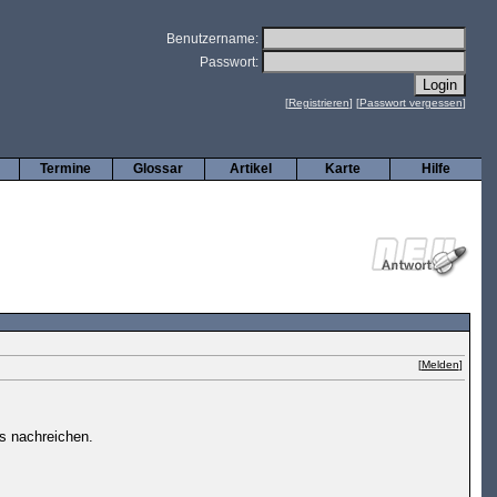
Benutzername:
Passwort:
[
Registrieren
] [
Passwort vergessen
]
Termine
Glossar
Artikel
Karte
Hilfe
[
Melden
]
is nachreichen.