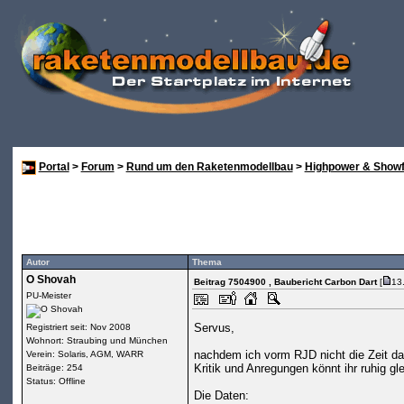
Portal
>
Forum
>
Rund um den Raketenmodellbau
>
Highpower & Showf
Autor
Thema
O Shovah
Beitrag 7504900
, Baubericht Carbon Dart
[
13
PU-Meister
Servus,
Registriert seit: Nov 2008
Wohnort: Straubing und München
nachdem ich vorm RJD nicht die Zeit daf
Verein: Solaris, AGM, WARR
Kritik und Anregungen könnt ihr ruhig gle
Beiträge: 254
Status: Offline
Die Daten: