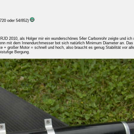
/720 oder 54/852)
 RJD 2010, als Holger mir ein wunderschönes 54er Carbonrohr zeigte und ich m
enn mit dem Innendurchmesser bot sich natürlich Minimum Diameter an. Das 
te + großer Motor = schnell und hoch, also braucht es genug Stabilität vor al
istufige Bergung.