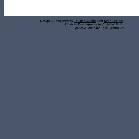
Design & Templates by
Faustus Kühnel
und
Sven Fillinger
Software Development by
Christian Fruth
Grafics & Icons by
Boris Langanke