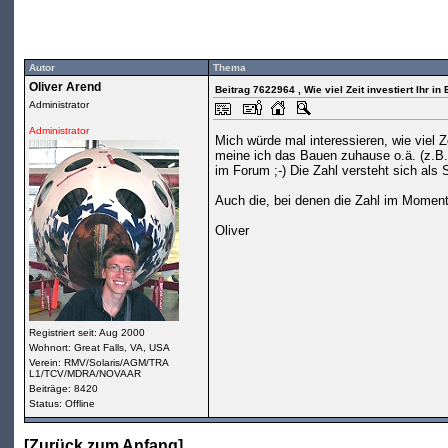
Autor
Thema
Oliver Arend
Beitrag 7622964
, Wie viel Zeit investiert Ihr i
Administrator
Administrator
Mich würde mal interessieren, wie viel 
meine ich das Bauen zuhause o.ä. (z.B
im Forum ;-) Die Zahl versteht sich als S
Auch die, bei denen die Zahl im Moment 
Oliver
Registriert seit: Aug 2000
Wohnort: Great Falls, VA, USA
Verein: RMV/Solaris/AGM/TRA
L1/TCV/MDRA/NOVAAR
Beiträge: 8420
Status: Offline
[
Zurück zum Anfang
]