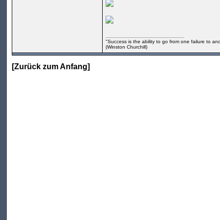
"Success is the ability to go from one failure to an
(Winston Churchill)
[
Zurück zum Anfang
]