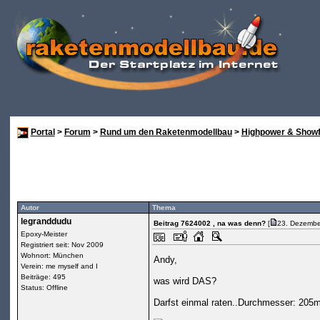
Portal
>
Forum
>
Rund um den Raketenmodellbau
>
Highpower & Showf
Autor
Thema
legranddudu
Beitrag 7624002
, na was denn?
[
23. Dezembe
Epoxy-Meister
Registriert seit: Nov 2009
Wohnort: München
Andy,
Verein: me myself and I
Beiträge: 495
was wird DAS?
Status: Offline
Darfst einmal raten..Durchmesser: 205