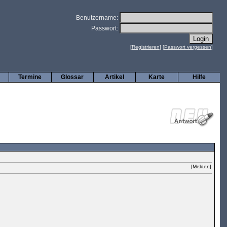
Benutzername:
Passwort:
[
Registrieren
] [
Passwort vergessen
]
Termine
Glossar
Artikel
Karte
Hilfe
[
Melden
]