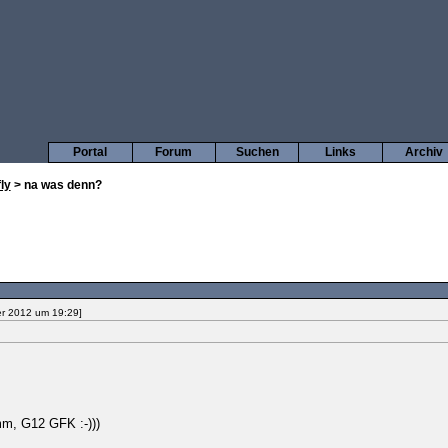
Portal
Forum
Suchen
Links
Archiv
ly
> na was denn?
r 2012 um 19:29]
mm, G12 GFK :-)))