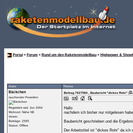
Portal
>
Forum
>
Rund um den Raketenmodellbau
>
Highpower & Showf
Autor
Thema
Bäckchen
Beitrag 7627584
, Baubericht "dickes Rohr"
[
rauchender Poseidon
Hallo
Registriert seit: Jun 2004
nachdem ich bisher nur mitgelesen habe
Wohnort: Nähe NE
Verein:
Baubericht geschrieben und die Ergebn
Beiträge: 2565
Status: Offline
Der Arbeitstitel ist "dickes Rohr" da i