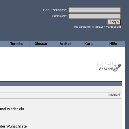
Benutzername:
Passwort:
[
Registrieren
] [
Passwort vergessen
]
Termine
Glossar
Artikel
Karte
Hilfe
[
Melden
]
mal wieder ein
 der Wunschliste