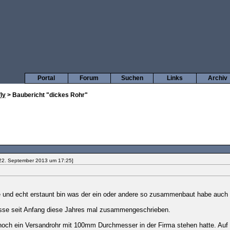
Portal
Forum
Suchen
Links
Archiv
ly
> Baubericht "dickes Rohr"
22. September 2013 um 17:25]
 und echt erstaunt bin was der ein oder andere so zusammenbaut habe auch 
isse seit Anfang diese Jahres mal zusammengeschrieben.
ch noch ein Versandrohr mit 100mm Durchmesser in der Firma stehen hatte. Auf