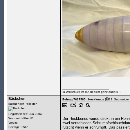
In Wirklichkeit ist die Realität ganz anders !?
Bäckchen
Beitrag 7627585
, Heckkonus
[
22. September 
rauchender Poseidon
Registriert seit: Jun 2004
Der Heckkonus wurde direkt in ein Rohr
Wohnort: Nähe NE
zwei verschieden Schrumpfschlauchdurc
Verein:
rutscht wenn er schrumpft. Das passier
Beiträge: 2565