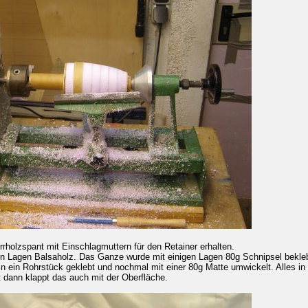
holzspant mit Einschlagmuttern für den Retainer erhalten.
gen Lagen Balsaholz. Das Ganze wurde mit einigen Lagen 80g Schnipsel bekle
 in ein Rohrstück geklebt und nochmal mit einer 80g Matte umwickelt. Alles in
dann klappt das auch mit der Oberfläche.