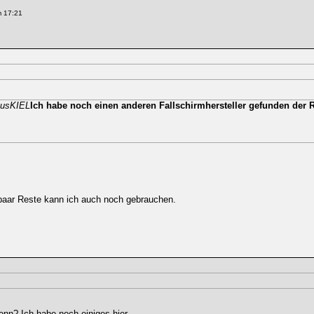
 17:21
ausKIEL
Ich habe noch einen anderen Fallschirmhersteller gefunden der 
paar Reste kann ich auch noch gebrauchen.
nn? Ich habe noch einiges hier.