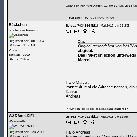
Geändert von WARAausKIEL am 17. Mai 2015 um
If You Don't Try, You'll Never Know
Bäckchen
Beitrag 7634966
[
18. Mai 2015 um 21:25]
rauchender Poseidon
Registriert seit: Jun 2004
Zitat:
Wohnort: Nähe NE
Original geschrieben von WARA
Verein:
abgiebt.
Beiträge: 2565
Das Paket ist schon unterwegs
Status: Offline
Marcel
Hallo Marcel,
kannst du mal die Adresse nennen, ein 
Danke
Andreas
In Wirklichkeit ist die Realität ganz anders !?
WARAausKIEL
Beitrag 7634982
[
19. Mai 2015 um 11:08]
Wasserratte
Hallo Andreas,
Registriert seit: Feb 2013
Suche ich mal raus. Was brauchst Du de
Wohnort: Kiel