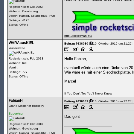
Registriert seit: Okt 2003
Wohnort: Gevelsberg
Verein: Ramog, Solaris-RMB, FAR
Beiträge: 4123
Status: Offline
http://rocketman.eu/
WARAausKIEL
Beitrag 7636080
[
10. Oktober 2015 um 21:22]
Wasserratte
Hallo Fabian,
Registriert seit: Feb 2013
Wohnort: Kiel
eventuell würde auch eine Dicke von 20
Verein:
Wie wäre es mit einer Siebdruckplatte, 
Beiträge: 777
Status: Offline
Marcel
If You Don't Try, You'll Never Know
FabianH
Beitrag 7636081
[
10. Oktober 2015 um 22:24]
Grand Master of Rocketry
Supervisor
Das geht
Registriert seit: Okt 2003
Wohnort: Gevelsberg
Verein: Ramog, Solaris-RMB, FAR