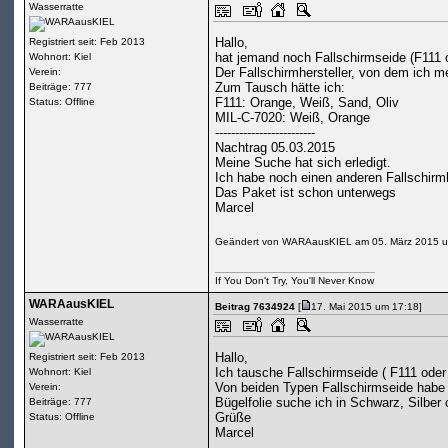
Wasserratte
Hallo,
Registriert seit: Feb 2013
hat jemand noch Fallschirmseide (F111 
Wohnort: Kiel
Der Fallschirmhersteller, von dem ich me
Verein:
Zum Tausch hätte ich:
Beiträge: 777
F111: Orange, Weiß, Sand, Oliv
Status: Offline
MIL-C-7020: Weiß, Orange
-------------------------
Nachtrag 05.03.2015
Meine Suche hat sich erledigt.
Ich habe noch einen anderen Fallschirmh
Das Paket ist schon unterwegs
Marcel
Geändert von WARAausKIEL am 05. März 2015 
If You Don't Try, You'll Never Know
WARAausKIEL
Beitrag 7634924
[
17. Mai 2015 um 17:18]
Wasserratte
Hallo,
Registriert seit: Feb 2013
Ich tausche Fallschirmseide ( F111 od
Wohnort: Kiel
Von beiden Typen Fallschirmseide habe 
Verein:
Bügelfolie suche ich in Schwarz, Silber
Beiträge: 777
Grüße
Status: Offline
Marcel