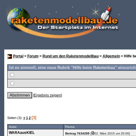
Portal
>
Forum
>
Rund um den Raketenmodellbau
>
Allgemein
> Hilfe 
Ist es sinnvoll, eine neue Rubrik "Hilfe beim Raketenbau" einzuric
[
Ergebnis zeigen
]
[3]
Seiten (3):
«
1
2
Autor
Thema
WARAausKIEL
Beitrag 7634289
[
02. März 2015 um 20:00]