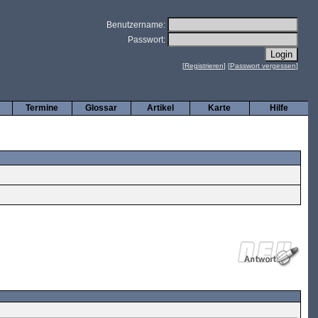
Benutzername:
Passwort:
[
Registrieren
] [
Passwort vergessen
]
Termine
Glossar
Artikel
Karte
Hilfe