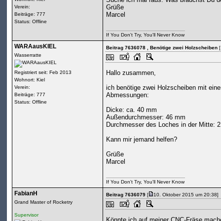
Grüße
Verein:
Marcel
Beiträge: 777
Status: Offline
If You Don't Try, You'll Never Know
WARAausKIEL
Beitrag 7636078
, Benötige zwei Holzscheiben
[
Wasserratte
Hallo zusammen,
Registriert seit: Feb 2013
Wohnort: Kiel
ich benötige zwei Holzscheiben mit eine
Verein:
Abmessungen:
Beiträge: 777
Status: Offline
Dicke: ca. 40 mm
Außendurchmesser: 46 mm
Durchmesser des Loches in der Mitte:
Kann mir jemand helfen?
Grüße
Marcel
If You Don't Try, You'll Never Know
FabianH
Beitrag 7636079
[
10. Oktober 2015 um 20:38]
Grand Master of Rocketry
Supervisor
Könnte ich auf meiner CNC-Fräse mache