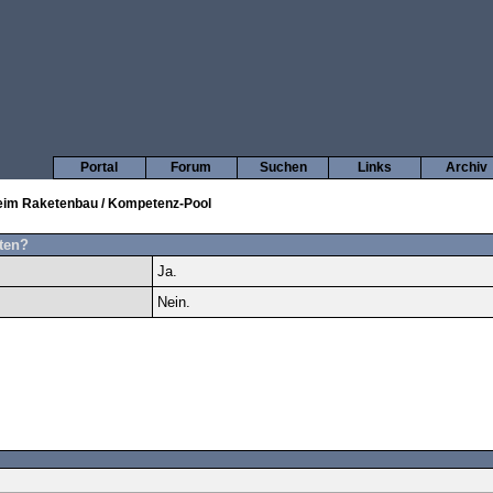
Portal
Forum
Suchen
Links
Archiv
beim Raketenbau / Kompetenz-Pool
hten?
Ja.
Nein.