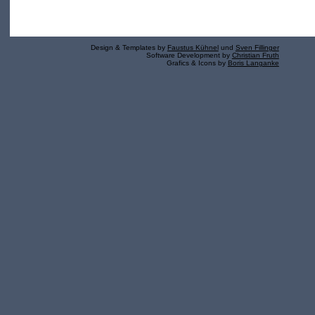
Design & Templates by
Faustus Kühnel
und
Sven Fillinger
Software Development by
Christian Fruth
Grafics & Icons by
Boris Langanke