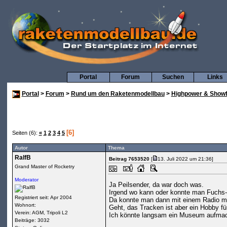
Portal
Forum
Suchen
Links
Portal
>
Forum
>
Rund um den Raketenmodellbau
>
Highpower & Showf
[6]
Seiten (6):
«
1
2
3
4
5
Autor
Thema
RalfB
Beitrag 7653520
[
13. Juli 2022 um 21:36]
Grand Master of Rocketry
Moderator
Ja Peilsender, da war doch was.
Irgend wo kann oder konnte man Fuchs-S
Registriert seit: Apr 2004
Da konnte man dann mit einem Radio mi
Wohnort:
Geht, das Tracken ist aber ein Hobby fü
Verein: AGM, Tripoli L2
Ich könnte langsam ein Museum aufma
Beiträge: 3032