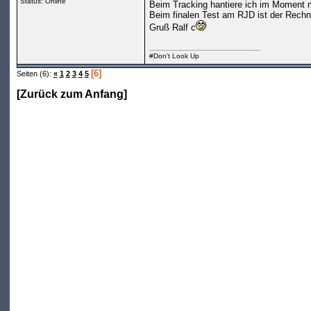
Status:
Online
Beim Tracking hantiere ich im Moment m
Beim finalen Test am RJD ist der Rechne
Gruß Ralf c
#Don’t Look Up
[6]
Seiten (6):
«
1
2
3
4
5
[
Zurück zum Anfang
]