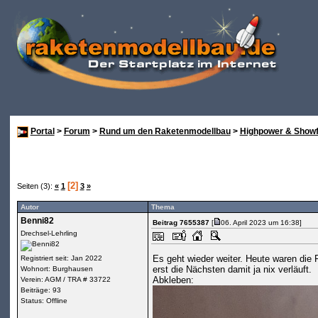
Portal
>
Forum
>
Rund um den Raketenmodellbau
>
Highpower & Showf
[2]
Seiten (3):
«
1
3
»
Autor
Thema
Benni82
Beitrag 7655387
[
06. April 2023 um 16:38]
Drechsel-Lehrling
Es geht wieder weiter. Heute waren die 
Registriert seit: Jan 2022
erst die Nächsten damit ja nix verläuft.
Wohnort: Burghausen
Abkleben:
Verein: AGM / TRA # 33722
Beiträge: 93
Status: Offline