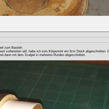
eit zum Basteln.
ent vorbereiten will, habe ich vom Körperrohr ein 3cm Stück abgeschnitten. 
nd dann mit dem Scalpel in mehreren Runden abgeschnitten.