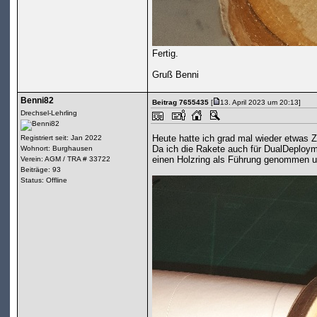
Fertig.
Gruß Benni
Benni82
Beitrag 7655435
[
13. April 2023 um 20:13]
Drechsel-Lehrling
Heute hatte ich grad mal wieder etwas Z
Registriert seit: Jan 2022
Da ich die Rakete auch für DualDeploym
Wohnort: Burghausen
einen Holzring als Führung genommen u
Verein: AGM / TRA # 33722
Beiträge: 93
Status: Offline