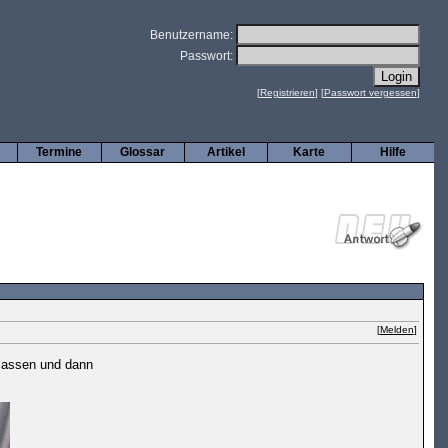
Benutzername:
Passwort:
[
Registrieren
] [
Passwort vergessen
]
Termine
Glossar
Artikel
Karte
Hilfe
[
Melden
]
 lassen und dann