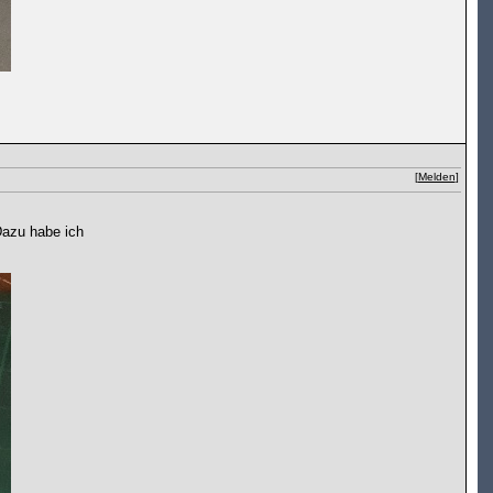
[
Melden
]
Dazu habe ich