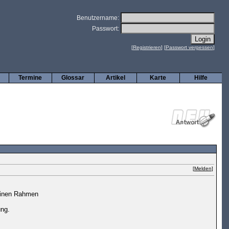
Benutzername:
Passwort:
[
Registrieren
] [
Passwort vergessen
]
Termine
Glossar
Artikel
Karte
Hilfe
[
Melden
]
leinen Rahmen
ung.