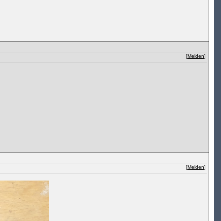
[
Melden
]
[
Melden
]