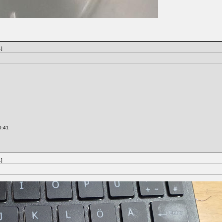
]
0:41
]