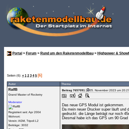
Portal
>
Forum
>
Rund um den Raketenmodellbau
>
Highpower & Showf
[6]
Seiten (6):
«
1
2
3
4
5
Autor
Thema
RalfB
Beitrag 7657091
[
05. November 2023 um 20:27
Grand Master of Rocketry
Moderator
Das neue GPS Modul ist gekommen.
Da mein neuer Drucker super läuft und d
Registriert seit: Apr 2004
gedruckt. die Länge beträgt nur noch 4
Wohnort:
Diesmal habe ich das GPS um 90 Grad v
Verein: AGM, Tripoli L2
Beiträge: 3032