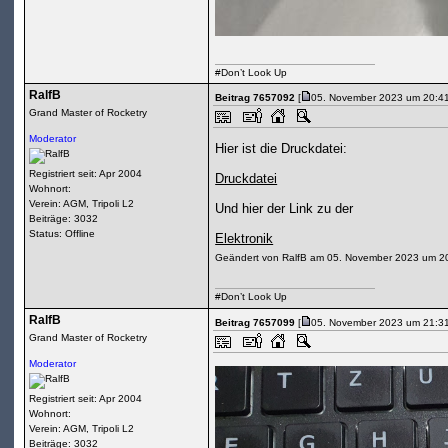
#Don’t Look Up
RalfB
Beitrag 7657092
[
05. November 2023 um 20:41
Grand Master of Rocketry
Moderator
Hier ist die Druckdatei:
Registriert seit: Apr 2004
Druckdatei
Wohnort:
Verein: AGM, Tripoli L2
Und hier der Link zu der
Beiträge: 3032
Status: Offline
Elektronik
Geändert von RalfB am 05. November 2023 um 2
#Don’t Look Up
RalfB
Beitrag 7657099
[
05. November 2023 um 21:31
Grand Master of Rocketry
Moderator
Registriert seit: Apr 2004
Wohnort:
Verein: AGM, Tripoli L2
Beiträge: 3032