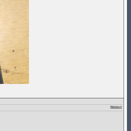
[
Melden
]