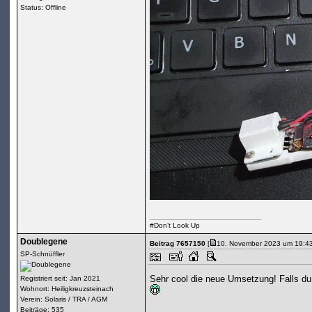
Status: Offline
#Don’t Look Up
Doublegene
Beitrag 7657150
[
10. November 2023 um 19:43
SP-Schnüffler
Sehr cool die neue Umsetzung! Falls du
Registriert seit: Jan 2021
Wohnort: Heiligkreuzsteinach
Verein: Solaris / TRA / AGM
Beiträge: 535