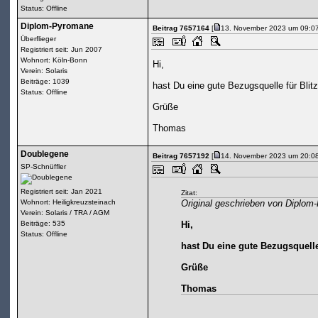
Status: Offline
Diplom-Pyromane
Beitrag 7657164
[
13. November 2023 um 09:07
Überflieger
Registriert seit: Jun 2007
Wohnort: Köln-Bonn
Hi,
Verein: Solaris
Beiträge: 1039
hast Du eine gute Bezugsquelle für Blitz
Status: Offline
Grüße
Thomas
Doublegene
Beitrag 7657192
[
14. November 2023 um 20:08
SP-Schnüffler
Registriert seit: Jan 2021
Zitat:
Wohnort: Heiligkreuzsteinach
Original geschrieben von Diplo
Verein: Solaris / TRA / AGM
Beiträge: 535
Hi,
Status: Offline
hast Du eine gute Bezugsquelle 
Grüße
Thomas