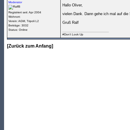
Moderator
Hallo Oliver,
Registriert seit: Apr 2004
vielen Dank. Dann gehe ich mal auf die
Wohnort:
Verein: AGM, Tripoli L2
Gruß Ralf
Beiträge: 3032
Status:
Online
#Don’t Look Up
[
Zurück zum Anfang
]