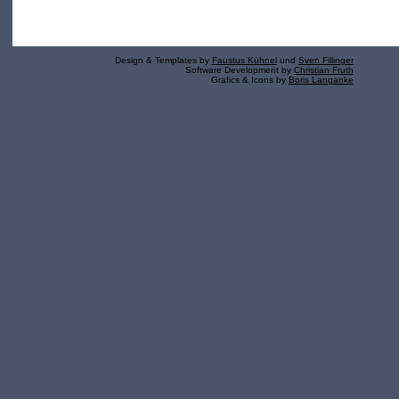
Design & Templates by
Faustus Kühnel
und
Sven Fillinger
Software Development by
Christian Fruth
Grafics & Icons by
Boris Langanke