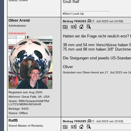
Status:
Online
Gruß Ralf
#Don’t Look Up
Oliver Arend
Beitrag 7656283
[
17. Juli 2023 um 14:58]
Administrator
Administrator
Hatten wir die Frage nicht neulich erst?
38 mm und 54 mm Verschlüsse haben 5/
75 mm und 98 mm haben 3/8" Durchmess
Die Steigungen sind jeweils US-Standa
Oliver
Geändert von Oliver Arend am 17. Juli 2023 um 1
Registriert seit: Aug 2000
Wohnort: Great Falls, VA, USA
Verein: RMV/Solaris/AGM/TRA
L1/TCV/MDRA/NOVAAR
Beiträge: 8420
Status: Offline
RalfB
Beitrag 7656285
[
17. Juli 2023 um 15:03]
Grand Master of Rocketry