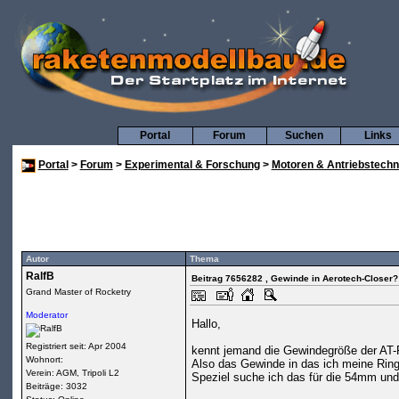
Portal
Forum
Suchen
Links
Portal
>
Forum
>
Experimental & Forschung
>
Motoren & Antriebstechn
Autor
Thema
RalfB
Beitrag 7656282
, Gewinde in Aerotech-Closer?
Grand Master of Rocketry
Moderator
Hallo,
Registriert seit: Apr 2004
kennt jemand die Gewindegröße der AT-
Wohnort:
Also das Gewinde in das ich meine Rin
Verein: AGM, Tripoli L2
Speziel suche ich das für die 54mm un
Beiträge: 3032