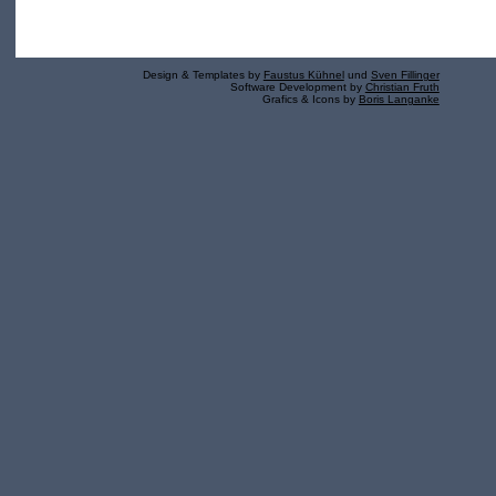
Design & Templates by
Faustus Kühnel
und
Sven Fillinger
Software Development by
Christian Fruth
Grafics & Icons by
Boris Langanke