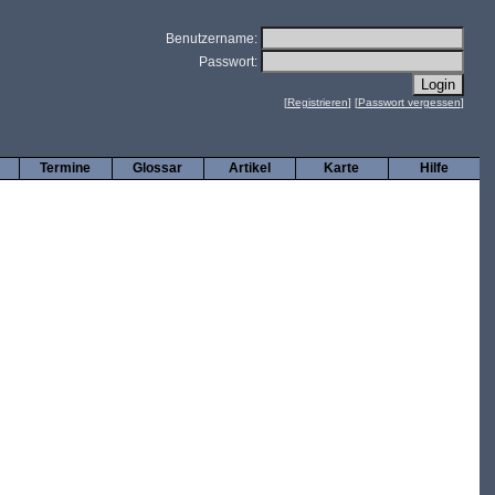
Benutzername:
Passwort:
[
Registrieren
] [
Passwort vergessen
]
Termine
Glossar
Artikel
Karte
Hilfe