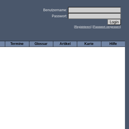
Benutzername:
Passwort:
[
Registrieren
] [
Passwort vergessen
]
Termine
Glossar
Artikel
Karte
Hilfe