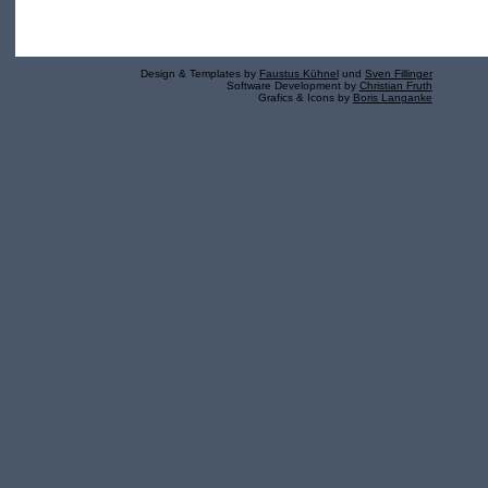
Design & Templates by
Faustus Kühnel
und
Sven Fillinger
Software Development by
Christian Fruth
Grafics & Icons by
Boris Langanke