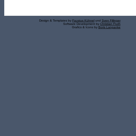
Design & Templates by
Faustus Kühnel
und
Sven Fillinger
Software Development by
Christian Fruth
Grafics & Icons by
Boris Langanke