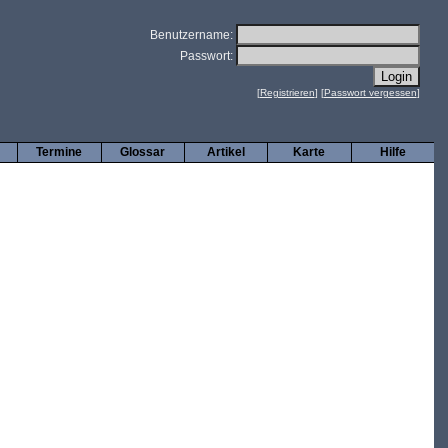
Benutzername:
Passwort:
[
Registrieren
] [
Passwort vergessen
]
Termine
Glossar
Artikel
Karte
Hilfe